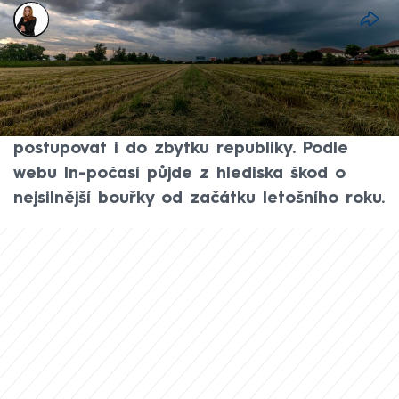
Michaela Bartošová
31. kvě 2026, 13:09
Bouřky dorazily na území Čech a už nyní je
doprovází kroupy a přívalové srážky. V
průběhu odpoledne a večera budou
postupovat i do zbytku republiky. Podle
webu In-počasí půjde z hlediska škod o
nejsilnější bouřky od začátku letošního roku.