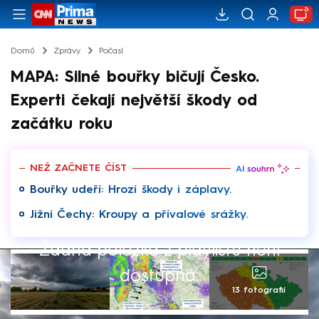
Domů
Zprávy
Počasí
MAPA: Silné bouřky bičují Česko.
Experti čekají největší škody od
začátku roku
NEŽ ZAČNETE ČÍST
Bouřky udeří: Hrozí škody i záplavy.
Jižní Čechy: Kroupy a přívalové srážky.
Žádná položka z playlistu není
dostupná.
13 fotografií