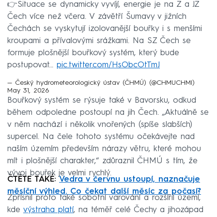
👉Situace se dynamicky vyvíjí, energie je na Z a JZ
Čech více než včera. V závětří Šumavy v jižních
Čechách se vyskytují izolovanější bouřky i s menšími
kroupami a přívalovými srážkami. Na SZ Čech se
formuje plošnější bouřkový systém, který bude
postupovat…
pic.twitter.com/HsObcOtTmJ
— Český hydrometeorologický ústav (ČHMÚ) (@CHMUCHMI)
May 31, 2026
Bouřkový systém se rýsuje také v Bavorsku, odkud
během odpoledne postoupí na jih Čech. „Aktuálně se
v něm nachází i několik vnořených (spíše slabších)
supercel. Na čele tohoto systému očekávejte nad
naším územím především nárazy větru, které mohou
mít i plošnější charakter,“ zdůraznil ČHMÚ s tím, že
vývoj bouřek je velmi rychlý.
ČTĚTE TAKÉ:
Vedra v červnu ustoupí, naznačuje
měsíční výhled. Co čekat další měsíc za počasí?
Zpřísnil proto také sobotní varování a rozšířil území,
kde
výstraha platí
, na téměř celé Čechy a jihozápad