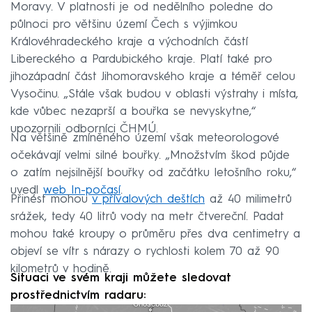
Moravy. V platnosti je od nedělního poledne do
půlnoci pro většinu území Čech s výjimkou
Královéhradeckého kraje a východních částí
Libereckého a Pardubického kraje. Platí také pro
jihozápadní část Jihomoravského kraje a téměř celou
Vysočinu. „Stále však budou v oblasti výstrahy i místa,
kde vůbec nezaprší a bouřka se nevyskytne,“
upozornili odborníci ČHMÚ.
Na většině zmíněného území však meteorologové
očekávají velmi silné bouřky. „Množstvím škod půjde
o zatím nejsilnější bouřky od začátku letošního roku,“
uvedl
web In-počasí
.
Přinést mohou
v přívalových deštích
až 40 milimetrů
srážek, tedy 40 litrů vody na metr čtvereční. Padat
mohou také kroupy o průměru přes dva centimetry a
objeví se vítr s nárazy o rychlosti kolem 70 až 90
kilometrů v hodině.
Situaci ve svém kraji můžete sledovat
prostřednictvím radaru: