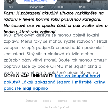
Pozn.: K zobrazení aktuální situace rozklikněte na
radaru v levém horním rohu příslušnou kategorii.
Na časové ose ve spodní části si pak zvolte den a
hodinu, které vás zajímají.
Kvůli přívalovým dešťům se mohou objevit lokální
záplavy. Menší toky se mohou rychle rozvodnit. Hrozí
zatopení sklepů, podjezdů či podchodů i podemletí
komunikací. Silný vítr a blesková aktivita mohou
způsobit pády větví stromů. Bouře tak mohou omezit
dopravu. Lidé by podle ČHMÚ měli zajistit okna a
dveře a upevnit volně položené předměty venku.
MOHLO VÁM UNIKNOUT:
Kde za koupání hrozí
pokuty? Lákají zakázaná jezera i městské kašny,
policisté mají napilno
Failed to fetch
Šumava
počasí
bouřka
katastrofa
předpověď počasí