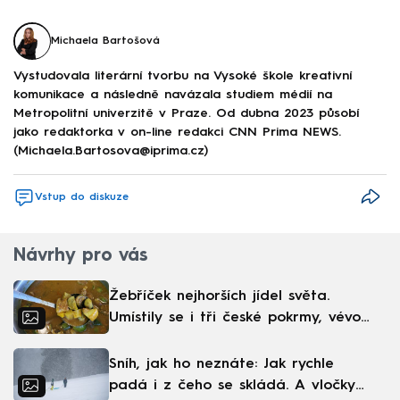
Michaela Bartošová
Vystudovala literární tvorbu na Vysoké škole kreativní
komunikace a následně navázala studiem médií na
Metropolitní univerzitě v Praze. Od dubna 2023 působí
jako redaktorka v on-line redakci CNN Prima NEWS.
(Michaela.Bartosova@iprima.cz)
Vstup do diskuze
Návrhy pro vás
Žebříček nejhorších jídel světa.
Umístily se i tři české pokrmy, vévodí
skandinávská kuchyně
Sníh, jak ho neznáte: Jak rychle
padá i z čeho se skládá. A vločky