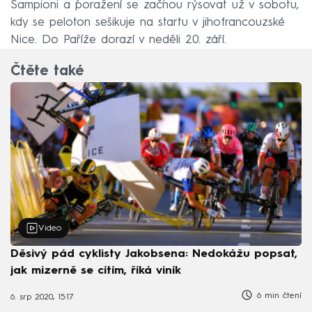
Šampioni a poražení se začnou rýsovat už v sobotu,
kdy se peloton sešikuje na startu v jihofrancouzské
Nice. Do Paříže dorazí v neděli 20. září.
Čtěte také
Video
Děsivý pád cyklisty Jakobsena: Nedokážu popsat,
jak mizerně se cítím, říká viník
6 min čtení
6. srp 2020, 15:17