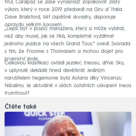
titul, Carapaz se zase vynasnaží zopakovat zlatý
výkon, který v roce 2019 předvedl na Giru d´Italia.
Dave Brailsford, šéf úspěšné skvadry, disponuje
opravdu velkým luxusem.
„Lepší být v pozici manažera, který si může vybírat,
než aby musel, jak se říká, kompletně vyždímat
jednoho jezdce na všech Grand Tour,“ uvedl Svorada
s tím, že Froome s Thomasem si mohou dojet pro
prvenství jinde.
Celkovou klasifikaci ovládl jezdec Ineosu, dříve Sky,
v uplynulé dekádě hned devětkrát. Jediným
narušitelem hegemonie byla Astana díky Vincenzu
Nibalimu. Je aktuálně v silách ostatních uskupení Ineos
trumfnout?
Čtěte také