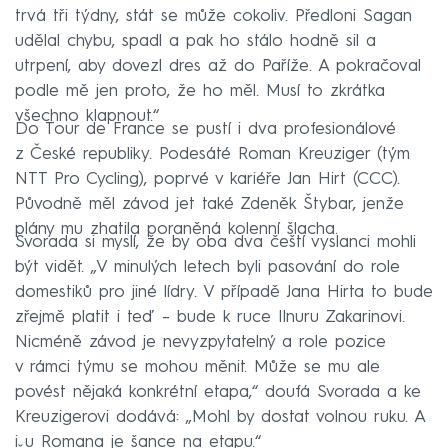
trvá tři týdny, stát se může cokoliv. Předloni Sagan
udělal chybu, spadl a pak ho stálo hodně sil a
utrpení, aby dovezl dres až do Paříže. A pokračoval
podle mě jen proto, že ho měl. Musí to zkrátka
všechno klapnout.“
Do Tour de France se pustí i dva profesionálové
z České republiky. Podesáté Roman Kreuziger (tým
NTT Pro Cycling), poprvé v kariéře Jan Hirt (CCC).
Původně měl závod jet také Zdeněk Štybar, jenže
plány mu zhatila poraněná kolenní šlacha.
Svorada si myslí, že by oba dva čeští vyslanci mohli
být vidět. „V minulých letech byli pasování do role
domestiků pro jiné lídry. V případě Jana Hirta to bude
zřejmě platit i teď – bude k ruce Ilnuru Zakarinovi.
Nicméně závod je nevyzpytatelný a role pozice
v rámci týmu se mohou měnit. Může se mu ale
povést nějaká konkrétní etapa,“ doufá Svorada a ke
Kreuzigerovi dodává: „Mohl by dostat volnou ruku. A
i u Romana je šance na etapu.“