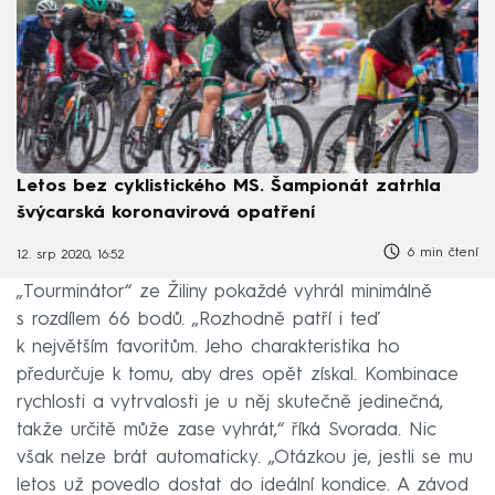
Letos bez cyklistického MS. Šampionát zatrhla
švýcarská koronavirová opatření
6 min čtení
12. srp 2020, 16:52
„Tourminátor“ ze Žiliny pokaždé vyhrál minimálně
s rozdílem 66 bodů. „Rozhodně patří i teď
k největším favoritům. Jeho charakteristika ho
předurčuje k tomu, aby dres opět získal. Kombinace
rychlosti a vytrvalosti je u něj skutečně jedinečná,
takže určitě může zase vyhrát,“ říká Svorada. Nic
však nelze brát automaticky. „Otázkou je, jestli se mu
letos už povedlo dostat do ideální kondice. A závod