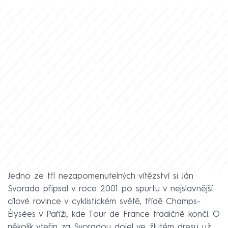
Jedno ze tří nezapomenutelných vítězství si Ján
Svorada připsal v roce 2001 po spurtu v nejslavnější
cílové rovince v cyklistickém světě, třídě Champs-
Élysées v Paříži, kde Tour de France tradičně končí. O
několik vteřin za Svoradou dojel ve žlutém dresu už