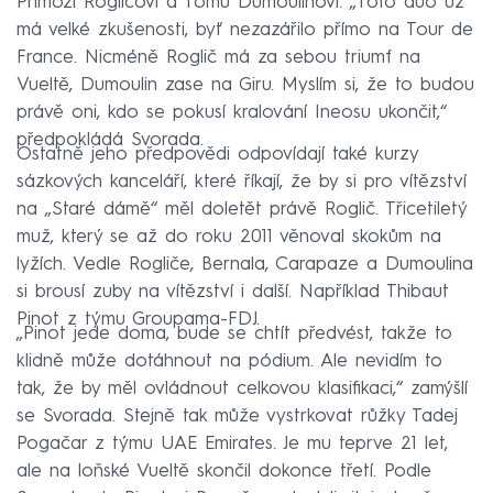
Primoži Rogličovi a Tomu Dumoulinovi. „Toto duo už
má velké zkušenosti, byť nezazářilo přímo na Tour de
France. Nicméně Roglič má za sebou triumf na
Vueltě, Dumoulin zase na Giru. Myslím si, že to budou
právě oni, kdo se pokusí kralování Ineosu ukončit,“
předpokládá Svorada.
Ostatně jeho předpovědi odpovídají také kurzy
sázkových kanceláří, které říkají, že by si pro vítězství
na „Staré dámě“ měl doletět právě Roglič. Třicetiletý
muž, který se až do roku 2011 věnoval skokům na
lyžích. Vedle Rogliče, Bernala, Carapaze a Dumoulina
si brousí zuby na vítězství i další. Například Thibaut
Pinot z týmu Groupama-FDJ.
„Pinot jede doma, bude se chtít předvést, takže to
klidně může dotáhnout na pódium. Ale nevidím to
tak, že by měl ovládnout celkovou klasifikaci,“ zamýšlí
se Svorada. Stejně tak může vystrkovat růžky Tadej
Pogačar z týmu UAE Emirates. Je mu teprve 21 let,
ale na loňské Vueltě skončil dokonce třetí. Podle