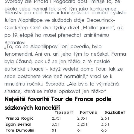
Svorady ale Pinota i Pogačara dost limituje to, že
okolo sebe nemají tak silný tým jako konkurence.
Šílenství po celé Francii loni způsobil domácí cyklista
Julian Alaphilippe ve službách stáje Deceuninck-
QuickStep. Celé dva týdny držel „Maillot jaune“, až
po 19. etapě ho musel přenechat zmíněnému
Bernalovi.
„To, co se Alaphilippovi loni povedlo, bylo
fenomenální. Ani on, ani jeho tým to nečekal. Forma
byla úžasná, pak už se jen těžilo z té nastalé
euforické situace – když vedete doma Tour, tak ze
sebe dostanete více než normálně,“ vrací se k
minulému ročníku Svorada. „Ale byla to výjimečná
situace, která se může opakovat jen těžko.“
Největší favorité Tour de France podle
sázkových kanceláří
Tipsport
Fortuna
SazkaBet
Primož Roglič
2,75:1
2,85:1
2,6:1
Egan Bernal
3,5:1
3,25:1
3,3:1
Tom Dumoulin
8:1
6:1
6,5:1