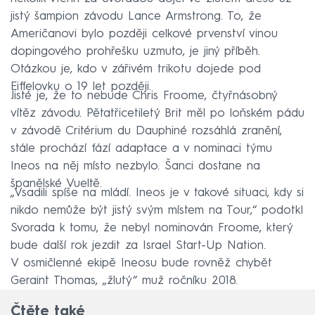
jistý šampion závodu Lance Armstrong. To, že
Američanovi bylo později celkové prvenství vinou
dopingového prohřešku uzmuto, je jiný příběh.
Otázkou je, kdo v zářivém trikotu dojede pod
Eiffelovku o 19 let později.
Jisté je, že to nebude Chris Froome, čtyřnásobný
vítěz závodu. Pětatřicetiletý Brit měl po loňském pádu
v závodě Critérium du Dauphiné rozsáhlá zranění,
stále prochází fází adaptace a v nominaci týmu
Ineos na něj místo nezbylo. Šanci dostane na
španělské Vueltě.
„Vsadili spíše na mládí. Ineos je v takové situaci, kdy si
nikdo nemůže být jistý svým místem na Tour,“ podotkl
Svorada k tomu, že nebyl nominován Froome, který
bude další rok jezdit za Israel Start-Up Nation.
V osmičlenné ekipě Ineosu bude rovněž chybět
Geraint Thomas, „žlutý“ muž ročníku 2018.
Čtěte také