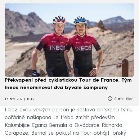
Překvapení před cyklistickou Tour de France. Tým
Ineos nenominoval dva bývalé šampiony
6 min čtení
19. srp 2020, 11:08
I bez dvou velkých person je sestava britského týmu
pořádně našlapaná. Je třeba zmínit především
Kolumbijce Egana Bernala a Ekvádorce Richarda
Carapaze. Bernal se pokusí na Tour obhájit loňský