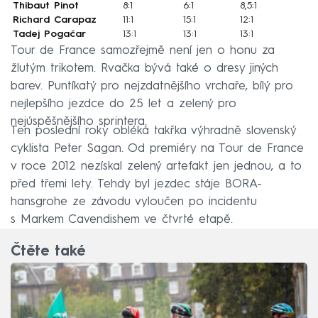
Thibaut Pinot
8:1
6:1
8,5:1
Richard Carapaz
11:1
15:1
12:1
Tadej Pogačar
13:1
13:1
13:1
Tour de France samozřejmě není jen o honu za
žlutým trikotem. Rvačka bývá také o dresy jiných
barev. Puntíkatý pro nejzdatnějšího vrchaře, bílý pro
nejlepšího jezdce do 25 let a zelený pro
nejúspěšnějšího sprintera.
Ten poslední roky obléká takřka výhradně slovenský
cyklista Peter Sagan. Od premiéry na Tour de France
v roce 2012 nezískal zelený artefakt jen jednou, a to
před třemi lety. Tehdy byl jezdec stáje BORA-
hansgrohe ze závodu vyloučen po incidentu
s Markem Cavendishem ve čtvrté etapě.
Čtěte také