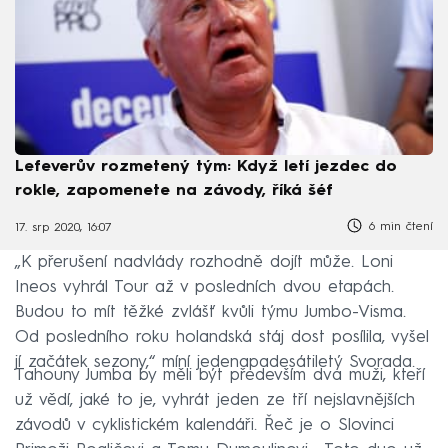
Lefeverův rozmetený tým: Když letí jezdec do
rokle, zapomenete na závody, říká šéf
6 min čtení
17. srp 2020, 16:07
„K přerušení nadvlády rozhodně dojít může. Loni
Ineos vyhrál Tour až v posledních dvou etapách.
Budou to mít těžké zvlášť kvůli týmu Jumbo-Visma.
Od posledního roku holandská stáj dost posílila, vyšel
jí začátek sezony,“ míní jedenapadesátiletý Svorada.
Tahouny Jumba by měli být především dva muži, kteří
už vědí, jaké to je, vyhrát jeden ze tří nejslavnějších
závodů v cyklistickém kalendáři. Řeč je o Slovinci