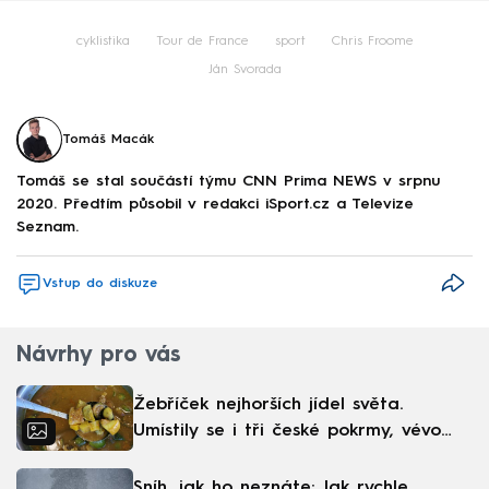
cyklistika
Tour de France
sport
Chris Froome
Ján Svorada
Tomáš Macák
Tomáš se stal součástí týmu CNN Prima NEWS v srpnu
2020. Předtím působil v redakci iSport.cz a Televize
Seznam.
Vstup do diskuze
Návrhy pro vás
Žebříček nejhorších jídel světa.
Umístily se i tři české pokrmy, vévodí
skandinávská kuchyně
Sníh, jak ho neznáte: Jak rychle