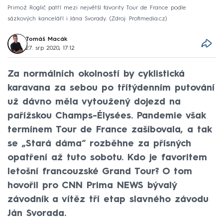
Primož Roglič patří mezi největší favority Tour de France podle
sázkových kanceláří i Jána Svorady.
Zdroj: Profimedia.cz
Tomáš Macák
27. srp 2020, 17:12
Za normálních okolností by cyklistická
karavana za sebou po třítýdenním putování
už dávno měla vytoužený dojezd na
pařížskou Champs-Élysées. Pandemie však
termínem Tour de France zašíbovala, a tak
se „Stará dáma“ rozběhne za přísných
opatření až tuto sobotu. Kdo je favoritem
letošní francouzské Grand Tour? O tom
hovořil pro CNN Prima NEWS bývalý
závodník a vítěz tří etap slavného závodu
Ján Svorada.