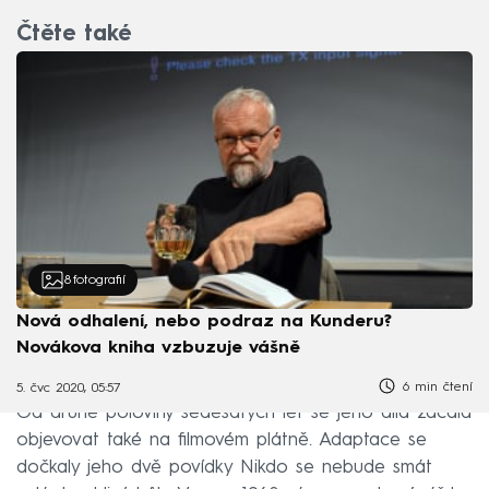
Čtěte také
8
fotografií
Nová odhalení, nebo podraz na Kunderu?
Novákova kniha vzbuzuje vášně
6 min čtení
5. čvc 2020, 05:57
Od druhé poloviny šedesátých let se jeho díla začala
objevovat také na filmovém plátně. Adaptace se
dočkaly jeho dvě povídky Nikdo se nebude smát