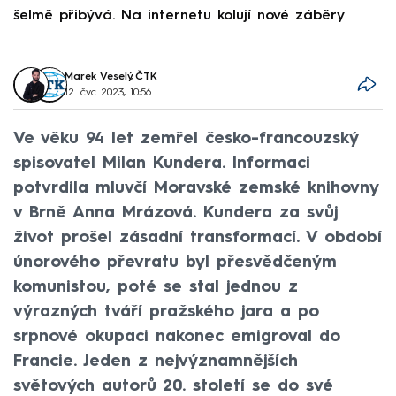
šelmě přibývá. Na internetu kolují nové záběry
d
Marek Veselý
,
ČTK
12. čvc 2023, 10:56
Ve věku 94 let zemřel česko-francouzský
spisovatel Milan Kundera. Informaci
potvrdila mluvčí Moravské zemské knihovny
v Brně Anna Mrázová. Kundera za svůj
život prošel zásadní transformací. V období
únorového převratu byl přesvědčeným
komunistou, poté se stal jednou z
výrazných tváří pražského jara a po
srpnové okupaci nakonec emigroval do
Francie. Jeden z nejvýznamnějších
světových autorů 20. století se do své