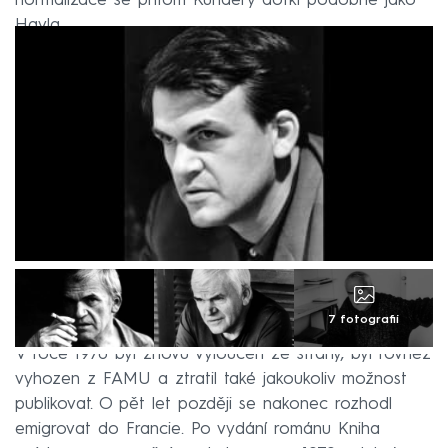
normalizace se přitom Kundery dotkl podobně jako
Havla.
7 fotografií
V roce 1970 byl znovu vyloučen ze strany, byl rovněž
vyhozen z FAMU a ztratil také jakoukoliv možnost
publikovat. O pět let později se nakonec rozhodl
emigrovat do Francie. Po vydání románu Kniha