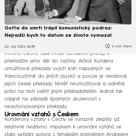
Gotta do smrti trápil komunistický podraz:
Nejradši bych to datum ze života vymazal
6 min čtení
22. srp 2021, 06:39
Mnoho Čechů také mrzel Kunderův přístup k
překladům jeho děl do češtiny. Ačkoli Kundera
umožňoval překlady svých knih napsaných ve
francouzštině do jiných jazyků a pouze je revidoval,
jejich české překlady téměř neumožňoval a odmítal
práci na nich svěřit jiným překladatelům. Jednal tak
údajně na základě špatných zkušeností s
neautorizovanými překlady.
Urovnání vztahů s Českem
Kunderovy vztahy s Čechy se výrazně zlepšily až
relativně nedávno. Impulsem k urovnání vztahů se
stalo setkání autora s tehdejším premiérem Andrejem