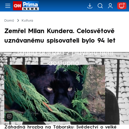
Domů
Kultura
Zemřel Milan Kundera. Celosvětově
uznávanému spisovateli bylo 94 let
Žádná položka z playlistu není
Výběr redakce
dostupná.
Záhadná hrozba na Táborsku: Svědectví o velké
S