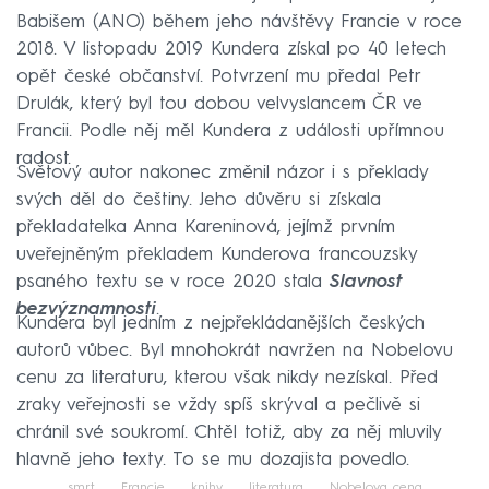
Babišem (ANO) během jeho návštěvy Francie v roce
2018. V listopadu 2019 Kundera získal po 40 letech
opět české občanství. Potvrzení mu předal Petr
Drulák, který byl tou dobou velvyslancem ČR ve
Francii. Podle něj měl Kundera z události upřímnou
radost.
Světový autor nakonec změnil názor i s překlady
svých děl do češtiny. Jeho důvěru si získala
překladatelka Anna Kareninová, jejímž prvním
uveřejněným překladem Kunderova francouzsky
psaného textu se v roce 2020 stala
Slavnost
bezvýznamnosti
.
Kundera byl jedním z nejpřekládanějších českých
autorů vůbec. Byl mnohokrát navržen na Nobelovu
cenu za literaturu, kterou však nikdy nezískal. Před
zraky veřejnosti se vždy spíš skrýval a pečlivě si
chránil své soukromí. Chtěl totiž, aby za něj mluvily
hlavně jeho texty. To se mu dozajista povedlo.
smrt
Francie
knihy
literatura
Nobelova cena