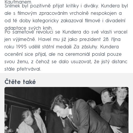
Kaufmanem.
Snímek byl pozitivně přijat kritiky i diváky. Kundera byl
ale s filmovým zpracováním vrcholně nespokojen a
od té doby kategoricky zakazoval filmové i divadelní
adaptace svých knih.
Po sametové revoluci se Kundera do své vlasti vracel
jen výjimečně. Havel mu již jako prezident 28. října
roku 1995 udělil státní medaili Za zásluhy. Kundera
ocenění sice přijal, ale na ceremoniál poslal pouze
svou ženu, z čehož se dalo usuzovat, že jistý distanc
stále přetrvával.
Čtěte také