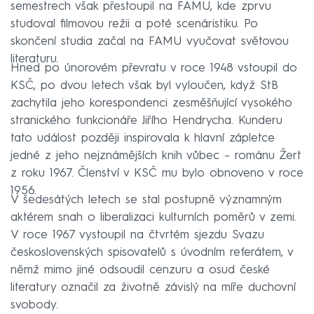
semestrech však přestoupil na FAMU, kde zprvu
studoval filmovou režii a poté scenáristiku. Po
skončení studia začal na FAMU vyučovat světovou
literaturu.
Hned po únorovém převratu v roce 1948 vstoupil do
KSČ, po dvou letech však byl vyloučen, když StB
zachytila jeho korespondenci zesměšňující vysokého
stranického funkcionáře Jiřího Hendrycha. Kunderu
tato událost později inspirovala k hlavní zápletce
jedné z jeho nejznámějších knih vůbec – románu Žert
z roku 1967. Členství v KSČ mu bylo obnoveno v roce
1956.
V šedesátých letech se stal postupně významným
aktérem snah o liberalizaci kulturních poměrů v zemi.
V roce 1967 vystoupil na čtvrtém sjezdu Svazu
československých spisovatelů s úvodním referátem, v
němž mimo jiné odsoudil cenzuru a osud české
literatury označil za životně závislý na míře duchovní
svobody.