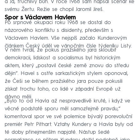
a Já, truchlivý bůh. V roce 1968 sám napsal scénář ke
svému Žertu. Režie se chopil Jaromil Jireš.
Spor s Václavem Havlem
Po srpnové okupaci roku 1968 se dostal do
názorového konfliktu s disidenty, především s
Václavem Havlem. Vše nejspíš začalo Kunderovým
článkem Český úděl ve vánočním čísle týdeníku Listy.
V něm tvrdil, že pokus pražského jara skloubit
demokracii, lidskost a socialismus byl historickým
aktem, který „postavil české země znovu do středu
dějin“. Havel s ostře sarkastickým stylem oponoval,
že Češi se během pražského jara pouze pokusili
získat trochu toho, co lidé v západní Evropě už
dávno měli.
„Bylo to od Havla až nespravedlivě kruté, i když ve
věcné podstatě sporu měl samozřejmě pravdu,“
komentoval spor ve své polemice bývalý porevoluční
premiér Petr Pithart. Vztahy Kundery a Havla byly od
té doby přinejmenším napjaté. Nástup šedé