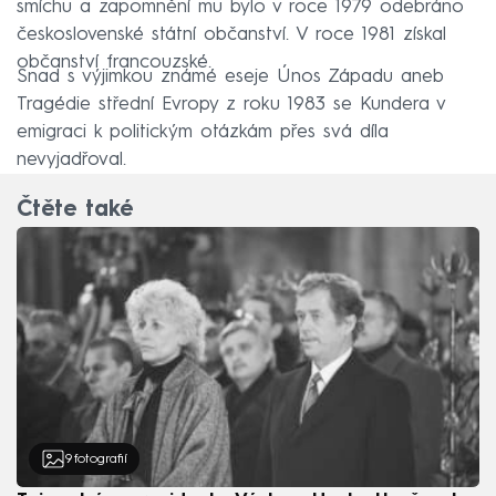
smíchu a zapomnění mu bylo v roce 1979 odebráno
československé státní občanství. V roce 1981 získal
občanství francouzské.
Snad s výjimkou známé eseje Únos Západu aneb
Tragédie střední Evropy z roku 1983 se Kundera v
emigraci k politickým otázkám přes svá díla
nevyjadřoval.
Čtěte také
9
fotografií