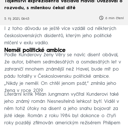
Tajemství exprezidenta Václava Havla: Uvažoval o
rozvodu, s milenkou čekal dítě
6 min čtení
5. říj 2021, 06:45
I z toho důvodu se ještě více vzdálil od některých
československých disidentů, kterým jeho politické
mlčení v exilu vadilo.
Neměl politické ambice
Podle Kunderovy ženy Věry se navíc disent obával,
že autor, během sedmdesátých a osmdesátých let v
zahraničí mnohem známější než Havel, bude mít po
pádu totality v Československu politické ambice.
„Nikdy je neměl. On chtěl jenom psát,“ zmínila jeho
žena v roce 2019.
Literární kritik Milan Jungmann vyčítal Kunderovi také
jeho známý román Nesnesitelná lehkost bytí. Viděl v
něm totiž útoky na disent a jeho snahu bojovat za
jisté ideje. Román z roku 1984 byl dokonce o čtyři
roky později zfilmován americkým režisérem Philipem