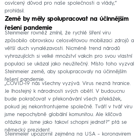
osvícený důvod pro naše společnosti a vlády,“
prohlásil.
Země by měly spolupracovat na účinnějším
řešení pandemie
Steinmeier rovněž zmínil, že rychlé šíření viru
způsobilo obrovskou celosvětovou mobilizaci zdrojů a
větší duch vynalézavosti. Nicméně trend národů
vyhrazujících si velké množství vakcín pro svou vlastní
populaci se ukázal jako neužitečný. Místo toho vyzval
Steinmeier země, aby spolupracovaly na účinnějším
řešení pandemie.
„COVID-19 nás všechny vyzývá. Virus nezná hranice.
Je lhostejný k národnosti svých obětí. V budoucnu
bude pokračovat v překonávání všech překážek,
pokud jej nekonfrontujeme společně. Tváří v tvář viru
jsme nepochybně globální komunitou. Ale klíčová
otázka je: Jsme jako takoví schopni jednat?“ ptá se
německý prezident.
Steinmeier upozornil zejména na USA – koronavirem