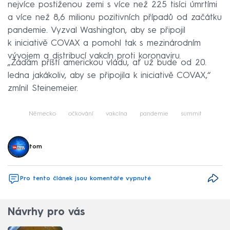
nejvíce postiženou zemi s více než 225 tisíci úmrtími
a více než 8,6 milionu pozitivních případů od začátku
pandemie. Vyzval Washington, aby se připojil
k iniciativě COVAX a pomohl tak s mezinárodním
vývojem a distribucí vakcín proti koronaviru.
„Žádám příští americkou vládu, ať už bude od 20.
ledna jakákoliv, aby se připojila k iniciativě COVAX,“
zmínil Steinemeier.
Německo
očkování
vakcína
pandemie
summit
tom
Pro tento článek jsou komentáře vypnuté
Návrhy pro vás