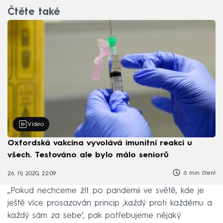
Čtěte také
Video
Oxfordská vakcína vyvolává imunitní reakci u
všech. Testováno ale bylo málo seniorů
6 min čtení
26. říj 2020, 22:09
„Pokud nechceme žít po pandemii ve světě, kde je
ještě více prosazován princip ‚každý proti každému a
každý sám za sebe‘, pak potřebujeme nějaký