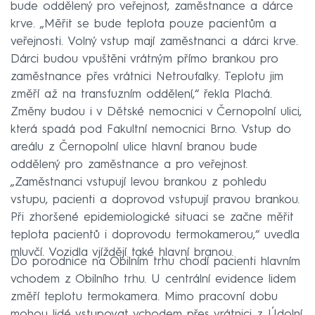
bude oddělený pro veřejnost, zaměstnance a dárce
krve. „Měřit se bude teplota pouze pacientům a
veřejnosti. Volný vstup mají zaměstnanci a dárci krve.
Dárci budou vpuštěni vrátným přímo brankou pro
zaměstnance přes vrátnici Netroufalky. Teplotu jim
změří až na transfuzním oddělení,“ řekla Plachá.
Změny budou i v Dětské nemocnici v Černopolní ulici,
která spadá pod Fakultní nemocnici Brno. Vstup do
areálu z Černopolní ulice hlavní branou bude
oddělený pro zaměstnance a pro veřejnost.
„Zaměstnanci vstupují levou brankou z pohledu
vstupu, pacienti a doprovod vstupují pravou brankou.
Při zhoršené epidemiologické situaci se začne měřit
teplota pacientů i doprovodu termokamerou,“ uvedla
mluvčí. Vozidla vjíždějí také hlavní branou.
Do porodnice na Obilním trhu chodí pacienti hlavním
vchodem z Obilního trhu. U centrální evidence lidem
změří teplotu termokamera. Mimo pracovní dobu
mohou lidé vstupovat vchodem přes vrátnici z Údolní