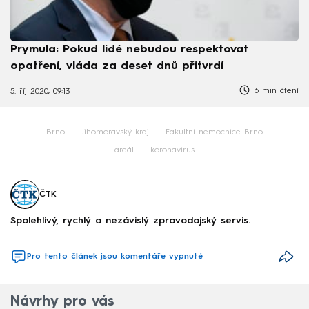
Prymula: Pokud lidé nebudou respektovat
opatření, vláda za deset dnů přitvrdí
6 min čtení
5. říj 2020, 09:13
Brno
Jihomoravský kraj
Fakultní nemocnice Brno
areál
koronavirus
ČTK
Spolehlivý, rychlý a nezávislý zpravodajský servis.
Pro tento článek jsou komentáře vypnuté
Návrhy pro vás