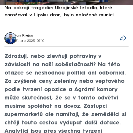
Na pokraji tragédie: Ukrajinské letadlo, které
P
ohrožoval v Lipsku dron, bylo naložené municí
e
Jan Krejsa
21. srp 2023, 07:10
Zdražují, nebo zlevňují potraviny v
závislosti na naší soběstačnosti? Na této
otázce se neshodnou politici ani odborníci.
Za zvýšené ceny zeleniny nebo vepřového
podle tvrzení opozice a Agrární komory
může skutečnost, že se v tomto odvětví
musíme spoléhat na dovoz. Zástupci
supermarketů ale namítají, že zemědělci si
chtějí touto cestou vydupat další dotace.
Analytici jsou přes všechna tvrzení