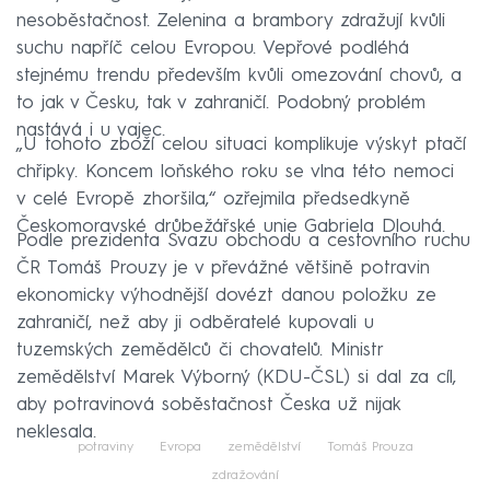
nesoběstačnost. Zelenina a brambory zdražují kvůli
suchu napříč celou Evropou. Vepřové podléhá
stejnému trendu především kvůli omezování chovů, a
to jak v Česku, tak v zahraničí. Podobný problém
nastává i u vajec.
„U tohoto zboží celou situaci komplikuje výskyt ptačí
chřipky. Koncem loňského roku se vlna této nemoci
v celé Evropě zhoršila,“ ozřejmila předsedkyně
Českomoravské drůbežářské unie Gabriela Dlouhá.
Podle prezidenta Svazu obchodu a cestovního ruchu
ČR Tomáš Prouzy je v převážné většině potravin
ekonomicky výhodnější dovézt danou položku ze
zahraničí, než aby ji odběratelé kupovali u
tuzemských zemědělců či chovatelů. Ministr
zemědělství Marek Výborný (KDU-ČSL) si dal za cíl,
aby potravinová soběstačnost Česka už nijak
neklesala.
potraviny
Evropa
zemědělství
Tomáš Prouza
zdražování