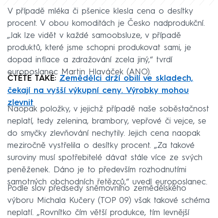
V případě mléka či pšenice klesla cena o desítky
procent. V obou komoditách je Česko nadprodukční.
„Jak lze vidět v každé samoobsluze, v případě
produktů, které jsme schopni produkovat sami, je
dopad inflace a zdražování zcela jiný,“ tvrdí
europoslanec Martin Hlaváček (ANO).
ČTĚTE TAKÉ:
Zemědělci drží obilí ve skladech,
čekají na vyšší výkupní ceny. Výrobky mohou
zlevnit
Naopak položky, v jejichž případě naše soběstačnost
neplatí, tedy zelenina, brambory, vepřové či vejce, se
do smyčky zlevňování nechytily. Jejich cena naopak
meziročně vystřelila o desítky procent. „Za takové
suroviny musí spotřebitelé dávat stále více ze svých
peněženek. Dáno je to především rozhodnutími
samotných obchodních řetězců,“ uvedl europoslanec.
Podle slov předsedy sněmovního zemědělského
výboru Michala Kučery (TOP 09) však takové schéma
neplatí. „Rovnítko čím větší produkce, tím levnější