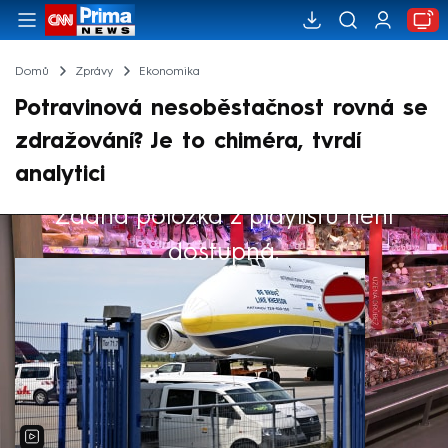
Domů
Zprávy
Ekonomika
Potravinová nesoběstačnost rovná se
zdražování? Je to chiméra, tvrdí
analytici
Žádná položka z playlistu není
Výběr redakce
dostupná.