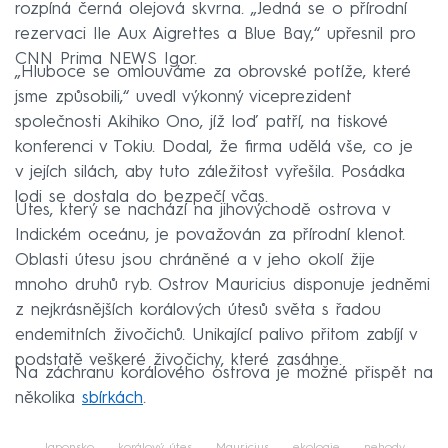
rozpíná černá olejová skvrna. „Jedná se o přírodní
rezervaci Ile Aux Aigrettes a Blue Bay,“ upřesnil pro
CNN Prima NEWS Igor.
„Hluboce se omlouváme za obrovské potíže, které
jsme způsobili,“ uvedl výkonný viceprezident
společnosti Akihiko Ono, jíž loď patří, na tiskové
konferenci v Tokiu. Dodal, že firma udělá vše, co je
v jejích silách, aby tuto záležitost vyřešila. Posádka
lodi se dostala do bezpečí včas.
Útes, který se nachází na jihovýchodě ostrova v
Indickém oceánu, je považován za přírodní klenot.
Oblasti útesu jsou chráněné a v jeho okolí žije
mnoho druhů ryb. Ostrov Mauricius disponuje jedněmi
z nejkrásnějších korálových útesů světa s řadou
endemitních živočichů. Unikající palivo přitom zabíjí v
podstatě veškeré živočichy, které zasáhne.
Na záchranu korálového ostrova je možné přispět na
několika
sbírkách
.