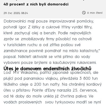
40 procent z nich byli domorodci
6 min čtení
29. čvc 2020, 08:24
Dobrovolníci mají pouze improvizované pomůcky,
potvrdil Igor. Z látky a cukrové třtiny vyrábí filtry,
které zachycují olej a benzín. Podle nejnovějších
zpráv se zmobilizovaly firmy působící na ostrově
v turistickém ruchu a od zítřka pošlou své
zaměstnance povinně pomáhat na místo katastrofy,“
popsal. Někteří aktivisté se vrhli přímo do vody
vybaveni pouze brýlemi a kaučukovými rukavicemi.
Útes je domovem endemitních živočichů
Loď MV Wakashio, patřící japonské společnosti, ale
plující pod panamskou vlajkou, převážela 3 800 tun
těžkého oleje a 200 tun nafty. Na chráněný korálový
útes u přístavu Pointe d’Esny narazila 25. července,
od té doby do moře unikla již čtvrtina paliva. Ve
vodách proslavených svou tyrkysovou modří se nyní