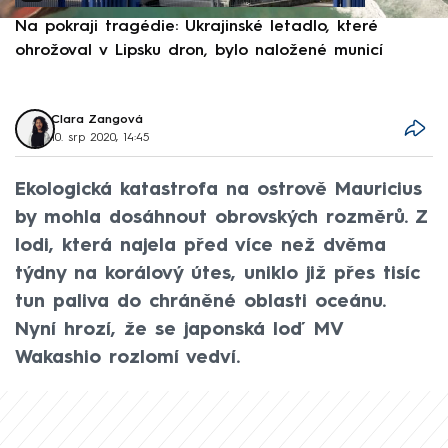
Na pokraji tragédie: Ukrajinské letadlo, které
P
ohrožoval v Lipsku dron, bylo naložené municí
e
Clara Zangová
10. srp 2020, 14:45
Ekologická katastrofa na ostrově Mauricius
by mohla dosáhnout obrovských rozměrů. Z
lodi, která najela před více než dvěma
týdny na korálový útes, uniklo již přes tisíc
tun paliva do chráněné oblasti oceánu.
Nyní hrozí, že se japonská loď MV
Wakashio rozlomí vedví.