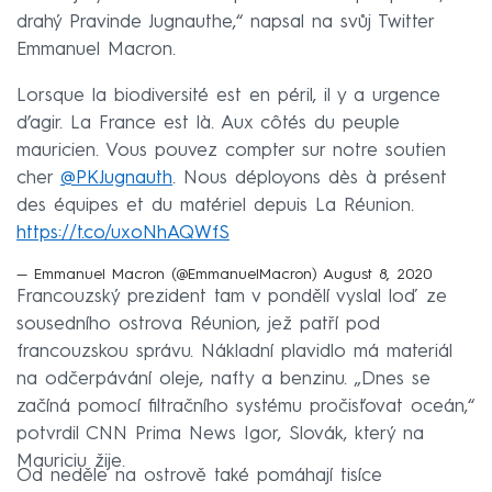
drahý Pravinde Jugnauthe,“ napsal na svůj Twitter
Emmanuel Macron.
Lorsque la biodiversité est en péril, il y a urgence
d’agir. La France est là. Aux côtés du peuple
mauricien. Vous pouvez compter sur notre soutien
cher
@PKJugnauth
. Nous déployons dès à présent
des équipes et du matériel depuis La Réunion.
https://t.co/uxoNhAQWfS
— Emmanuel Macron (@EmmanuelMacron)
August 8, 2020
Francouzský prezident tam v pondělí vyslal loď ze
sousedního ostrova Réunion, jež patří pod
francouzskou správu. Nákladní plavidlo má materiál
na odčerpávání oleje, nafty a benzinu. „Dnes se
začíná pomocí filtračního systému pročisťovat oceán,“
potvrdil CNN Prima News Igor, Slovák, který na
Mauriciu žije.
Od neděle na ostrově také pomáhají tisíce