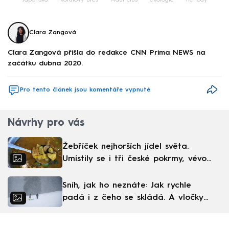
Japonsko
korálový útes
Mauricius
ekologie
nehody
Clara Zangová
Clara Zangová přišla do redakce CNN Prima NEWS na
začátku dubna 2020.
Pro tento článek jsou komentáře vypnuté
Návrhy pro vás
Žebříček nejhorších jídel světa.
Umístily se i tři české pokrmy, vévodí
skandinávská kuchyně
Sníh, jak ho neznáte: Jak rychle
padá i z čeho se skládá. A vločky
nejsou bílé