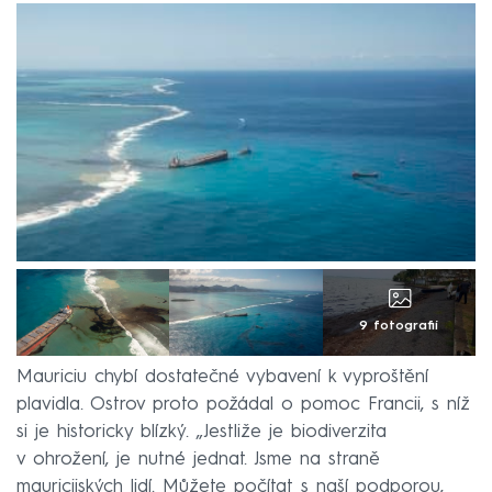
9 fotografií
Mauriciu chybí dostatečné vybavení k vyproštění
plavidla. Ostrov proto požádal o pomoc Francii, s níž
si je historicky blízký. „Jestliže je biodiverzita
v ohrožení, je nutné jednat. Jsme na straně
mauricijských lidí. Můžete počítat s naší podporou,