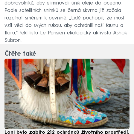
dobrovolníků, aby eliminovali únik oleje do oceánu.
Podle satelitních snímků se černá skvrna již začala
rozpínat směrem k pevnině. „Lidé pochopili, že musí
vzít věci do svých rukou, aby ochránili naši faunu a
floru,“ řekl listu Le Parisien ekologický aktivista Ashok
Subron.
Čtěte také
Loni bylo zabito 212 ochránců životního prostředí.