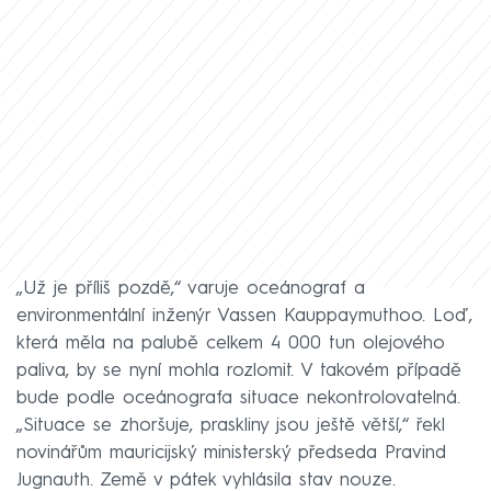
„Už je příliš pozdě,“ varuje oceánograf a
environmentální inženýr Vassen Kauppaymuthoo. Loď,
která měla na palubě celkem 4 000 tun olejového
paliva, by se nyní mohla rozlomit. V takovém případě
bude podle oceánografa situace nekontrolovatelná.
„Situace se zhoršuje, praskliny jsou ještě větší,“ řekl
novinářům mauricijský ministerský předseda Pravind
Jugnauth. Země v pátek vyhlásila stav nouze.