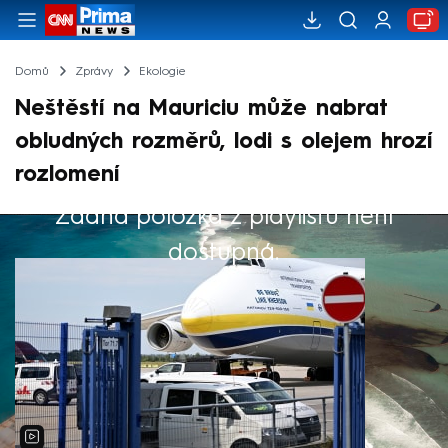
Domů
Zprávy
Ekologie
Neštěstí na Mauriciu může nabrat
obludných rozměrů, lodi s olejem hrozí
rozlomení
Žádná položka z playlistu není
Výběr redakce
dostupná.