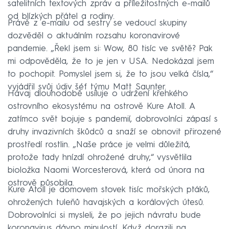
satelitních textových zpráv a příležitostných e-mailů
od blízkých přátel a rodiny.
Právě z e-mailu od sestry se vedoucí skupiny
dozvěděl o aktuálním rozsahu koronavirové
pandemie. „Řekl jsem si: Wow, 80 tisíc ve světě? Pak
mi odpověděla, že to je jen v USA. Nedokázal jsem
to pochopit. Pomyslel jsem si, že to jsou velká čísla,“
vyjádřil svůj údiv šéf týmu Matt Saunter.
Havaj dlouhodobě usiluje o udržení křehkého
ostrovního ekosystému na ostrově Kure Atoll. A
zatímco svět bojuje s pandemií, dobrovolníci zápasí s
druhy invazivních škůdců a snaží se obnovit přirozené
prostředí rostlin. „Naše práce je velmi důležitá,
protože tady hnízdí ohrožené druhy,“ vysvětlila
bioložka Naomi Worcesterová, která od února na
ostrově působila.
Kure Atoll je domovem stovek tisíc mořských ptáků,
ohrožených tuleňů havajských a korálových útesů.
Dobrovolníci si mysleli, že po jejich návratu bude
koronavirus dávno minulostí. Když dorazili na