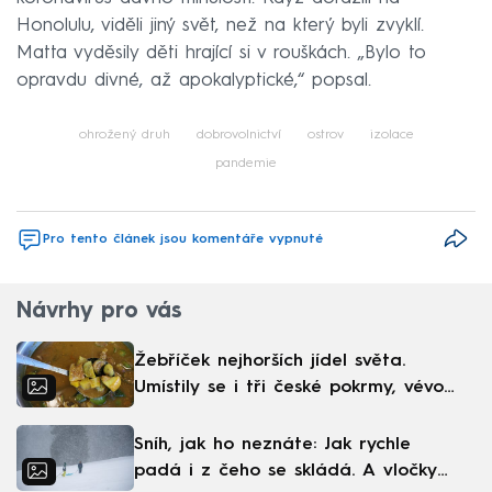
Honolulu, viděli jiný svět, než na který byli zvyklí.
Matta vyděsily děti hrající si v rouškách. „Bylo to
opravdu divné, až apokalyptické,“ popsal.
ohrožený druh
dobrovolnictví
ostrov
izolace
pandemie
Pro tento článek jsou komentáře vypnuté
Návrhy pro vás
Žebříček nejhorších jídel světa.
Umístily se i tři české pokrmy, vévodí
skandinávská kuchyně
Sníh, jak ho neznáte: Jak rychle
padá i z čeho se skládá. A vločky