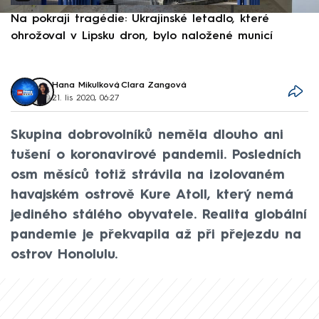
Na pokraji tragédie: Ukrajinské letadlo, které
P
ohrožoval v Lipsku dron, bylo naložené municí
e
Hana Mikulková
,
Clara Zangová
21. lis 2020, 06:27
Skupina dobrovolníků neměla dlouho ani
tušení o koronavirové pandemii. Posledních
osm měsíců totiž strávila na izolovaném
havajském ostrově Kure Atoll, který nemá
jediného stálého obyvatele. Realita globální
pandemie je překvapila až při přejezdu na
ostrov Honolulu.