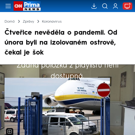
Domů
Zprávy
Koronavirus
Čtveřice nevěděla o pandemii. Od
února byli na izolovaném ostrově,
čekal je šok
Žádná položka z playlistu není
Výběr redakce
dostupná.