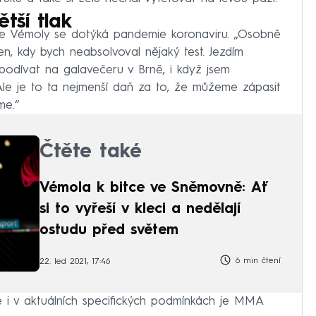
tší tlak
se Vémoly se dotýká pandemie koronaviru. „Osobně
n, kdy bych neabsolvoval nějaký test. Jezdím
 podívat na galavečeru v Brně, i když jsem
 Ale je to ta nejmenší daň za to, že můžeme zápasit
me.“
Čtěte také
Vémola k bitce ve Sněmovně: Ať
si to vyřeší v kleci a nedělají
ostudu před světem
6 min čtení
22. led 2021, 17:46
 i v aktuálních specifických podmínkách je MMA