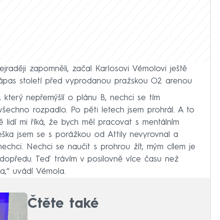
jraději zapomněli, začal Karlosovi Vémolovi ještě
ý zápas století před vyprodanou pražskou O2 arenou
, který nepřemýšlí o plánu B, nechci se tím
šechno rozpadlo. Po pěti letech jsem prohrál. A to
 lidí mi říká, že bych měl pracovat s mentálním
ška jsem se s porážkou od Attily nevyrovnal a
 nechci. Nechci se naučit s prohrou žít, mým cílem je
 dopředu. Teď trávím v posilovně více času než
ta,“ uvádí Vémola.
Čtěte také