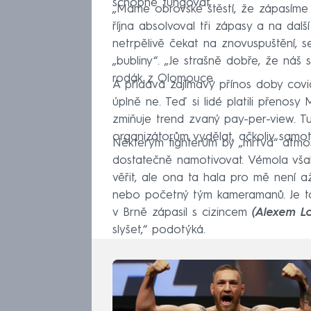
schopné fungovat.
„Máme obrovské štěstí, že zápasíme 
října absolvoval tři zápasy a na dalš
netrpělivě čekat na znovuspuštění, 
„bubliny“. „Je strašně dobře, že náš 
rodák z Olomouce.
A přidává zajímavý přínos doby covi
úplně ne. Teď si lidé platili přenosy 
zmiňuje trend zvaný pay-per-view. T
organizátorům vydělat, ačkoliv samot
Některým fighterům by „mrtvá“ atmo
dostatečně namotivovat. Vémola vša
věřit, ale ona ta hala pro mě není a
nebo početný tým kameramanů. Je to
v Brně zápasil s cizincem
(Alexem Lo
slyšet,“ podotýká.