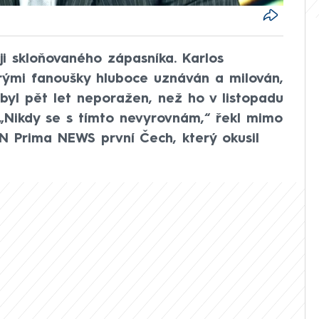
 skloňovaného zápasníka. Karlos
rými fanoušky hluboce uznáván a milován,
byl pět let neporažen, než ho v listopadu
 „Nikdy se s tímto nevyrovnám,“ řekl mimo
N Prima NEWS první Čech, který okusil