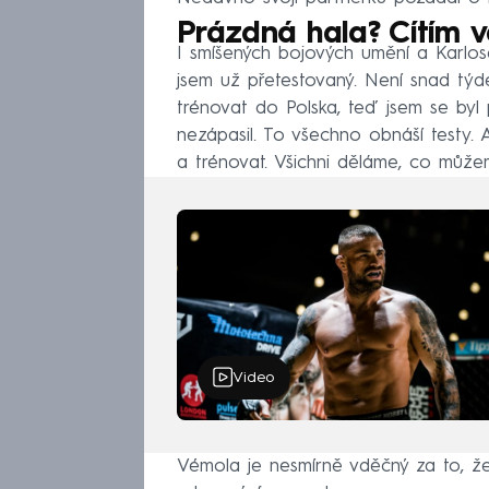
Prázdná hala? Cítím vě
I smíšených bojových umění a Karlo
jsem už přetestovaný. Není snad týde
trénovat do Polska, teď jsem se byl
nezápasil. To všechno obnáší testy.
a trénovat. Všichni děláme, co může
Video
Vémola je nesmírně vděčný za to, že