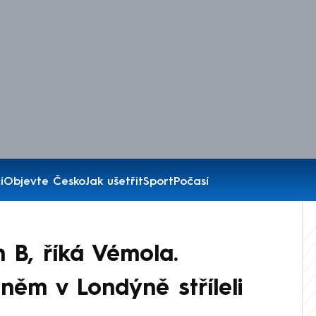
í
Objevte Česko
Jak ušetřit
Sport
Počasí
 B, říká Vémola.
něm v Londýně stříleli