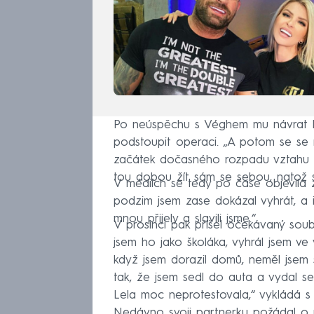
Po neúspěchu s Véghem mu návrat ko
podstoupit operaci. „A potom se se
začátek dočasného rozpadu vztahu s
tou dobou žít sám se sebou, natož 
V médiích se tedy po čase objevila 
podzim jsem zase dokázal vyhrát, a i 
mnou přijely a slavili jsme.“
V prosinci pak přišel očekávaný sou
jsem ho jako školáka, vyhrál jsem ve 
když jsem dorazil domů, neměl jsem 
tak, že jsem sedl do auta a vydal se 
Lela moc neprotestovala,“ vykládá 
Nedávno svoji partnerku požádal o r