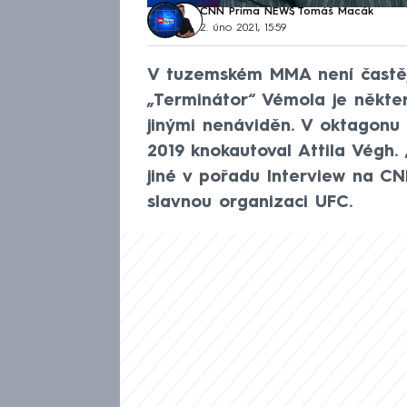
CNN Prima NEWS
,
Tomáš Macák
2. úno 2021, 15:59
V tuzemském MMA není častěji
„Terminátor“ Vémola je někte
jinými nenáviděn. V oktagonu 
2019 knokautoval Attila Végh.
jiné v pořadu Interview na CN
slavnou organizaci UFC.