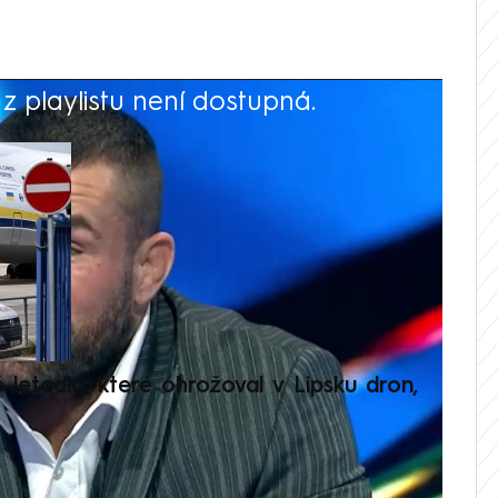
 playlistu není dostupná.
V
é letadlo, které ohrožoval v Lipsku dron,
Přilá
polit