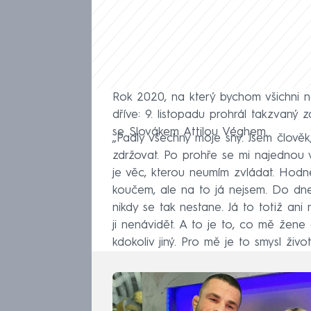
Rok 2020, na který bychom všichni ne
dříve: 9. listopadu prohrál takzvan
se Slovákem Attilou Véghem.
„Padly všechny moje sny. Jsem člověk
zdržovat. Po prohře se mi najednou v
je věc, kterou neumím zvládat. Hodně
koučem, ale na to já nejsem. Do dne
nikdy se tak nestane. Já to totiž ani
ji nenávidět. A to je to, co mě žene
kdokoliv jiný. Pro mě je to smysl živo