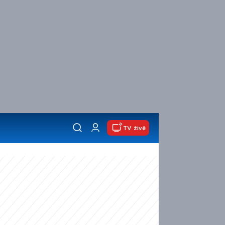
TV živě