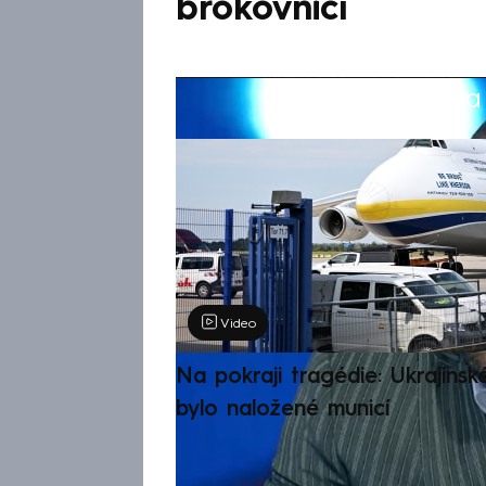
brokovnicí
Žádná položka z
Výběr redakce
Video
Na pokraji tragédie: Ukrajinsk
bylo naložené municí