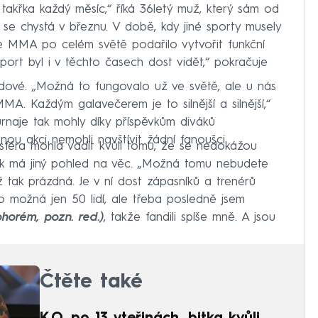
takřka každý měsíc,“ říká 36letý muž, který sám od
í se chystá v březnu. V době, kdy jiné sporty musely
se MMA po celém světě podařilo vytvořit funkční
sport byl i v těchto časech dost vidět,“ pokračuje
dové. „Možná to fungovalo už ve světě, ale u nás
MMA. Každým galavečerem je to silnější a silnější,“
urnaje tak mohly díky příspěvkům diváků
nou akci nemohli navštívit žádní fanoušci.
sféra mohla vadit kvůli tomu, že se nedokážou
k má jiný pohled na věc. „Možná tomu nebudete
ž tak prázdná. Je v ní dost zápasníků a trenérů
 možná jen 50 lidí, ale třeba posledně jsem
horém, pozn. red.)
, takže fandili spíše mně. A jsou
Čtěte také