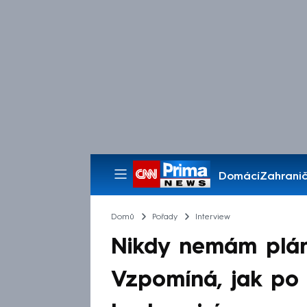
Domácí
Zahranič
Pořady
Domů
Pořady
Interview
Nikdy nemám plán
Vzpomíná, jak po 