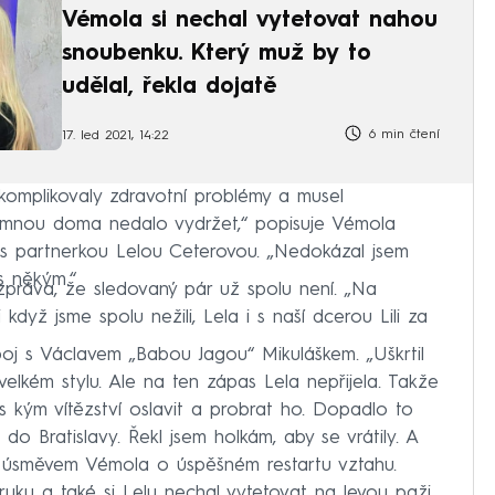
Vémola si nechal vytetovat nahou
snoubenku. Který muž by to
udělal, řekla dojatě
6 min čtení
17. led 2021, 14:22
mplikovaly zdravotní problémy a musel
 mnou doma nedalo vydržet,“ popisuje Vémola
 partnerkou Lelou Ceterovou. „Nedokázal jsem
s někým.“
zpráva, že sledovaný pár už spolu není. „Na
když jsme spolu nežili, Lela i s naší dcerou Lili za
boj s Václavem „Babou Jagou“ Mikuláškem. „Uškrtil
velkém stylu. Ale na ten zápas Lela nepřijela. Takže
s kým vítězství oslavit a probrat ho. Dopadlo to
do Bratislavy. Řekl jsem holkám, aby se vrátily. A
s úsměvem Vémola o úspěšném restartu vztahu.
uku a také si Lelu nechal vytetovat na levou paži.