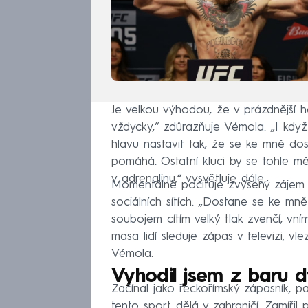
Je velkou výhodou, že v prázdnější h
vždycky,“ zdůrazňuje Vémola. „I když 
hlavu nastavit tak, že se ke mně dost
pomáhá. Ostatní kluci by se tohle měl
v adrenalinu,“ vysvětluje dále.
Momentálně pociťuje zvýšený zájem 
sociálních sítích. „Dostane se ke mně
soubojem cítím velký tlak zvenčí, v
masa lidí sleduje zápas v televizi, v
Vémola.
Vyhodil jsem z baru d
Začínal jako řeckořímský zápasník, pak 
tento sport dělá v zahraničí. Zamířil