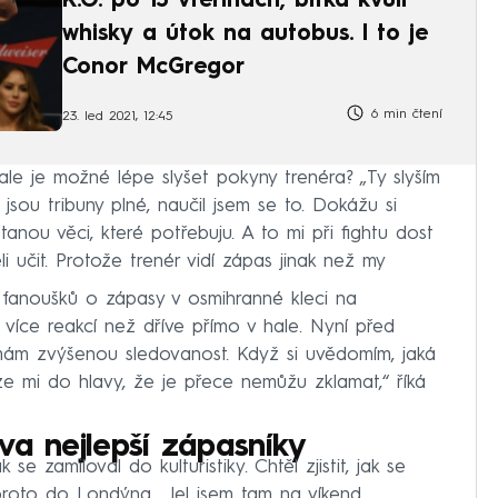
K.O. po 13 vteřinách, bitka kvůli
whisky a útok na autobus. I to je
Conor McGregor
6 min čtení
23. led 2021, 12:45
ale je možné lépe slyšet pokyny trenéra? „Ty slyším
jsou tribuny plné, naučil jsem se to. Dokážu si
anou věci, které potřebuju. A to mi při fightu dost
i učit. Protože trenér vidí zápas jinak než my
fanoušků o zápasy v osmihranné kleci na
 více reakcí než dříve přímo v hale. Nyní před
nímám zvýšenou sledovanost. Když si uvědomím, jaká
leze mi do hlavy, že je přece nemůžu zklamat,“ říká
va nejlepší zápasníky
se zamiloval do kulturistiky. Chtěl zjistit, jak se
 proto do Londýna. „Jel jsem tam na víkend,