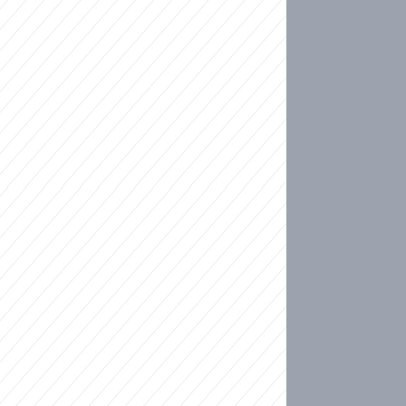
ideo
kat migranty do Česka? Sami by odešli, tvrdí exp
ické sebevraždě