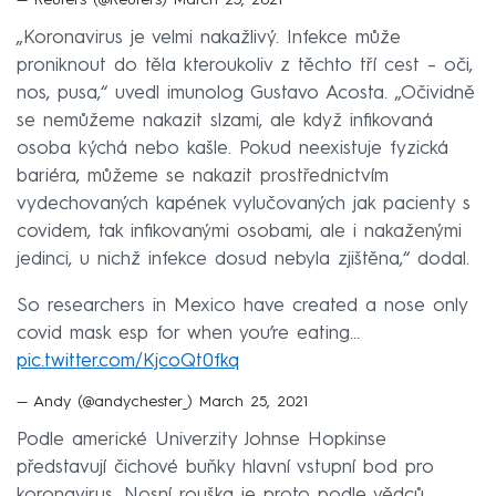
— Reuters (@Reuters)
March 25, 2021
„Koronavirus je velmi nakažlivý. Infekce může
proniknout do těla kteroukoliv z těchto tří cest – oči,
nos, pusa,“ uvedl imunolog Gustavo Acosta. „Očividně
se nemůžeme nakazit slzami, ale když infikovaná
osoba kýchá nebo kašle. Pokud neexistuje fyzická
bariéra, můžeme se nakazit prostřednictvím
vydechovaných kapének vylučovaných jak pacienty s
covidem, tak infikovanými osobami, ale i nakaženými
jedinci, u nichž infekce dosud nebyla zjištěna,“ dodal.
So researchers in Mexico have created a nose only
covid mask esp for when you’re eating...
pic.twitter.com/KjcoQt0fkq
— Andy (@andychester_)
March 25, 2021
Podle americké Univerzity Johnse Hopkinse
představují čichové buňky hlavní vstupní bod pro
koronavirus. Nosní rouška je proto podle vědců