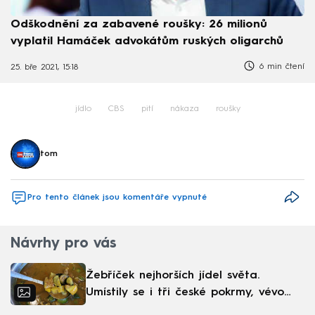
Odškodnění za zabavené roušky: 26 milionů
vyplatil Hamáček advokátům ruských oligarchů
6 min čtení
25. bře 2021, 15:18
jídlo
CBS
pití
nákaza
roušky
tom
Pro tento článek jsou komentáře vypnuté
Návrhy pro vás
Žebříček nejhorších jídel světa.
Umístily se i tři české pokrmy, vévodí
skandinávská kuchyně