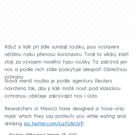
Když si lidé při jídle sundají roušku, jsou vystaveni
většímu riziku přenosu koronaviru. Tvrdí to vědci, kteří
stojí za vývojem nového typu roušky. Ta zakrývá jen
nos a podle nich stále poskytuje alespoň částečnou
ochranu.
Nová menší rouška je podle agentury Reuters
navržena tak, aby ji lidé mohli nosit pod klasickou
ochranou obličeje zakrývající nos i ústa.
Researchers in Mexico have designed a 'nose-only
mask' which they say protects you while eating and
drinking
pic.twitter.com/juzIGAhSrP