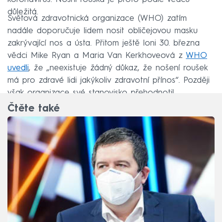
důležitá.
Světová zdravotnická organizace (WHO) zatím
nadále doporučuje lidem nosit obličejovou masku
zakrývající nos a ústa. Přitom ještě loni 30. března
vědci Mike Ryan a Maria Van Kerkhoveová z
WHO
uvedli
, že „neexistuje žádný důkaz, že nošení roušek
má pro zdravé lidi jakýkoliv zdravotní přínos“. Později
však organizace své stanovisko přehodnotil.
Čtěte také