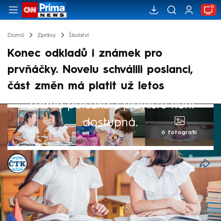
Domů
Zprávy
Školství
Konec odkladů i známek pro
prvňáčky. Novelu schválili poslanci,
část změn má platit už letos
Žádná položka z playlistu není
dostupná.
6 fotografií
ČTK
25. dub 2025, 12:25
Omezit odklady zahájení povinné školní
docházky nebo zrušit do budoucna