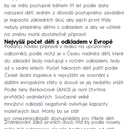
by se měly postupně během tří let podle data
narození dětí. Jedním z důvodů postupného zavádění
je kapacita základních škol, aby jejich první třídy
nebyly přeplněny dětmi s odkladem a aby se učitelé
na změnu mohli dostatečně připravit.
Nejvyšší počet dětí s odkladem v Evropě
Poslanci novelu připravili v reakci na upozornění
odborníků, podle nichž je v Česku nadmíra dětí, které
do základní školy nastupují s ročním odkladem, tedy
až v sedmi letech. Počet takových dětí patří podle
České školní inspekce k nejvyšším ve srovnání s
dalšími evropskými státy a dosud se jej nedařilo snížit.
Podle Jany Berkovcové (ANO) je nyní čtvrtina
prvňáčků sedmiletých. Současné velké
množství odkladů negativně ovlivňuje kapacity
mateřských škol. Mohly by se stát
po omezeníodkladů dostupnějšími pro tříleté děti.
Známkování žáků prvních dvou tříd by podle novely