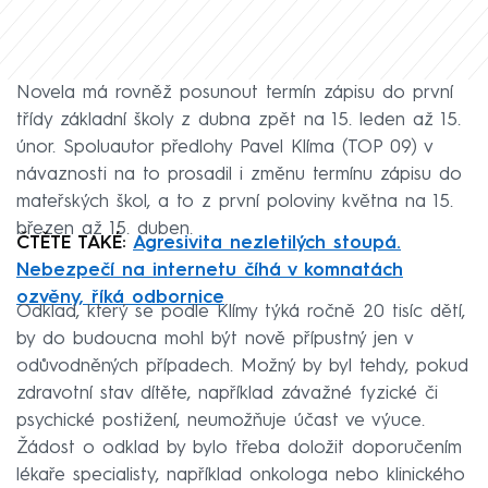
Novela má rovněž posunout termín zápisu do první
třídy základní školy z dubna zpět na 15. leden až 15.
únor. Spoluautor předlohy Pavel Klíma (TOP 09) v
návaznosti na to prosadil i změnu termínu zápisu do
mateřských škol, a to z první poloviny května na 15.
březen až 15. duben.
ČTĚTE TAKÉ:
Agresivita nezletilých stoupá.
Nebezpečí na internetu číhá v komnatách
ozvěny, říká odbornice
Odklad, který se podle Klímy týká ročně 20 tisíc dětí,
by do budoucna mohl být nově přípustný jen v
odůvodněných případech. Možný by byl tehdy, pokud
zdravotní stav dítěte, například závažné fyzické či
psychické postižení, neumožňuje účast ve výuce.
Žádost o odklad by bylo třeba doložit doporučením
lékaře specialisty, například onkologa nebo klinického