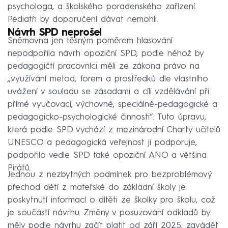
psychologa, a školského poradenského zařízení.
Pediatři by doporučení dávat nemohli.
Návrh SPD neprošel
Sněmovna jen těsným poměrem hlasování
nepodpořila návrh opoziční SPD, podle něhož by
pedagogičtí pracovníci měli ze zákona právo na
„využívání metod, forem a prostředků dle vlastního
uvážení v souladu se zásadami a cíli vzdělávání při
přímé vyučovací, výchovné, speciálně-pedagogické a
pedagogicko-psychologické činnosti“. Tuto úpravu,
která podle SPD vychází z mezinárodní Charty učitelů
UNESCO a pedagogická veřejnost ji podporuje,
podpořilo vedle SPD také opoziční ANO a většina
Pirátů.
Jednou z nezbytných podmínek pro bezproblémový
přechod dětí z mateřské do základní školy je
poskytnutí informací o dítěti ze školky pro školu, což
je součástí návrhu. Změny v posuzování odkladů by
měly podle návrhu začít platit od září 2025, zavádět