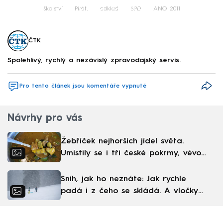
Failed to fetch
školství
Piráti
odklad
SPD
ANO 2011
ČTK
Spolehlivý, rychlý a nezávislý zpravodajský servis.
Pro tento článek jsou komentáře vypnuté
Návrhy pro vás
Žebříček nejhorších jídel světa.
Umístily se i tři české pokrmy, vévodí
skandinávská kuchyně
Sníh, jak ho neznáte: Jak rychle
padá i z čeho se skládá. A vločky
nejsou bílé