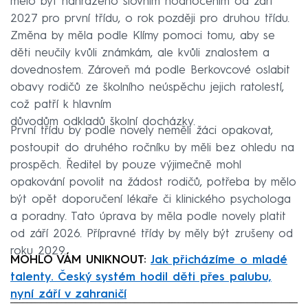
mělo být nahrazeno slovním hodnocením od září
2027 pro první třídu, o rok později pro druhou třídu.
Změna by měla podle Klímy pomoci tomu, aby se
děti neučily kvůli známkám, ale kvůli znalostem a
dovednostem. Zároveň má podle Berkovcové oslabit
obavy rodičů ze školního neúspěchu jejich ratolestí,
což patří k hlavním
důvodům odkladů školní docházky.
První třídu by podle novely neměli žáci opakovat,
postoupit do druhého ročníku by měli bez ohledu na
prospěch. Ředitel by pouze výjimečně mohl
opakování povolit na žádost rodičů, potřeba by mělo
být opět doporučení lékaře či klinického psychologa
a poradny. Tato úprava by měla podle novely platit
od září 2026. Přípravné třídy by měly být zrušeny od
roku 2029.
MOHLO VÁM UNIKNOUT:
Jak přicházíme o mladé
talenty. Český systém hodil děti přes palubu,
nyní září v zahraničí