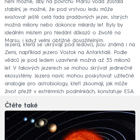
není možné, aby na povrchu Marsu voda zůstala
stabilní, je možné, že pod vrstvou ledu může
existovat ještě celá řada pradávných jezer, starých
možná miliony nebo dokonce miliardy let. Byly by
ideálním místem pro hledání důkazů o životě na
Marsu, i když velmi obtížně dosažitelným.
Jezera, která se ukrývají pod ledovci, jsou známá i na
Zemi, například jezero Vostok na Antarktidě. Podle
vědců je pod ledem uzavřené možná až 35 milionů
let. V takových jezerech se mohou skrývat jedinečné
ekosystémy. Jezera navíc mohou poskytovat užitečné
analogie pro astrobiology, kteří zkoumají, jak může
život přežít v extrémních podmínkách, konstatuje ESA.
Čtěte také