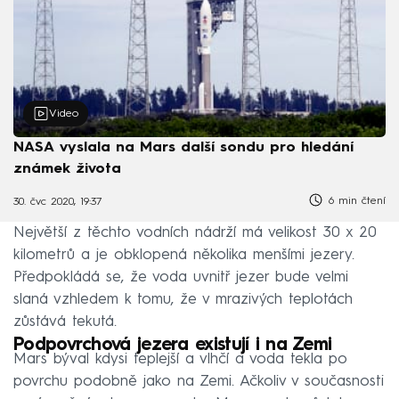
Video
NASA vyslala na Mars další sondu pro hledání
známek života
6 min čtení
30. čvc 2020, 19:37
Největší z těchto vodních nádrží má velikost 30 x 20
kilometrů a je obklopená několika menšími jezery.
Předpokládá se, že voda uvnitř jezer bude velmi
slaná vzhledem k tomu, že v mrazivých teplotách
zůstává tekutá.
Podpovrchová jezera existují i na Zemi
Mars býval kdysi teplejší a vlhčí a voda tekla po
povrchu podobně jako na Zemi. Ačkoliv v současnosti