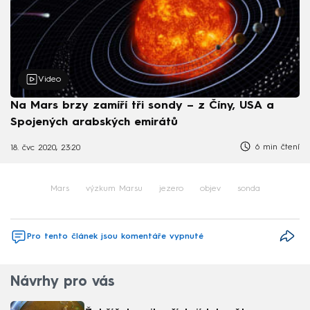
Video
Na Mars brzy zamíří tři sondy – z Číny, USA a
Spojených arabských emirátů
6 min čtení
18. čvc 2020, 23:20
Mars
výzkum Marsu
jezero
objev
sonda
Pro tento článek jsou komentáře vypnuté
Návrhy pro vás