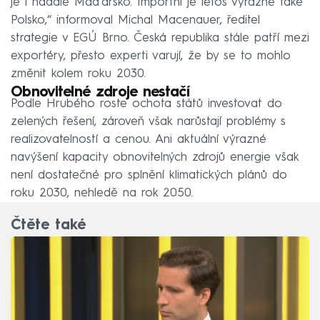
je i nadále Maďarsko. Importní je letos výrazně také
Polsko,“ informoval Michal Macenauer, ředitel
strategie v EGÚ Brno. Česká republika stále patří mezi
exportéry, přesto experti varují, že by se to mohlo
změnit kolem roku 2030.
Obnovitelné zdroje nestačí
Podle Hrubého roste ochota států investovat do
zelených řešení, zároveň však narůstají problémy s
realizovatelností a cenou. Ani aktuální výrazné
navýšení kapacity obnovitelných zdrojů energie však
není dostatečné pro splnění klimatických plánů do
roku 2030, nehledě na rok 2050.
Čtěte také