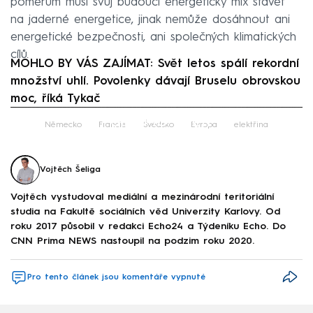
poměrům musí svůj budoucí energetický mix stavět
na jaderné energetice, jinak nemůže dosáhnout ani
energetické bezpečnosti, ani společných klimatických
cílů.
MOHLO BY VÁS ZAJÍMAT: Svět letos spálí rekordní
množství uhlí. Povolenky dávají Bruselu obrovskou
moc, říká Tykač
Failed to fetch
Německo
Francie
Švédsko
Evropa
elektřina
Vojtěch Šeliga
Vojtěch vystudoval mediální a mezinárodní teritoriální
studia na Fakultě sociálních věd Univerzity Karlovy. Od
roku 2017 působil v redakci Echo24 a Týdeníku Echo. Do
CNN Prima NEWS nastoupil na podzim roku 2020.
Pro tento článek jsou komentáře vypnuté