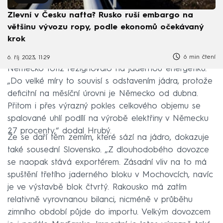
Zlevní v Česku nafta? Rusko ruší embargo na
většinu vývozu ropy, podle ekonomů očekávaný
krok
6 min čtení
6. říj 2023, 11:29
Německo totiž rezignovalo na jadernou energetiku.
„Do velké míry to souvisí s odstavením jádra, protože
deficitní na měsíční úrovni je Německo od dubna.
Přitom i přes výrazný pokles celkového objemu se
spalované uhlí podílí na výrobě elektřiny v Německu
27 procenty,“ dodal Hrubý.
Že se daří těm zemím, které sází na jádro, dokazuje
také sousední Slovensko. „Z dlouhodobého dovozce
se naopak stává exportérem. Zásadní vliv na to má
spuštění třetího jaderného bloku v Mochovcích, navíc
je ve výstavbě blok čtvrtý. Rakousko má zatím
relativně vyrovnanou bilanci, nicméně v průběhu
zimního období půjde do importu. Velkým dovozcem