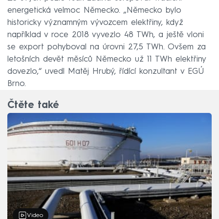
energetická velmoc Německo. „Německo bylo
historicky významným vývozcem elektřiny, když
například v roce 2018 vyvezlo 48 TWh, a ještě vloni
se export pohyboval na úrovni 27,5 TWh. Ovšem za
letošních devět měsíců Německo už 11 TWh elektřiny
dovezlo,“ uvedl Matěj Hrubý, řídící konzultant v EGÚ
Brno.
Čtěte také
Video