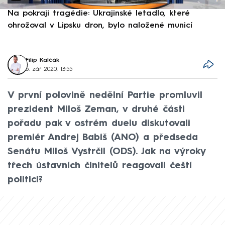
Na pokraji tragédie: Ukrajinské letadlo, které
P
ohrožoval v Lipsku dron, bylo naložené municí
e
Filip Kalčák
6. zář 2020, 13:55
V první polovině nedělní Partie promluvil
prezident Miloš Zeman, v druhé části
pořadu pak v ostrém duelu diskutovali
premiér Andrej Babiš (ANO) a předseda
Senátu Miloš Vystrčil (ODS). Jak na výroky
třech ústavních činitelů reagovali čeští
politici?