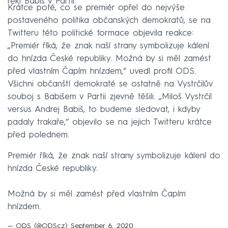
řekl Babiš v Partii.
Krátce poté, co se premiér opřel do nejvýše
postaveného politika občanských demokratů, se na
Twitteru této politické formace objevila reakce:
„Premiér říká, že znak naší strany symbolizuje kálení
do hnízda České republiky. Možná by si měl zamést
před vlastním Čapím hnízdem,“ uvedl profil ODS.
Všichni občanští demokraté se ostatně na Vystrčilův
souboj s Babišem v Partii zjevně těšili. „Miloš Vystrčil
versus Andrej Babiš, to budeme sledovat, i kdyby
padaly trakaře,“ objevilo se na jejich Twitteru krátce
před polednem.
Premiér říká, že znak naší strany symbolizuje kálení do
hnízda České republiky.
Možná by si měl zamést před vlastním Čapím
hnízdem.
— ODS (@ODScz)
September 6, 2020