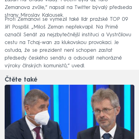
Zemanova zvůle,“ napsal na Twitter bývalý předseda
strany Miroslav Kalousek.
Proti Zemanovi se vymezil také lídr pražské TOP 09
Jiří Pospíšil. „Miloš Zeman nepřekvapil. Na Primě
označil Senát za nejzbytečnější instituci a Vystrčilovu
cestu na Tchaj-wan za klukovskou provokaci. Je
ostuda, že se prezident není schopen zastat
předsedy českého senátu a odsoudit nehorázné
výroky čínských komunistů,“ uvedl.
Čtěte také