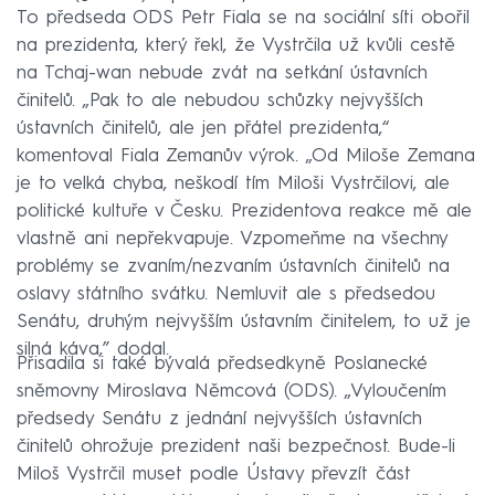
To předseda ODS Petr Fiala se na sociální síti obořil
na prezidenta, který řekl, že Vystrčila už kvůli cestě
na Tchaj-wan nebude zvát na setkání ústavních
činitelů. „Pak to ale nebudou schůzky nejvyšších
ústavních činitelů, ale jen přátel prezidenta,“
komentoval Fiala Zemanův výrok. „Od Miloše Zemana
je to velká chyba, neškodí tím Miloši Vystrčilovi, ale
politické kultuře v Česku. Prezidentova reakce mě ale
vlastně ani nepřekvapuje. Vzpomeňme na všechny
problémy se zvaním/nezvaním ústavních činitelů na
oslavy státního svátku. Nemluvit ale s předsedou
Senátu, druhým nejvyšším ústavním činitelem, to už je
silná káva,” dodal.
Přisadila si také bývalá předsedkyně Poslanecké
sněmovny Miroslava Němcová (ODS). „Vyloučením
předsedy Senátu z jednání nejvyšších ústavních
činitelů ohrožuje prezident naši bezpečnost. Bude-li
Miloš Vystrčil muset podle Ústavy převzít část