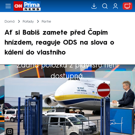
Domů
Pořady
Partie
Ať si Babiš zamete před Čapím
hnízdem, reaguje ODS na slova o
kálení do vlastního
Žádná položka z playlistu není
Výběr redakce
dostupná.