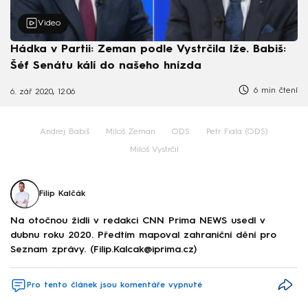
Video
Hádka v Partii: Zeman podle Vystrčila lže. Babiš:
Šéf Senátu kálí do našeho hnízda
6 min čtení
6. zář 2020, 12:06
Andrej Babiš
Miloš Zeman
ODS
Petr Fiala (ODS)
Miloš Vystrčil
Filip Kalčák
Na otočnou židli v redakci CNN Prima NEWS usedl v
dubnu roku 2020. Předtím mapoval zahraniční dění pro
Seznam zprávy. (Filip.Kalcak@iprima.cz)
Pro tento článek jsou komentáře vypnuté