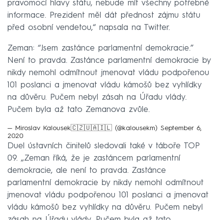
pravomocí hlavy státu, nebude mít všechny potřebné
informace. Prezident měl dát přednost zájmu státu
před osobní vendetou,“ napsala na Twitter.
Zeman: “Jsem zastánce parlamentní demokracie.”
Není to pravda. Zastánce parlamentní demokracie by
nikdy nemohl odmítnout jmenovat vládu podpořenou
101 poslanci a jmenovat vládu kámošů bez vyhlídky
na důvěru. Pučem nebyl zásah na Úřadu vlády.
Pučem byla až tato Zemanova zvůle.
— Miroslav Kalousek🇨🇿🇺🇦🇮🇱 (@kalousekm)
September 6,
2020
Duel ústavních činitelů sledovali také v táboře TOP
09. „Zeman říká, že je zastáncem parlamentní
demokracie, ale není to pravda. Zastánce
parlamentní demokracie by nikdy nemohl odmítnout
jmenovat vládu podpořenou 101 poslanci a jmenovat
vládu kámošů bez vyhlídky na důvěru. Pučem nebyl
zásah na Úřadu vlády. Pučem byla až tato