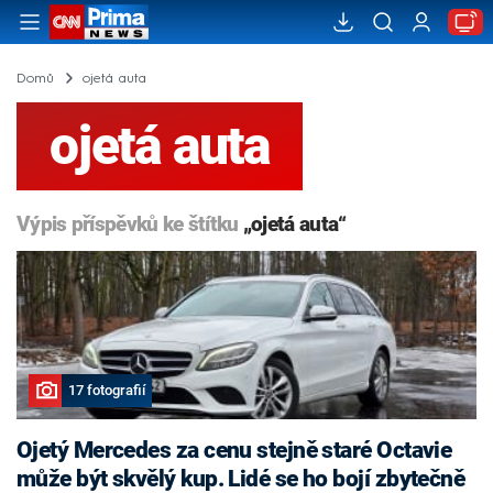
Domů
ojetá auta
ojetá auta
Výpis příspěvků ke štítku
„ojetá auta“
17 fotografií
Ojetý Mercedes za cenu stejně staré Octavie
může být skvělý kup. Lidé se ho bojí zbytečně