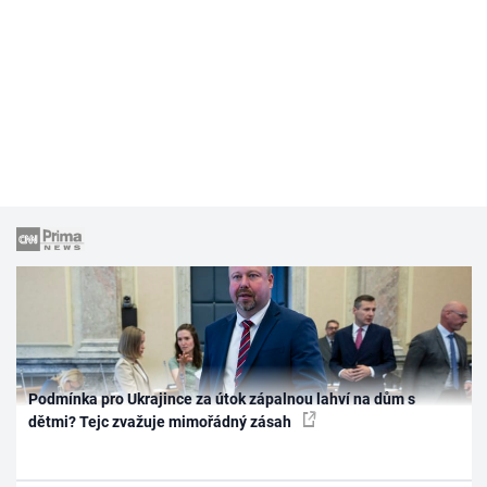
Podmínka pro Ukrajince za útok zápalnou lahví na dům s
dětmi? Tejc zvažuje mimořádný zásah