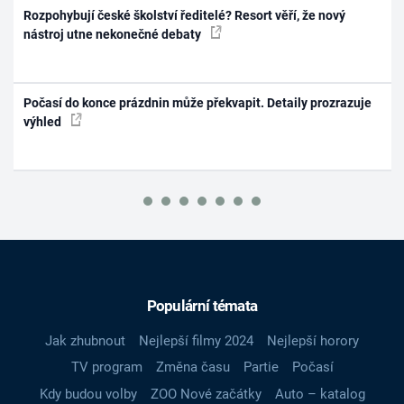
Rozpohybují české školství ředitelé? Resort věří, že nový
nástroj utne nekonečné debaty
Počasí do konce prázdnin může překvapit. Detaily prozrazuje
výhled
Populární témata
Jak zhubnout
Nejlepší filmy 2024
Nejlepší horory
TV program
Změna času
Partie
Počasí
Kdy budou volby
ZOO Nové začátky
Auto – katalog