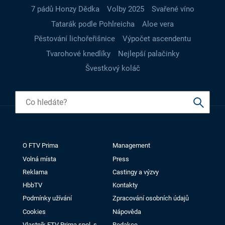
7 pádů Honzy Dědka
Volby 2025
Svařené víno
Tatarák podle Pohlreicha
Aloe vera
Pěstování lichořeřišnice
Výpočet ascendentu
Tvarohové knedlíky
Nejlepší palačinky
Švestkový koláč
O FTV Prima
Management
Volná místa
Press
Reklama
Castingy a výzvy
HbbTV
Kontakty
Podmínky užívání
Zpracování osobních údajů
Cookies
Nápověda
Vlastník FTV Prima spol. s
Redakce