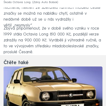
Škoda Octavia Long.
Zdroj: Auto Bobok
Nicméně, někteří ze sběratelů raritních modelů české
značky se možná na nabídku chytí, ostatně v
nedávné době už se u nás vydražily i
větší „nesmysly“.
Zbývá připomenout, že v době svého vzniku v roce
1999 stála Octavia Long 810 000 Kč, pozdější verze
zdražily na 900 000 Kč. Vyráběli ji výhradně ručně, a
to ve vývojovém středisku mladoboleslavské značky,
proslulé Česaně.
Čtěte také