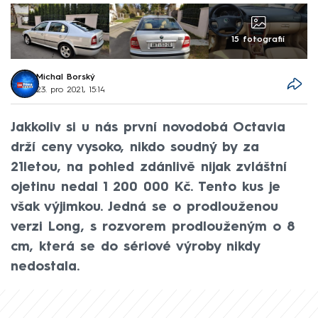
15 fotografií
Michal Borský
23. pro 2021, 15:14
Jakkoliv si u nás první novodobá Octavia
drží ceny vysoko, nikdo soudný by za
21letou, na pohled zdánlivě nijak zvláštní
ojetinu nedal 1 200 000 Kč. Tento kus je
však výjimkou. Jedná se o prodlouženou
verzi Long, s rozvorem prodlouženým o 8
cm, která se do sériové výroby nikdy
nedostala.