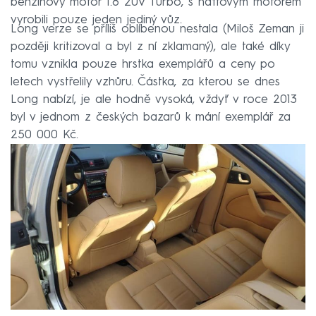
benzinový motor 1.8 20V Turbo, s naftovým motorem
vyrobili pouze jeden jediný vůz.
Long verze se příliš oblíbenou nestala (Miloš Zeman ji
později kritizoval a byl z ní zklamaný), ale také díky
tomu vznikla pouze hrstka exemplářů a ceny po
letech vystřelily vzhůru. Částka, za kterou se dnes
Long nabízí, je ale hodně vysoká, vždyť v roce 2013
byl v jednom z českých bazarů k mání exemplář za
250 000 Kč.