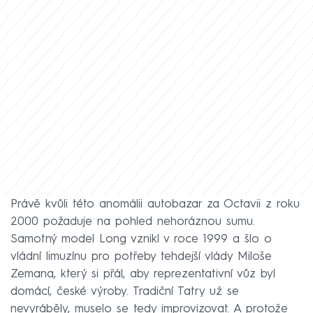
Právě kvůli této anomálii autobazar za Octavii z roku
2000 požaduje na pohled nehoráznou sumu.
Samotný model Long vznikl v roce 1999 a šlo o
vládní limuzínu pro potřeby tehdejší vlády Miloše
Zemana, který si přál, aby reprezentativní vůz byl
domácí, české výroby. Tradiční Tatry už se
nevyráběly, muselo se tedy improvizovat. A protože