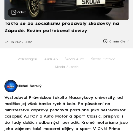
Video
Takto se za socialismu prodávaly škodovky na
Západě. Režim potřeboval devizy
6 min čtení
25. lis 2021, 14:52
Volkswagen
Audi A3
Škoda Auto
Škoda Octavia
Škoda Superb
Michal Borský
Vystudoval Právnickou fakultu Masarykovy univerzity, od
malička jej však bavila rychlá kola. Po působení na
ministerstvu dopravy pracoval postupně jako šéfredaktor
časopisů AUTO7 a Auto Motor a Sport Classic, přispíval i
do řady dalších odborných periodik. Kromě motorismu jsou
jeho zájmem také moderní dějiny a sport. V CNN Prima