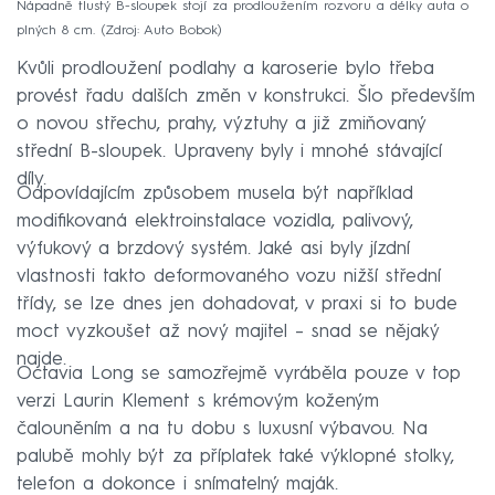
Nápadně tlustý B-sloupek stojí za prodloužením rozvoru a délky auta o
plných 8 cm.
Zdroj: Auto Bobok
Kvůli prodloužení podlahy a karoserie bylo třeba
provést řadu dalších změn v konstrukci. Šlo především
o novou střechu, prahy, výztuhy a již zmiňovaný
střední B-sloupek. Upraveny byly i mnohé stávající
díly.
Odpovídajícím způsobem musela být například
modifikovaná elektroinstalace vozidla, palivový,
výfukový a brzdový systém. Jaké asi byly jízdní
vlastnosti takto deformovaného vozu nižší střední
třídy, se lze dnes jen dohadovat, v praxi si to bude
moct vyzkoušet až nový majitel – snad se nějaký
najde.
Octavia Long se samozřejmě vyráběla pouze v top
verzi Laurin Klement s krémovým koženým
čalouněním a na tu dobu s luxusní výbavou. Na
palubě mohly být za příplatek také výklopné stolky,
telefon a dokonce i snímatelný maják.