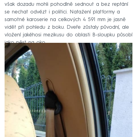
však dozadu mohli pohodlně sednout a bez reptání
se nechat odvézt i politici. Natažení platformy a
samotné karoserie na celkových 4 591 mm je jasně
vidět při pohledu z boku. Dveře zůstaly původní, ale
vložení jakéhosi mezikusu do oblasti B-sloupku působí
jako pěst na oko.