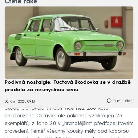
Čtěte také
Podivná nostalgie. Tuctová škodovka se v dražbě
prodala za nesmyslnou cenu
6 min čtení
30. čvn 2021, 09:13
Škoda plánovala vyrobit více než 200 kusů
prodloužené Octavie, ale nakonec vzniklo jen 25
exemplářů, z toho 20 v „hranatějším“ předfaceliftovém
provedení. Téměř všechny kousky měly pod kapotou