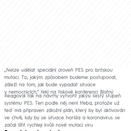
„Nelze udělat speciální úroveň PES pro britskou
mutaci. To, jakým způsobem budeme postupovat,
záleží na tom, jak bude vypadat situace
v nemocnicích,“ řekl na tiskové konferenci Blatný.
Reagoval tak na návrhy vytvořit jakýsi šestý stupeň
systému PES. Ten podle něj není třeba, protože už
teď má připraven záložní plán, který by byl aktivován
ve chvíli, kdy by se situace horšila a koronavirus se
začal šířit rychleji kvůli nové mutaci viru.