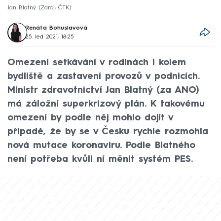
Jan Blatný
Zdroj: ČTK
Renáta Bohuslavová
25. led 2021, 18:25
Omezení setkávání v rodinách i kolem
bydliště a zastavení provozů v podnicích.
Ministr zdravotnictví Jan Blatný (za ANO)
má záložní superkrizový plán. K takovému
omezení by podle něj mohlo dojít v
případě, že by se v Česku rychle rozmohla
nová mutace koronaviru. Podle Blatného
není potřeba kvůli ní měnit systém PES.