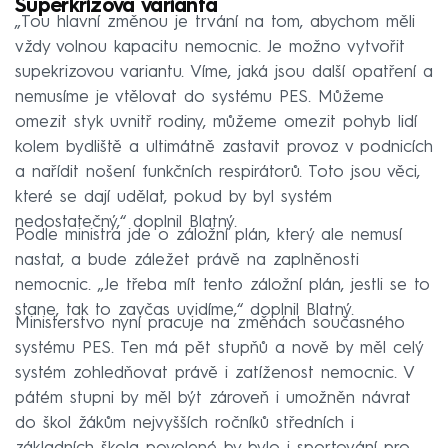
Superkrizová varianta
„Tou hlavní změnou je trvání na tom, abychom měli
vždy volnou kapacitu nemocnic. Je možno vytvořit
supekrizovou variantu. Víme, jaká jsou další opatření a
nemusíme je vtělovat do systému PES. Můžeme
omezit styk uvnitř rodiny, můžeme omezit pohyb lidí
kolem bydliště a ultimátně zastavit provoz v podnicích
a nařídit nošení funkčních respirátorů. Toto jsou věci,
které se dají udělat, pokud by byl systém
nedostatečný,“ doplnil Blatný.
Podle ministra jde o záložní plán, který ale nemusí
nastat, a bude záležet právě na zaplněnosti
nemocnic. „Je třeba mít tento záložní plán, jestli se to
stane, tak to zavčas uvidíme,“ doplnil Blatný.
Ministerstvo nyní pracuje na změnách současného
systému PES. Ten má pět stupňů a nově by měl celý
systém zohledňovat právě i zatíženost nemocnic. V
pátém stupni by měl být zároveň i umožněn návrat
do škol žákům nejvyšších ročníků středních i