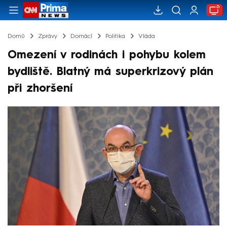
Domů
Zprávy
Domácí
Politika
Vláda
Omezení v rodinách i pohybu kolem
bydliště. Blatný má superkrizový plán
při zhoršení