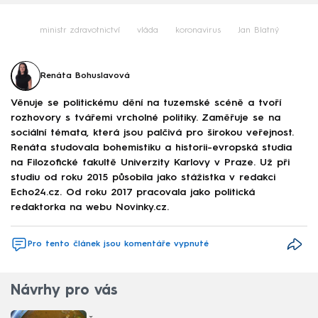
ministr zdravotnictví
vláda
koronavirus
Jan Blatný
Renáta Bohuslavová
Věnuje se politickému dění na tuzemské scéně a tvoří
rozhovory s tvářemi vrcholné politiky. Zaměřuje se na
sociální témata, která jsou palčivá pro širokou veřejnost.
Renáta studovala bohemistiku a historii-evropská studia
na Filozofické fakultě Univerzity Karlovy v Praze. Už při
studiu od roku 2015 působila jako stážistka v redakci
Echo24.cz. Od roku 2017 pracovala jako politická
redaktorka na webu Novinky.cz.
Pro tento článek jsou komentáře vypnuté
Návrhy pro vás