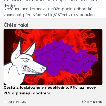
základních škola povolené by bylo i sportování pro
dvojice.
Nová mutace koronaviru může podle odborníků
znamenat především rychlejší šíření viru v populaci
Čtěte také
Cesta z lockdownu v nedohlednu. Přichází nový
PES a přísnější opatření
6 min čtení
21. led 2021, 14:02