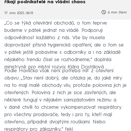
říkají podnikatelé na vládní chaos
6 min čtení
17. úno 2021, 06:15
„Co se týká otevírání obchodů, o tom teprve
budeme v pátek jednat na vládě. Podporuji
odpovědnost každého z nás. Vše by musela
doprovázet přísná hygienická opatření, ale o tom se
v pátek ještě pobavíme s odborníky a i na základě
nějakého trendu čísel se rozhodneme,“ doplnila
ministryně pro místní rozvoj Klára Dostálová.
Podle Havlíčka však není potřeba mít z otevření
obavu „Stav není dobrý, ale otázka je, do jaké míry
na to mají malé obchody vliv, protože polovina jich je
otevřených. Polovina z nich je sice zavřených, ale
některé fungují v nějakém samizdatovém režimu a
v dané chvíli to chceme vykompenzovat respirátory
pro všechny prodavače, tedy i pro ty, kteří mají
otevřeno, případně dvojitými rouškami. Nebo
respirátory pro zákazníky,“ řekl.