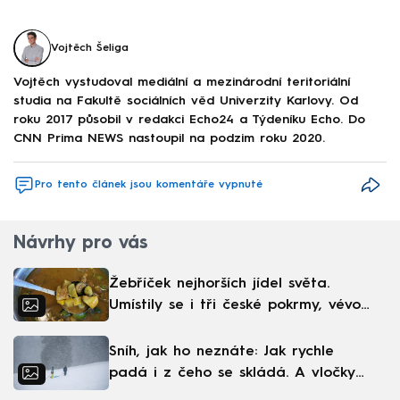
Vojtěch Šeliga
Vojtěch vystudoval mediální a mezinárodní teritoriální
studia na Fakultě sociálních věd Univerzity Karlovy. Od
roku 2017 působil v redakci Echo24 a Týdeníku Echo. Do
CNN Prima NEWS nastoupil na podzim roku 2020.
Pro tento článek jsou komentáře vypnuté
Návrhy pro vás
Žebříček nejhorších jídel světa.
Umístily se i tři české pokrmy, vévodí
skandinávská kuchyně
Sníh, jak ho neznáte: Jak rychle
padá i z čeho se skládá. A vločky
nejsou bílé