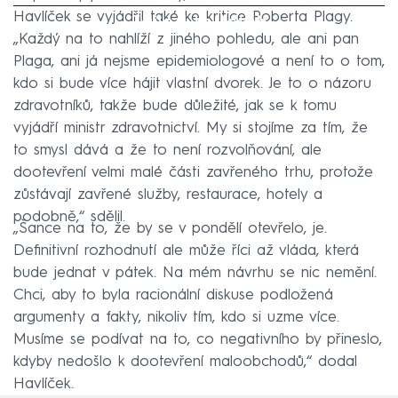
Havlíček se vyjádřil také ke kritice Roberta Plagy.
Failed to fetch
„Každý na to nahlíží z jiného pohledu, ale ani pan
Plaga, ani já nejsme epidemiologové a není to o tom,
kdo si bude více hájit vlastní dvorek. Je to o názoru
zdravotníků, takže bude důležité, jak se k tomu
vyjádří ministr zdravotnictví. My si stojíme za tím, že
to smysl dává a že to není rozvolňování, ale
dootevření velmi malé části zavřeného trhu, protože
zůstávají zavřené služby, restaurace, hotely a
podobně,“ sdělil.
„Šance na to, že by se v pondělí otevřelo, je.
Definitivní rozhodnutí ale může říci až vláda, která
bude jednat v pátek. Na mém návrhu se nic nemění.
Chci, aby to byla racionální diskuse podložená
argumenty a fakty, nikoliv tím, kdo si uzme více.
Musíme se podívat na to, co negativního by přineslo,
kdyby nedošlo k dootevření maloobchodů,“ dodal
Havlíček.