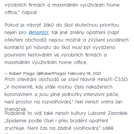
výrobních firmách a maximálním využíváním home
office,“ napsal.
Pokud je návrat žáků do škol skutečnou prioritou
nejen pro
@msmtcr
, tak jiné změny opatření (např.
otevření obchodů) nejsou možné a zvýšení sociálních
kontaktů při návratu do škol musí být vyváženo
povinným testováním ve výrobních firmách a
maximálním využíváním home office.
— Robert Plaga (@RobertPlaga)
February 18, 2021
Proti otevírání obchodů se staví hlavně ministři ČSSD.
„V momentě, kdy stále rostou čísla nakažených
koronavirem a jsou plné jednotky intenzivní péče,
není prostor na rozvolňování,“ řekl ministr vnitra Jan
Hamáček.
Podobně to vidí také ministr kultury Lubomír Zaorálek.
„Epidemie podle čísel i přes brzdění opatření
zrychluje. Není čas na žádné uvolňování,“ sdělil