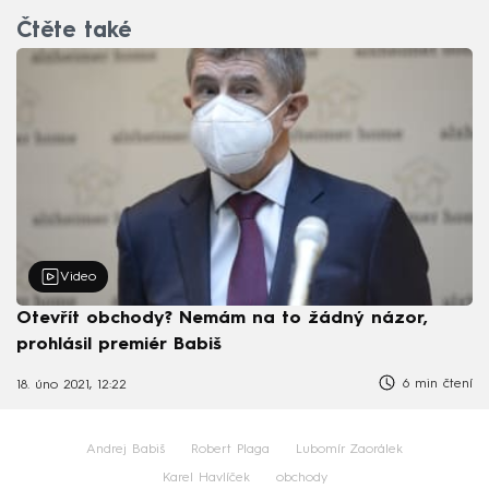
Čtěte také
Video
Otevřít obchody? Nemám na to žádný názor,
prohlásil premiér Babiš
6 min čtení
18. úno 2021, 12:22
Andrej Babiš
Robert Plaga
Lubomír Zaorálek
Karel Havlíček
obchody