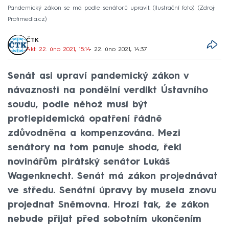
Pandemický zákon se má podle senátorů upravit. (Ilustrační foto)
Zdroj:
Profimedia.cz
ČTK
Akt. 22. úno 2021, 15:14
• 22. úno 2021, 14:37
Senát asi upraví pandemický zákon v
návaznosti na pondělní verdikt Ústavního
soudu, podle něhož musí být
protiepidemická opatření řádně
zdůvodněna a kompenzována. Mezi
senátory na tom panuje shoda, řekl
novinářům pirátský senátor Lukáš
Wagenknecht. Senát má zákon projednávat
ve středu. Senátní úpravy by musela znovu
projednat Sněmovna. Hrozí tak, že zákon
nebude přijat před sobotním ukončením