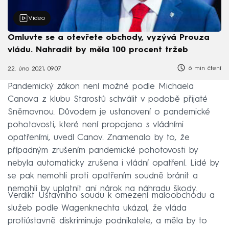
Video
Omluvte se a otevřete obchody, vyzývá Prouza
vládu. Nahradit by měla 100 procent tržeb
6 min čtení
22. úno 2021, 09:07
Pandemický zákon není možné podle Michaela
Canova z klubu Starostů schválit v podobě přijaté
Sněmovnou. Důvodem je ustanovení o pandemické
pohotovosti, které není propojeno s vládními
opatřeními, uvedl Canov. Znamenalo by to, že
případným zrušením pandemické pohotovosti by
nebyla automaticky zrušena i vládní opatření. Lidé by
se pak nemohli proti opatřením soudně bránit a
nemohli by uplatnit ani nárok na náhradu škody.
Verdikt Ústavního soudu k omezení maloobchodu a
služeb podle Wagenknechta ukázal, že vláda
protiústavně diskriminuje podnikatele, a měla by to