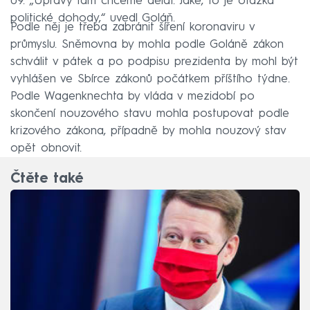
09. „Úpravy tam chceme dělat. Jaké, to je otázka
politické dohody,“ uvedl Goláň.
Podle něj je třeba zabránit šíření koronaviru v
průmyslu. Sněmovna by mohla podle Goláně zákon
schválit v pátek a po podpisu prezidenta by mohl být
vyhlášen ve Sbírce zákonů počátkem příštího týdne.
Podle Wagenknechta by vláda v mezidobí po
skončení nouzového stavu mohla postupovat podle
krizového zákona, případně by mohla nouzový stav
opět obnovit.
Čtěte také