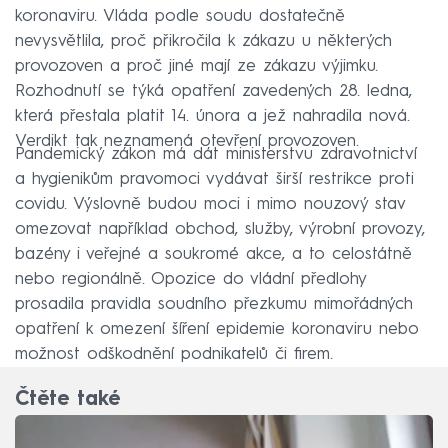
koronaviru. Vláda podle soudu dostatečně
nevysvětlila, proč přikročila k zákazu u některých
provozoven a proč jiné mají ze zákazu výjimku.
Rozhodnutí se týká opatření zavedených 28. ledna,
která přestala platit 14. února a jež nahradila nová.
Verdikt tak neznamená otevření provozoven.
Pandemický zákon má dát ministerstvu zdravotnictví
a hygienikům pravomoci vydávat širší restrikce proti
covidu. Výslovně budou moci i mimo nouzový stav
omezovat například obchod, služby, výrobní provozy,
bazény i veřejné a soukromé akce, a to celostátně
nebo regionálně. Opozice do vládní předlohy
prosadila pravidla soudního přezkumu mimořádných
opatření k omezení šíření epidemie koronaviru nebo
možnost odškodnění podnikatelů či firem.
Čtěte také