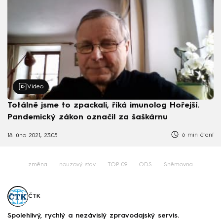
Video
Totálně jsme to zpackali, říká imunolog Hořejší.
Pandemický zákon označil za šaškárnu
6 min čtení
18. úno 2021, 23:05
změna
nouzový stav
TOP 09
ODS
Sněmovna
ČTK
Spolehlivý, rychlý a nezávislý zpravodajský servis.