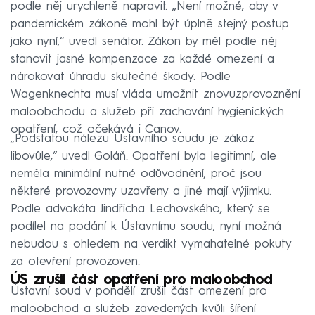
podle něj urychleně napravit. „Není možné, aby v
pandemickém zákoně mohl být úplně stejný postup
jako nyní,“ uvedl senátor. Zákon by měl podle něj
stanovit jasné kompenzace za každé omezení a
nárokovat úhradu skutečné škody. Podle
Wagenknechta musí vláda umožnit znovuzprovoznění
maloobchodu a služeb při zachování hygienických
opatření, což očekává i Canov.
„Podstatou nálezu Ústavního soudu je zákaz
libovůle,“ uvedl Goláň. Opatření byla legitimní, ale
neměla minimální nutné odůvodnění, proč jsou
některé provozovny uzavřeny a jiné mají výjimku.
Podle advokáta Jindřicha Lechovského, který se
podílel na podání k Ústavnímu soudu, nyní možná
nebudou s ohledem na verdikt vymahatelné pokuty
za otevření provozoven.
ÚS zrušil část opatření pro maloobchod
Ústavní soud v pondělí zrušil část omezení pro
maloobchod a služeb zavedených kvůli šíření