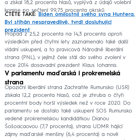
a získal 18,2 procenta hlasů, vyplývá z údajů volební
komise po sečtení 99,75 procenta okrsků.
ČTĚTE TAKÉ:
Biden omilostnil svého syna Huntera.
Byl stíhán nespravedlivě, tvrdí dosluhující
prezident
Propad z 25,2 procenta na 14,3 procenta oproti
výsledkům před čtyřmi lety zaznamenalo také další
vládní uskupení, a to pravicová Národně liberální
strana (PNL), v jejímž čele stál do svého zvolení v
roce 2014 dosavadní prezident Klaus Iohannis.
V parlamentu maďarská i prokremelská
strana
Opoziční liberální strana Zachraňte Rumunsko (USR)
získala 12,2 procenta hlasů, což je zhruba o čtyři
procentní body horší výsledek než v roce 2020. Do
parlamentu se dostalo také uskupení SOS Rumunsko
vedené prokremelskou kandidátkou Dianou
Šošoacaovou (7,7 procenta), strana UDMR hájící
zájmy maďarské menšiny (6,4 procenta) a nově