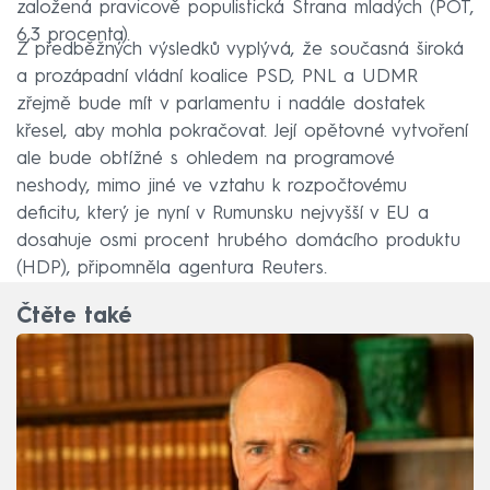
založená pravicově populistická Strana mladých (POT,
6,3 procenta).
Z předběžných výsledků vyplývá, že současná široká
a prozápadní vládní koalice PSD, PNL a UDMR
zřejmě bude mít v parlamentu i nadále dostatek
křesel, aby mohla pokračovat. Její opětovné vytvoření
ale bude obtížné s ohledem na programové
neshody, mimo jiné ve vztahu k rozpočtovému
deficitu, který je nyní v Rumunsku nejvyšší v EU a
dosahuje osmi procent hrubého domácího produktu
(HDP), připomněla agentura Reuters.
Čtěte také