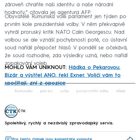
zároveň chraňte naši identitu a naše národní
hodnoty,“ citovala jej agentura AFP.
Obyvatelé Rumunska volili parlament jen týden po
prvním kole prezidentské volby. V něm překvapivě
vyhrál proruský kritik NATO Calin Georgescu. Nad
volbou se ale vznáší pochybnosti poté, co ústavní
soud nařídil přepočet hlasů. V pondělí se očekává,
že soud rozhodne, zda výsledky uzná, nebo nařídí
zopakování voleb.
MOHLO VÁM UNIKNOUT:
Hádka o Pekarovou.
Bizár a výstřel ANO, řekl Exner. Voliči vám to
spočítají, zní z opozice
Failed to fetch
Rumunsko
politika
volby
parlamentní volby
vláda
ČTK
Spolehlivý, rychlý a nezávislý zpravodajský servis.
Pro tento článek jsou komentáře vypnuté