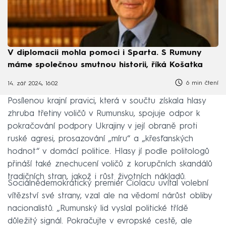
V diplomacii mohla pomoci i Sparta. S Rumuny
máme společnou smutnou historii, říká Košatka
6 min čtení
14. zář 2024, 16:02
Posílenou krajní pravici, která v součtu získala hlasy
zhruba třetiny voličů v Rumunsku, spojuje odpor k
pokračování podpory Ukrajiny v její obraně proti
ruské agresi, prosazování „míru“ a „křesťanských
hodnot“ v domácí politice. Hlasy jí podle politologů
přináší také znechucení voličů z korupčních skandálů
tradičních stran, jakož i růst životních nákladů.
Sociálnědemokratický premiér Ciolacu uvítal volební
vítězství své strany, vzal ale na vědomí nárůst obliby
nacionalistů. „Rumunský lid vyslal politické třídě
důležitý signál. Pokračujte v evropské cestě, ale