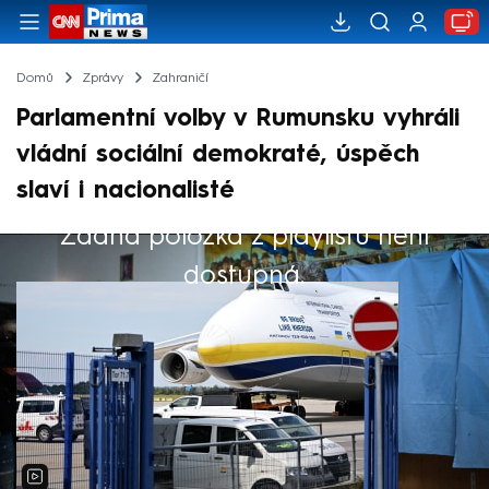
Domů
Zprávy
Zahraničí
Parlamentní volby v Rumunsku vyhráli
vládní sociální demokraté, úspěch
slaví i nacionalisté
Žádná položka z playlistu není
Výběr redakce
dostupná.