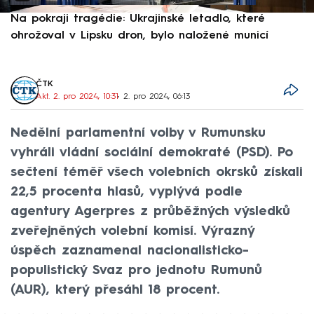
Na pokraji tragédie: Ukrajinské letadlo, které
P
ohrožoval v Lipsku dron, bylo naložené municí
e
ČTK
Akt. 2. pro 2024, 10:31
• 2. pro 2024, 06:13
Nedělní parlamentní volby v Rumunsku
vyhráli vládní sociální demokraté (PSD). Po
sečtení téměř všech volebních okrsků získali
22,5 procenta hlasů, vyplývá podle
agentury Agerpres z průběžných výsledků
zveřejněných volební komisí. Výrazný
úspěch zaznamenal nacionalisticko-
populistický Svaz pro jednotu Rumunů
(AUR), který přesáhl 18 procent.