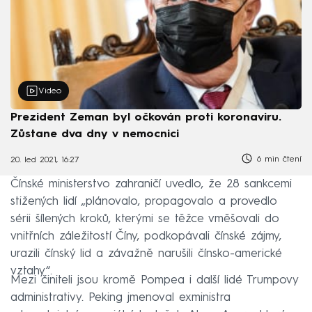
Video
Prezident Zeman byl očkován proti koronaviru.
Zůstane dva dny v nemocnici
6 min čtení
20. led 2021, 16:27
Čínské ministerstvo zahraničí uvedlo, že 28 sankcemi
stižených lidí „plánovalo, propagovalo a provedlo
sérii šílených kroků, kterými se těžce vměšovali do
vnitřních záležitostí Číny, podkopávali čínské zájmy,
urazili čínský lid a závažně narušili čínsko-americké
vztahy“.
Mezi činiteli jsou kromě Pompea i další lidé Trumpovy
administrativy. Peking jmenoval exministra