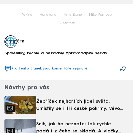
Peking
Hongkong
Američané
Mike Pompeo
Tchaj-wan
ČTK
Spolehlivý, rychlý a nezávislý zpravodajský servis.
Pro tento článek jsou komentáře vypnuté
Návrhy pro vás
Žebříček nejhorších jídel světa.
Umístily se i tři české pokrmy, vévodí
skandinávská kuchyně
Sníh, jak ho neznáte: Jak rychle
padá i z čeho se skládá. A vločky