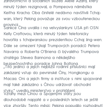
zdravotnictví a sociálních služeb Alexe Azara, který
minulý týden rezignoval, a Pompeova náměstka
Keitha Kracha. Oba činitelé nedávno navštívili Tchaj-
wan, který Peking považuje za svou vzbouřeneckou
provincii.
Sankce Čína uvalila i na velvyslankyni USA při OSN
Kelly Craftovou, která minulý týden telefonicky
hovořila s tchajwanskou prezidentkou Cchaj Jing-wen.
Dále se omezení týkají Trumpových poradců Petera
Navarra a Roberta O'Briena či bývalého Trumpova
stratéga Stevea Bannona a někdejšího
bezpečnostního poradce Johna Boltona.
„Tito jedinci a jejich nejbližší rodinní příslušníci mají
zakázaný vstup do pevninské Číny, Hongkongu a
Macaa. Oni a jejich firmy a instituce s nimi spojované
mají také zakázáno s Čínou udržovat obchodní
styky,“ uvedlo ministerstvo v prohlášení.
Vztahy mezi Čínou a Spojenými státy jsou
dlouhodobě napjaté a v posledních letech se ještě
více zhoršily. Tento měsíc Peking popudilo rozhodnutí