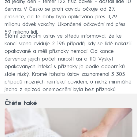
za jediný den – téměř 122 tisíc dávek – dostali lidé 10.
června. V Česku se proti covidu očkuje od 27.
prosince, od té doby bylo aplikováno přes 11,79
milionu dávek vakcíny. Ukončené očkování má přes
5,9 milionu lidí.
Státní zdravotní ústav ve středu informoval, že ke
konci srpna eviduje 2 198 případů, kdy se lidé nakazili
opakovaně a měli příznaky nemoci. Od konce
července jejich počet narostl asi o 110. Výskyt
opakovaných infekcí s příznaky je podle odborníků
stále nízký. Kromě tohoto ústav zaznamenal 3 305
případů možných reinfekcí covidem, u nichž minimálně
jedna z epizod onemocnění byla bez příznaků.
Čtěte také