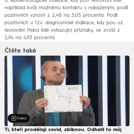
U epidemiologické indikace, kdy jsou testováni lidé
například kvůli možnému kontaktu s nakaženým, podíl
pozitivních vzrostl z 2,48 na 3,05 procenta. Podíl
pozitivních u tzv. diagnostické indikace, kdy jsou už
testováni třeba lidé vykazující příznaky, se zvýšil z
2,94 na 4,93 procenta.
Čtěte také
Video
Ti, kteří prodělají covid, zblbnou. Odhalil to můj