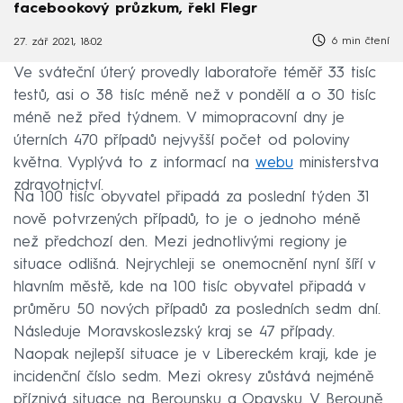
facebookový průzkum, řekl Flegr
6 min čtení
27. zář 2021, 18:02
Ve sváteční úterý provedly laboratoře téměř 33 tisíc
testů, asi o 38 tisíc méně než v pondělí a o 30 tisíc
méně než před týdnem. V mimopracovní dny je
úterních 470 případů nejvyšší počet od poloviny
května. Vyplývá to z informací na
webu
ministerstva
zdravotnictví.
Na 100 tisíc obyvatel připadá za poslední týden 31
nově potvrzených případů, to je o jednoho méně
než předchozí den. Mezi jednotlivými regiony je
situace odlišná. Nejrychleji se onemocnění nyní šíří v
hlavním městě, kde na 100 tisíc obyvatel připadá v
průměru 50 nových případů za posledních sedm dní.
Následuje Moravskoslezský kraj se 47 případy.
Naopak nejlepší situace je v Libereckém kraji, kde je
incidenční číslo sedm. Mezi okresy zůstává nejméně
příznivá situace na Berounsku a Opavsku. V Berouně