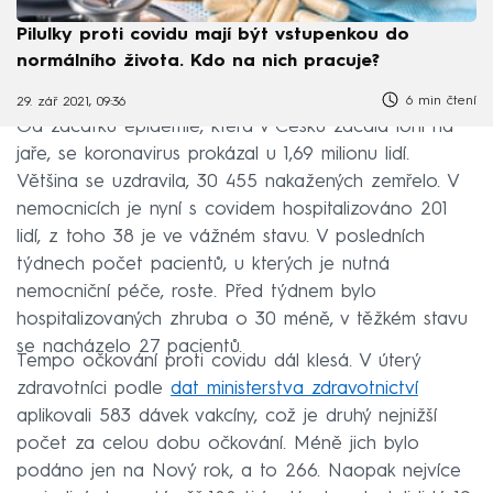
Pilulky proti covidu mají být vstupenkou do
normálního života. Kdo na nich pracuje?
6 min čtení
29. zář 2021, 09:36
Od začátku epidemie, která v Česku začala loni na
jaře, se koronavirus prokázal u 1,69 milionu lidí.
Většina se uzdravila, 30 455 nakažených zemřelo. V
nemocnicích je nyní s covidem hospitalizováno 201
lidí, z toho 38 je ve vážném stavu. V posledních
týdnech počet pacientů, u kterých je nutná
nemocniční péče, roste. Před týdnem bylo
hospitalizovaných zhruba o 30 méně, v těžkém stavu
se nacházelo 27 pacientů.
Tempo očkování proti covidu dál klesá. V úterý
zdravotníci podle
dat ministerstva zdravotnictví
aplikovali 583 dávek vakcíny, což je druhý nejnižší
počet za celou dobu očkování. Méně jich bylo
podáno jen na Nový rok, a to 266. Naopak nejvíce