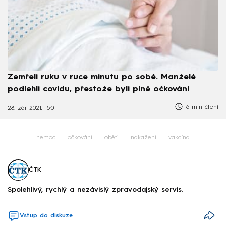
Zemřeli ruku v ruce minutu po sobě. Manželé
podlehli covidu, přestože byli plně očkováni
6 min čtení
28. zář 2021, 15:01
nemoc
očkování
oběti
nakažení
vakcína
ČTK
Spolehlivý, rychlý a nezávislý zpravodajský servis.
Vstup do diskuze