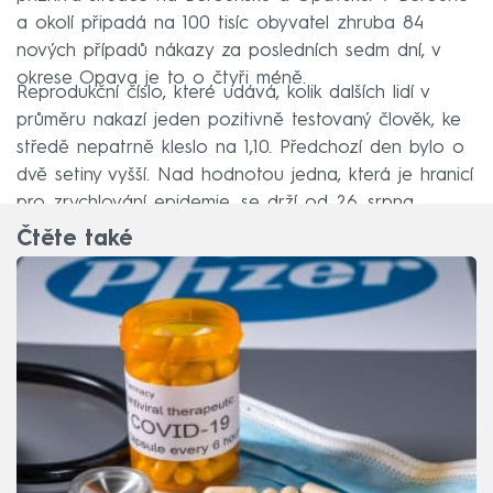
a okolí připadá na 100 tisíc obyvatel zhruba 84
nových případů nákazy za posledních sedm dní, v
okrese Opava je to o čtyři méně.
Reprodukční číslo, které udává, kolik dalších lidí v
průměru nakazí jeden pozitivně testovaný člověk, ke
středě nepatrně kleslo na 1,10. Předchozí den bylo o
dvě setiny vyšší. Nad hodnotou jedna, která je hranicí
pro zrychlování epidemie, se drží od 26. srpna.
Čtěte také