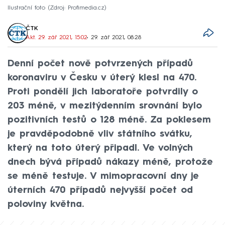
Ilustrační foto
Zdroj: Profimedia.cz
ČTK
Akt. 29. zář 2021, 15:02
• 29. zář 2021, 08:28
Denní počet nově potvrzených případů
koronaviru v Česku v úterý klesl na 470.
Proti pondělí jich laboratoře potvrdily o
203 méně, v mezitýdenním srovnání bylo
pozitivních testů o 128 méně. Za poklesem
je pravděpodobně vliv státního svátku,
který na toto úterý připadl. Ve volných
dnech bývá případů nákazy méně, protože
se méně testuje. V mimopracovní dny je
úterních 470 případů nejvyšší počet od
poloviny května.