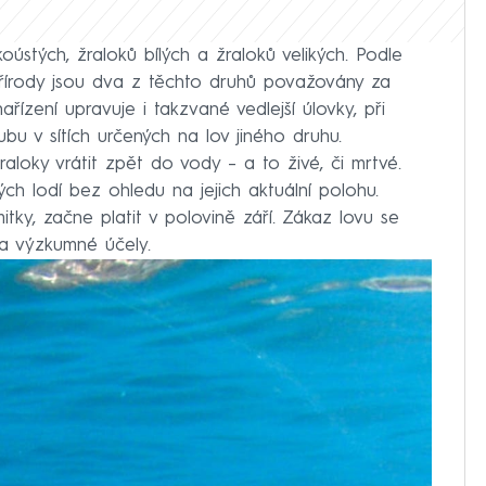
ústých, žraloků bílých a žraloků velikých. Podle
írody jsou dva z těchto druhů považovány za
řízení upravuje i takzvané vedlejší úlovky, při
bu v sítích určených na lov jiného druhu.
aloky vrátit zpět do vody – a to živé, či mrtvé.
h lodí bez ohledu na jejich aktuální polohu.
y, začne platit v polovině září. Zákaz lovu se
a výzkumné účely.