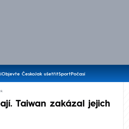
í
Objevte Česko
Jak ušetřit
Sport
Počasí
ek
ají. Taiwan zakázal jejich