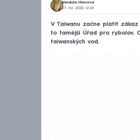
Vendula Hlavová
27. čvc 2020, 12:20
V Taiwanu začne platit zákaz 
to tamější Úřad pro rybolov. 
taiwanských vod.