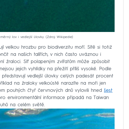
ěrný lov i vedlejší úlovky.
Zdroj: Wikipedie
jí velkou hrozbu pro biodiverzitu moří. Sítě si totiž
nčit na našich talířích, v nich často uváznou i
ožení žraloci. Síť polapeným zvířatům může způsobit
jsou jejich vyhlídky na přežití příliš vysoké. Podle
představují vedlejší úlovky celých padesát procent
říklad na žraloky velkoústé narazíte na moři jen
hem pouhých čtyř červnových dnů vylovili hned
šest
ro environmentální informace připadá na Taiwan
ruhů na celém světě.