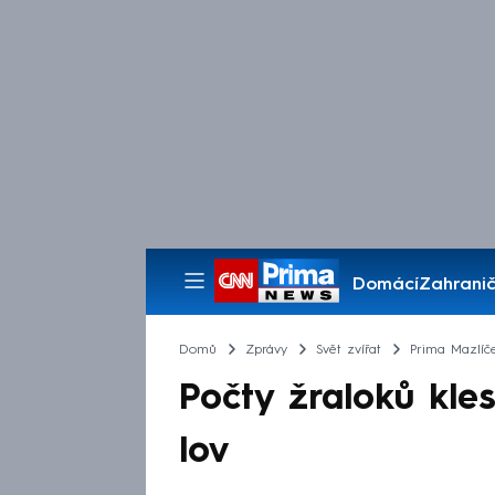
Domácí
Zahranič
Pořady
Domů
Zprávy
Svět zvířat
Prima Mazlíč
Počty žraloků kles
lov