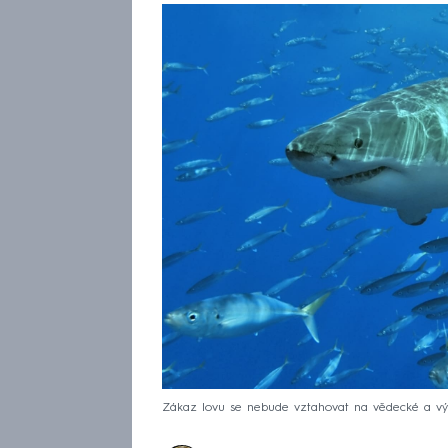
Zákaz lovu se nebude vztahovat na vědecké a vý