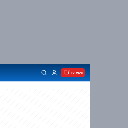
TV živě