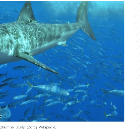
zkumné účely.
Zdroj: Wikipedie