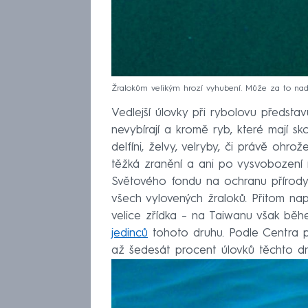
Žralokům velikým hrozí vyhubení. Může za to nadm
Vedlejší úlovky při rybolovu představu
nevybírají a kromě ryb, které mají sko
delfíni, želvy, velryby, či právě ohr
těžká zranění a ani po vysvobození ne
Světového fondu na ochranu přírody 
všech vylovených žraloků. Přitom nap
velice zřídka – na Taiwanu však bě
jedinců
tohoto druhu. Podle Centra p
až šedesát procent úlovků těchto d