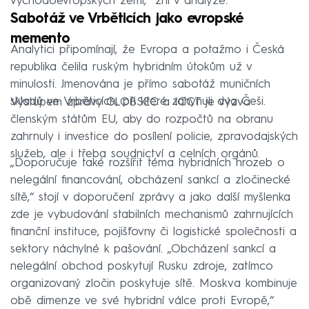
východoevropských zemí,“ zní v analýze.
Sabotáž ve Vrběticích jako evropské
memento
Analytici připomínají, že Evropa a potažmo i Česká
republika čelila ruským hybridním útokům už v
minulosti. Jmenována je přímo sabotáž muničních
skladů ve Vrběticích, při které zahynuli dva Češi.
Výstupem zprávy GLOBSEC a ICCT je výzva
členským státům EU, aby do rozpočtů na obranu
zahrnuly i investice do posílení policie, zpravodajských
služeb, ale i třeba soudnictví a celních orgánů.
„Doporučuje také rozšířit téma hybridních hrozeb o
nelegální financování, obcházení sankcí a zločinecké
sítě,“ stojí v doporučení zprávy a jako další myšlenka
zde je vybudování stabilních mechanismů zahrnujících
finanční instituce, pojišťovny či logistické společnosti a
sektory náchylné k pašování. „Obcházení sankcí a
nelegální obchod poskytují Rusku zdroje, zatímco
organizovaný zločin poskytuje sítě. Moskva kombinuje
obě dimenze ve své hybridní válce proti Evropě,“