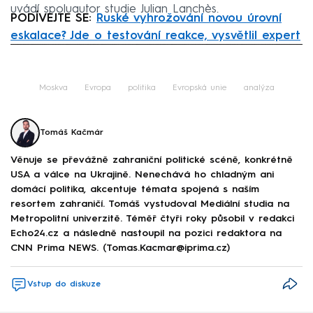
uvádí spoluautor studie Julian Lanchès.
PODÍVEJTE SE:
Ruské vyhrožování novou úrovní
eskalace? Jde o testování reakce, vysvětlil expert
Failed to fetch
Moskva
Evropa
politika
Evropská unie
analýza
Tomáš Kačmár
Věnuje se převážně zahraniční politické scéně, konkrétně
USA a válce na Ukrajině. Nenechává ho chladným ani
domácí politika, akcentuje témata spojená s naším
resortem zahraničí. Tomáš vystudoval Mediální studia na
Metropolitní univerzitě. Téměř čtyři roky působil v redakci
Echo24.cz a následně nastoupil na pozici redaktora na
CNN Prima NEWS. (Tomas.Kacmar@iprima.cz)
Vstup do diskuze