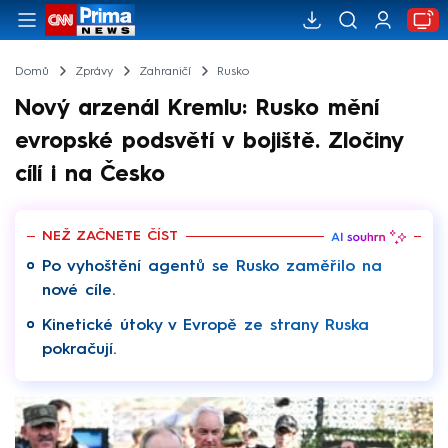
Domů
Zprávy
Zahraničí
Rusko
Nový arzenál Kremlu: Rusko mění
evropské podsvětí v bojiště. Zločiny
cílí i na Česko
NEŽ ZAČNETE ČÍST
Po vyhoštění agentů se Rusko zaměřilo na
nové cíle.
Kinetické útoky v Evropě ze strany Ruska
pokračují.