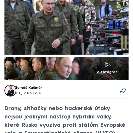
8 fotografií
Tomáš Kačmár
5. říj 2025, 08:07
Drony, stíhačky nebo hackerské útoky
nejsou jedinými nástroji hybridní války,
které Rusko využívá proti státům Evropské