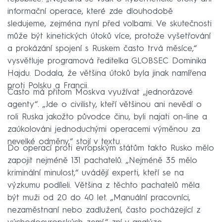
informační operace, které zde dlouhodobě
sledujeme, zejména nyní před volbami. Ve skutečnosti
může být kinetických útoků více, protože vyšetřování
a prokázání spojení s Ruskem často trvá měsíce,“
vysvětluje programová ředitelka GLOBSEC Dominika
Hajdu. Dodala, že většina útoků byla jinak namířena
proti Polsku a Francii.
Často má přitom Moskva využívat „jednorázové
agenty“. „Jde o civilisty, kteří většinou ani nevědí o
roli Ruska jakožto původce činu, byli najati on-line a
zaúkolováni jednoduchými operacemi výměnou za
nevelké odměny,“ stojí v textu.
Do operací proti evropským státům takto Rusko mělo
zapojit nejméně 131 pachatelů. „Nejméně 35 mělo
kriminální minulost,“ uvádějí experti, kteří se na
výzkumu podíleli. Většina z těchto pachatelů měla
být muži od 20 do 40 let. „Manuální pracovníci,
nezaměstnaní nebo zadlužení, často pocházející z