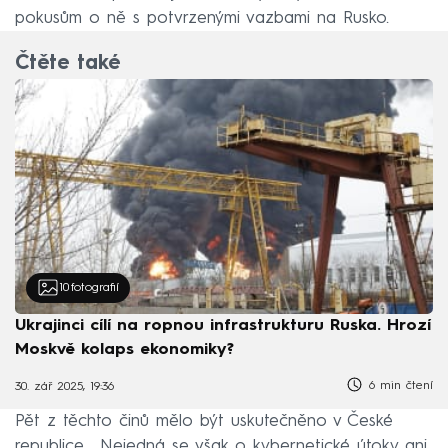
pokusům o ně s potvrzenými vazbami na Rusko.
Čtěte také
10
fotografií
Ukrajinci cílí na ropnou infrastrukturu Ruska. Hrozí
Moskvě kolaps ekonomiky?
6 min čtení
30. zář 2025, 19:36
Pět z těchto činů mělo být uskutečněno v České
republice. „Nejedná se však o kybernetické útoky ani