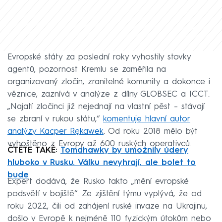
Evropské státy za poslední roky vyhostily stovky
agentů, pozornost Kremlu se zaměřila na
organizovaný zločin, zranitelné komunity a dokonce i
věznice, zaznívá v analýze z dílny GLOBSEC a ICCT.
„Najatí zločinci již nejednají na vlastní pěst – stávají
se zbraní v rukou státu,“
komentuje hlavní autor
analýzy Kacper Rękawek
. Od roku 2018 mělo být
vyhoštěno z Evropy až 600 ruských operativců.
ČTĚTE TAKÉ:
Tomahawky by umožnily údery
hluboko v Rusku. Válku nevyhrají, ale bolet to
bude
Expert dodává, že Rusko takto „mění evropské
podsvětí v bojiště“. Ze zjištění týmu vyplývá, že od
roku 2022, čili od zahájení ruské invaze na Ukrajinu,
došlo v Evropě k nejméně 110 fyzickým útokům nebo