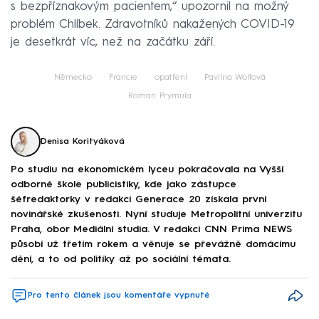
s bezpříznakovým pacientem,“ upozornil na možný
problém Chlíbek. Zdravotníků nakažených COVID-19
je desetkrát víc, než na začátku září.
Německo
Francie
opatření
Pavlína Wolfová
Roman Prymula
Denisa Korityáková
Po studiu na ekonomickém lyceu pokračovala na Vyšší
odborné škole publicistiky, kde jako zástupce
šéfredaktorky v redakci Generace 20 získala první
novinářské zkušenosti. Nyní studuje Metropolitní univerzitu
Praha, obor Mediální studia. V redakci CNN Prima NEWS
působí už třetím rokem a věnuje se převážně domácímu
dění, a to od politiky až po sociální témata.
Pro tento článek jsou komentáře vypnuté