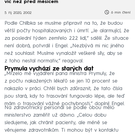
víc než před měsícem
6 min čtení
5. říj 2020, 20:02
Podle Chlíbka se musíme připravit na to, že budou
větší počty hospitalizovaných i úmrtí. „Je alarmující, že
za poslední týden zemřelo 222 lidí,“ sdělil. Že situace
není dobrá, potvrdil i Engel. „Nezbývá mi nic jiného
než souhlasit. Musíme vynaložit veškeré síly, aby se
z toho nestal normativ,“ reagoval.
Prymula vychází ze starých dat
„Mrzelo mě vyjádření pana ministra Prymuly, že
z počtu nakažených lékařů se jen 10 procent se
nakazilo v práci. Chtěl bych zdůraznit, že tato čísla
jsou stará, kdy to trasování fungovalo lépe, ale teď
mám o trasování vážné pochybnosti,“ doplnil Engel.
Na zdravotnický personál se podle obou mělo
ministerstvo zaměřit už dávno. „Celou dobu
sledujeme, jak chránit pacienty, ale méně se
věnujeme zdravotníkům. Ti mohou být v kontaktu