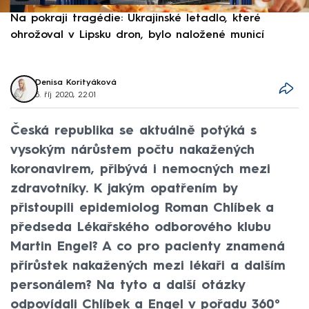
Na pokraji tragédie: Ukrajinské letadlo, které
P
ohrožoval v Lipsku dron, bylo naložené municí
e
Denisa Korityáková
5. říj 2020, 22:01
Česká republika se aktuálně potýká s
vysokým nárůstem počtu nakažených
koronavirem, přibývá i nemocných mezi
zdravotníky. K jakým opatřením by
přistoupili epidemiolog Roman Chlíbek a
předseda Lékařského odborového klubu
Martin Engel? A co pro pacienty znamená
přírůstek nakažených mezi lékaři a dalším
personálem? Na tyto a další otázky
odpovídali Chlíbek a Engel v pořadu 360°