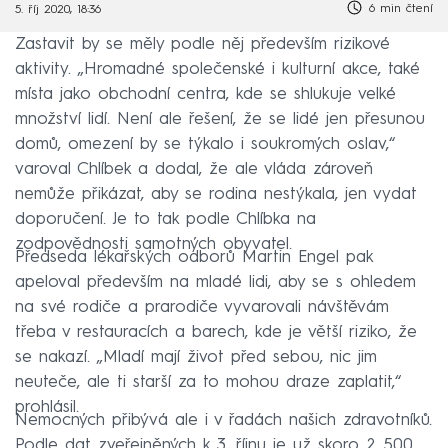
6 min čtení
5. říj 2020, 18:36
Zastavit by se měly podle něj především rizikové
aktivity. „Hromadné společenské i kulturní akce, také
místa jako obchodní centra, kde se shlukuje velké
množství lidí. Není ale řešení, že se lidé jen přesunou
domů, omezení by se týkalo i soukromých oslav,“
varoval Chlíbek a dodal, že ale vláda zároveň
nemůže přikázat, aby se rodina nestýkala, jen vydat
doporučení. Je to tak podle Chlíbka na
zodpovědnosti samotných obyvatel.
Předseda lékařských odborů Martin Engel pak
apeloval především na mladé lidi, aby se s ohledem
na své rodiče a prarodiče vyvarovali návštěvám
třeba v restauracích a barech, kde je větší riziko, že
se nakazí. „Mladí mají život před sebou, nic jim
neuteče, ale ti starší za to mohou draze zaplatit,“
prohlásil.
Nemocných přibývá ale i v řadách našich zdravotníků.
Podle dat zveřejněných k 3. říjnu je už skoro 2 500