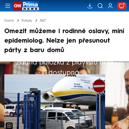
Domů
Pořady
360°
Omezit můžeme i rodinné oslavy, míní
epidemiolog. Nelze jen přesunout
párty z baru domů
Žádná položka z playlistu není
Výběr redakce
dostupná.