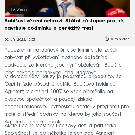
Video
Babišovi vězení nehrozí. Státní zástupce pro něj
navrhuje podmínku a peněžitý trest
6 min čtení
30. bře 2022, 12:33
Podezřením na daňový únik se kriminalisté začali
zabývat při vyšetřování možného dotačního
podvodu, ze kterého jsou nyní obžalováni Babiš a
jeho někdejší poradkyně Jana Nagyová.
V dotační větvi kauzy je podstatou případu to, že
Čapí hnízdo původně patřilo Babišovu holdingu
Agrofert, v prosinci 2007 se však přeměnilo na
akciovou společnost a později získalo
padesátimilionovou evropskou dotaci v programu pro
malé a střední podniky, na kterou by jako součást
Agrofertu nemělo nárok.
Akcie údajně vlastnily Babišovy děti a partnerka.
Společnost se po několika letech pod Agrofert