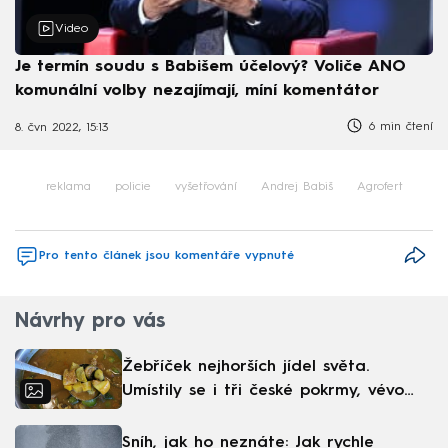
Video
Je termín soudu s Babišem účelový? Voliče ANO
komunální volby nezajímají, míní komentátor
6 min čtení
8. čvn 2022, 15:13
reklama
policie
vyšetřování
Andrej Babiš
Agrofert
Pro tento článek jsou komentáře vypnuté
Návrhy pro vás
Žebříček nejhorších jídel světa.
Umístily se i tři české pokrmy, vévodí
skandinávská kuchyně
Sníh, jak ho neznáte: Jak rychle