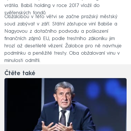
vrátila. Babiš holding v roce 2017 vložil do
svěřenských fondů.
Obžalobou v této větvi se začne pražský městský
soud zabývat v září. Státní zástupce viní Babiše a
Nagyovou z dotačního podvodu a poškození
finančních zájmů EU, podle trestního zákoníku jim
hrozí až desetileté vězení. Žalobce pro ně navrhuje
podmínku a peněžité tresty. Oba obžalovaní vinu v
minulosti odmítli.
Čtěte také