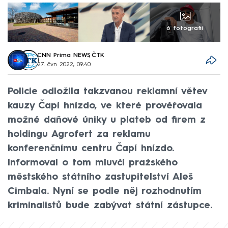
6 fotografií
CNN Prima NEWS
,
ČTK
27. čvn 2022, 09:40
Policie odložila takzvanou reklamní větev
kauzy Čapí hnízdo, ve které prověřovala
možné daňové úniky u plateb od firem z
holdingu Agrofert za reklamu
konferenčnímu centru Čapí hnízdo.
Informoval o tom mluvčí pražského
městského státního zastupitelství Aleš
Cimbala. Nyní se podle něj rozhodnutím
kriminalistů bude zabývat státní zástupce.