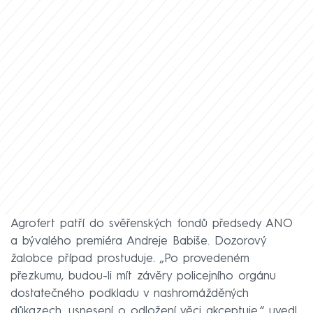
Agrofert patří do svěřenských fondů předsedy ANO
a bývalého premiéra Andreje Babiše. Dozorový
žalobce případ prostuduje. „Po provedeném
přezkumu, budou-li mít závěry policejního orgánu
dostatečného podkladu v nashromážděných
důkazech, usnesení o odložení věci akceptuje,“ uvedl