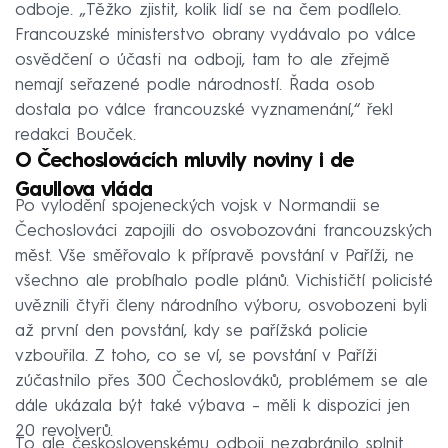
odboje. „Těžko zjistit, kolik lidí se na čem podílelo.
Francouzské ministerstvo obrany vydávalo po válce
osvědčení o účasti na odboji, tam to ale zřejmě
nemají seřazené podle národností. Řada osob
dostala po válce francouzské vyznamenání,“ řekl
redakci Bouček.
O Čechoslovácích mluvily noviny i de
Gaullova vláda
Po vylodění spojeneckých vojsk v Normandii se
Čechoslováci zapojili do osvobozováni francouzských
měst. Vše směřovalo k přípravě povstání v Paříži, ne
všechno ale probíhalo podle plánů. Vichističtí policisté
uvěznili čtyři členy národního výboru, osvobozeni byli
až první den povstání, kdy se pařížská policie
vzbouřila. Z toho, co se ví, se povstání v Paříži
zúčastnilo přes 300 Čechoslováků, problémem se ale
dále ukázala být také výbava – měli k dispozici jen
20 revolverů.
To ale československému odboji nezabránilo splnit