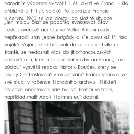
národním výborem vytvořit 1. čs. divizi ve Francii – šlo
přibližně o 11 tisíc vojáků. Po porážce Francie
v červnu 1940 se ale dostali do složité situace.
„Jen malou část se podařilo evakuovat. Stav
československé armády ve Velké Británii nikdy
nepřekročil stav jedné brigády o síle dvou až tří tisíc
vojáků. Vojáci, kteří bojovali do poslední chvíle na
frontě, se nedostali včas do jihofrancouzských
přístavů a ti, kteří měli sociální vazby na Francii, tam
zůstali,“ vysvětlil redakci historik Bouček, který se
osudy Čechoslováků v okupované Francii věnoval ve
své studii v ročence Národního archivu. „Někteří
levicově orientovaní lidé byli ve Francii vězněni,
například malíř Adolf Hofmeister,“ doplnil.