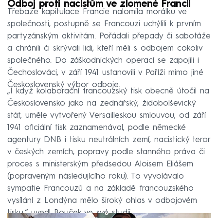
Odboj proti nacistům ve zlomené Francii
Třebaže kapitulace Francie nalomila morálku ve
společnosti, postupně se Francouzi uchýlili k prvním
partyzánským aktivitám. Pořádali přepady či sabotáže
a chránili či skrývali lidi, kteří měli s odbojem cokoliv
společného. Do záškodnických operací se zapojili i
Čechoslováci, v září 1941 ustanovili v Paříži mimo jiné
Československý výbor odboje.
„I když kolaborační francouzský tisk obecně útočil na
Československo jako na zednářský, židobolševický
stát, uměle vytvořený Versailleskou smlouvou, od září
1941 oficiální tisk zaznamenával, podle německé
agentury DNB i tisku neutrálních zemí, nacistický teror
v českých zemích, popravy podle stanného práva či
proces s ministerským předsedou Aloisem Eliášem
(popraveným následujícího roku). To vyvolávalo
sympatie Francouzů a na základě francouzského
vysílání z Londýna mělo široký ohlas v odbojovém
tisku,“ uvedl Bouček ve své studii.