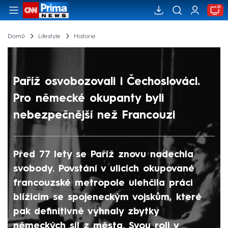
Domů
Lifestyle
Historie
Paříž osvobozovali i Čechoslováci.
Pro německé okupanty byli
nebezpečnější než Francouzi
Před 77 lety se Paříž znovu nadechla
svobody. Povstání v ulicích okupované
francouzské metropole ulehčila práci
blížícím se spojeneckým vojskům, které
pak definitivně vyhnaly zbytky
německých sil z města. Svou roli v