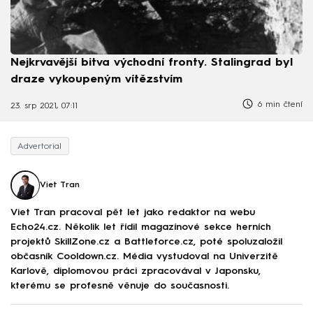
Nejkrvavější bitva východní fronty. Stalingrad byl
draze vykoupeným vítězstvím
6 min čtení
23. srp 2021, 07:11
Advertorial
Viet Tran
Viet Tran pracoval pět let jako redaktor na webu
Echo24.cz. Několik let řídil magazínové sekce herních
projektů SkillZone.cz a Battleforce.cz, poté spoluzaložil
občasník Cooldown.cz. Média vystudoval na Univerzitě
Karlově, diplomovou práci zpracovával v Japonsku,
kterému se profesně věnuje do současnosti.