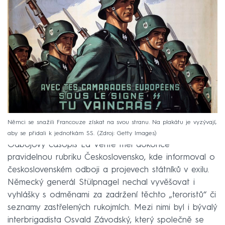
Němci se snažili Francouze získat na svou stranu. Na plakátu je vyzývají,
aby se přidali k jednotkám SS.
Zdroj: Getty Images
Odbojový časopis La Verité měl dokonce
pravidelnou rubriku Československo, kde informoval o
československém odboji a projevech státníků v exilu.
Německý generál Stülpnagel nechal vyvěšovat i
vyhlášky s odměnami za zadržení těchto „teroristů“ či
seznamy zastřelených rukojmích. Mezi nimi byl i bývalý
interbrigadista Osvald Závodský, který společně se