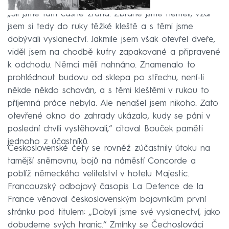
„Šli jsme tam časně zrána. Zbraně jsme neměli, vzal
jsem si tedy do ruky těžké kleště a s těmi jsme
dobývali vyslanectví. Jakmile jsem však otevřel dveře,
viděl jsem na chodbě kufry zapakované a připravené
k odchodu. Němci měli nahnáno. Znamenalo to
prohlédnout budovu od sklepa po střechu, není-li
někde někdo schován, a s těmi kleštěmi v rukou to
příjemná práce nebyla. Ale nenašel jsem nikoho. Zato
otevřené okno do zahrady ukázalo, kudy se páni v
poslední chvíli vystěhovali,“ citoval Bouček paměti
jednoho z účastníků.
Československé čety se rovněž zúčastnily útoku na
tamější sněmovnu, bojů na náměstí Concorde a
poblíž německého velitelství v hotelu Majestic.
Francouzský odbojový časopis La Defence de la
France věnoval československým bojovníkům první
stránku pod titulem: „Dobyli jsme své vyslanectví, jako
dobudeme svých hranic.“ Zmínky se Čechoslováci