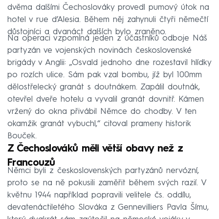
dvěma dalšími Čechoslováky provedl pumový útok na
hotel v rue d’Alesia. Během něj zahynuli čtyři němečtí
důstojníci a dvanáct dalších bylo zraněno.
Na operaci vzpomíná jeden z účastníků odboje Náš
partyzán ve vojenských novinách československé
brigády v Anglii: „Osvald jednoho dne rozestavil hlídky
po rozích ulice. Sám pak vzal bombu, jíž byl 100mm
dělostřelecký granát s doutnákem. Zapálil doutnák,
otevřel dveře hotelu a vyvalil granát dovnitř. Kámen
vržený do okna přivábil Němce do chodby. V ten
okamžik granát vybuchl,“ citoval prameny historik
Bouček.
Z Čechoslováků měli větší obavy než z
Francouzů
Němci byli z československých partyzánů nervózní,
proto se na ně pokusili zaměřit během svých razií. V
květnu 1944 například popravili velitele čs. oddílu,
devatenáctiletého Slováka z Gennevilliers Pavla Šímu,