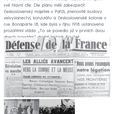
své hlavní cíle. Dle plánu měli zabezpečit
československý majetek v Paříži, jmenovitě budovy
velvyslanectví, konzulátu a československé kolonie v
rue Bonaparte 18, kde byla v říjnu 1918 ustanovena
prozatímní vláda. „To se povedlo již v prvních dvou
dnech povstání,“ dodal historik Bouček.