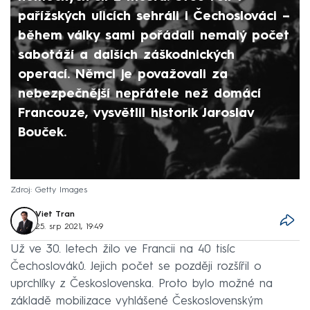
pařížských ulicích sehráli i Čechoslováci –
během války sami pořádali nemalý počet
sabotáží a dalších záškodnických
operací. Němci je považovali za
nebezpečnější nepřátele než domácí
Francouze, vysvětlil historik Jaroslav
Bouček.
Zdroj: Getty Images
Viet Tran
25. srp 2021, 19:49
Už ve 30. letech žilo ve Francii na 40 tisíc
Čechoslováků. Jejich počet se později rozšířil o
uprchlíky z Československa. Proto bylo možné na
základě mobilizace vyhlášené Československým