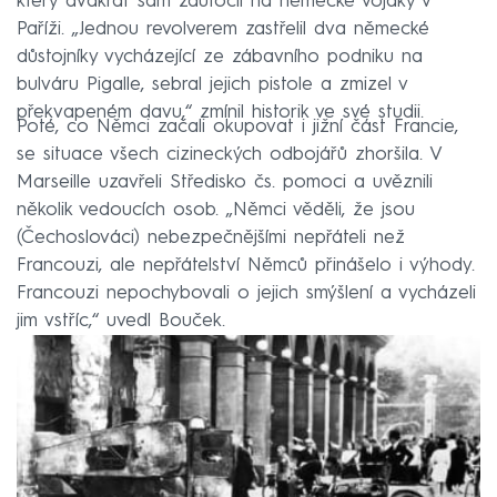
který dvakrát sám zaútočil na německé vojáky v
Paříži. „Jednou revolverem zastřelil dva německé
důstojníky vycházející ze zábavního podniku na
bulváru Pigalle, sebral jejich pistole a zmizel v
překvapeném davu,“ zmínil historik ve své studii.
Poté, co Němci začali okupovat i jižní část Francie,
se situace všech cizineckých odbojářů zhoršila. V
Marseille uzavřeli Středisko čs. pomoci a uvěznili
několik vedoucích osob. „Němci věděli, že jsou
(Čechoslováci) nebezpečnějšími nepřáteli než
Francouzi, ale nepřátelství Němců přinášelo i výhody.
Francouzi nepochybovali o jejich smýšlení a vycházeli
jim vstříc,“ uvedl Bouček.