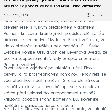
Putinův odjištěný granát. Jaderná katastrofa
hrozí v Záporoží každou vteřinu, říká aktivistka
6 min čtení
4. čvc 2024, 12:49
Orbánovu cestu do Moskvy, kde se maďarský
premiér sešel s ruským prezidentem Vladimirem
Putinem, kritizovali kromě jiných představitelé EU. Šéf
diplomacie sedmadvacítky Josep Borrell zdůraznil, že
jde o bilaterální návštěvu bez mandátu EU. Šéfka
Evropské komise Ursula von der Leyenová uvedla, že
politika „appeasementu“, tedy ústupků či usmíření,
Putina nezastaví.
První veřejné vyjádření po atentátu učinil Fico v
červnu, a to prostřednictvím nahrávky. Tehdy řekl, že
vůči útočníkovi necítí nenávist. Střelce ale zároveň
označil za aktivistu slovenské opozice, v proslovu
krátce před volbami do europarlamentu rovněž
kritizoval opoziční strany, poměry v EU, slovenské
nevládní organizace, herce a média.
Ve čtvrtek slovenská prokuratura oznámila, že atentát