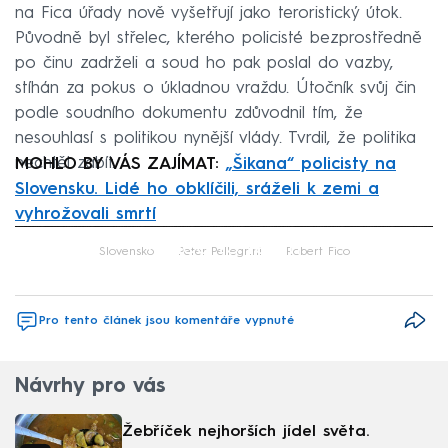
na Fica úřady nově vyšetřují jako teroristický útok.
Původně byl střelec, kterého policisté bezprostředně
po činu zadrželi a soud ho pak poslal do vazby,
stíhán za pokus o úkladnou vraždu. Útočník svůj čin
podle soudního dokumentu zdůvodnil tím, že
nesouhlasí s politikou nynější vlády. Tvrdil, že politika
nechtěl zabít.
MOHLO BY VÁS ZAJÍMAT:
„Šikana“ policisty na
Slovensku. Lidé ho obklíčili, sráželi k zemi a
vyhrožovali smrtí
Failed to fetch
Slovensko
Peter Pellegrini
Robert Fico
Pro tento článek jsou komentáře vypnuté
Návrhy pro vás
Žebříček nejhorších jídel světa.