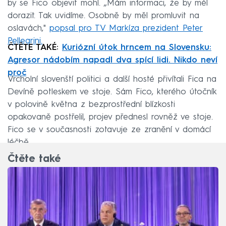
by se Fico objevit mohl. „Mám informaci, že by měl
dorazit. Tak uvidíme. Osobně by měl promluvit na
oslavách,"
popsal pro TV Markíza prezident Peter
Pellegrini.
ČTĚTE TAKÉ:
Kuriózní útok hrncem na Slovensku:
Agresor nádobím napadl dva spící lidi. Nikdo neví
proč
Vrcholní slovenští politici a další hosté přivítali Fica na
Devíně potleskem ve stoje. Sám Fico, kterého útočník
v polovině května z bezprostřední blízkosti
opakovaně postřelil, projev přednesl rovněž ve stoje.
Fico se v současnosti zotavuje ze zranění v domácí
léčbě.
Čtěte také