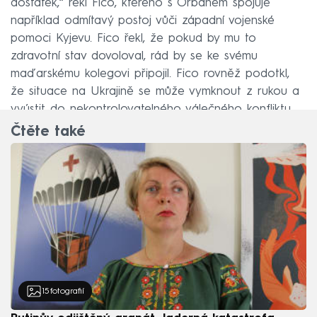
dostatek,“ řekl Fico, kterého s Orbánem spojuje
například odmítavý postoj vůči západní vojenské
pomoci Kyjevu. Fico řekl, že pokud by mu to
zdravotní stav dovoloval, rád by se ke svému
maďarskému kolegovi připojil. Fico rovněž podotkl,
že situace na Ukrajině se může vymknout z rukou a
vyústit do nekontrolovatelného válečného konfliktu.
Čtěte také
15
fotografií