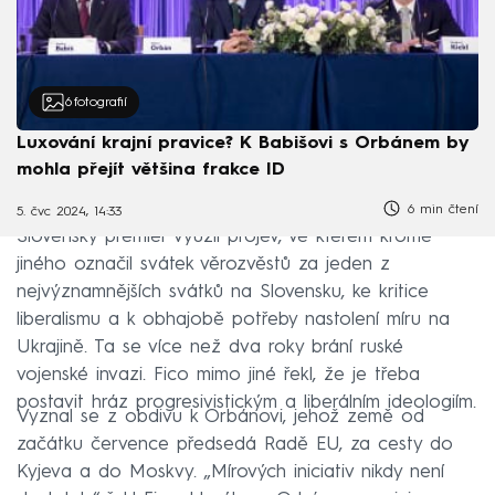
6
fotografií
Luxování krajní pravice? K Babišovi s Orbánem by
mohla přejít většina frakce ID
6 min čtení
5. čvc 2024, 14:33
Slovenský premiér využil projev, ve kterém kromě
jiného označil svátek věrozvěstů za jeden z
nejvýznamnějších svátků na Slovensku, ke kritice
liberalismu a k obhajobě potřeby nastolení míru na
Ukrajině. Ta se více než dva roky brání ruské
vojenské invazi. Fico mimo jiné řekl, že je třeba
postavit hráz progresivistickým a liberálním ideologiím.
Vyznal se z obdivu k Orbánovi, jehož země od
začátku července předsedá Radě EU, za cesty do
Kyjeva a do Moskvy. „Mírových iniciativ nikdy není