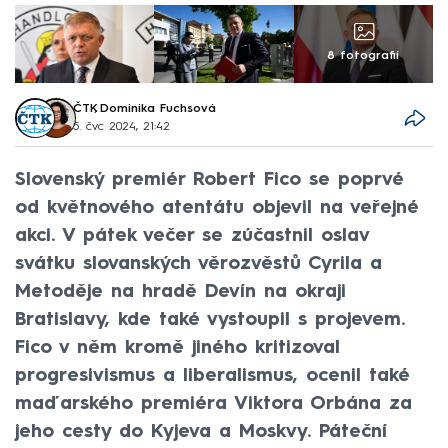
8 fotografií
ČTK
,
Dominika Fuchsová
5. čvc 2024, 21:42
Slovenský premiér Robert Fico se poprvé
od květnového atentátu objevil na veřejné
akci. V pátek večer se zúčastnil oslav
svátku slovanských věrozvěstů Cyrila a
Metoděje na hradě Devín na okraji
Bratislavy, kde také vystoupil s projevem.
Fico v něm kromě jiného kritizoval
progresivismus a liberalismus, ocenil také
maďarského premiéra Viktora Orbána za
jeho cesty do Kyjeva a Moskvy. Páteční