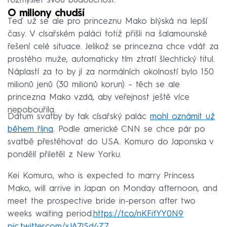
rozmyslet svou budoucnost.
O miliony chudší
Teď už se ale pro princeznu Mako blýská na lepší
časy. V císařském paláci totiž přišli na šalamounské
řešení celé situace. Jelikož se princezna chce vdát za
prostého muže, automaticky tím ztratí šlechtický titul.
Náplastí za to by jí za normálních okolností bylo 150
milionů jenů (30 milionů korun) – těch se ale
princezna Mako vzdá, aby veřejnost ještě více
nepobouřila.
Datum svatby by tak císařský palác
mohl oznámit už
během října
. Podle americké CNN se chce pár po
svatbě přestěhovat do USA. Komuro do Japonska v
pondělí přiletěl z New Yorku.
Kei Komuro, who is expected to marry Princess
Mako, will arrive in Japan on Monday afternoon, and
meet the prospective bride in-person after two
weeks waiting period.
https://t.co/nKFifYY0N9
pic.twitter.com/xJA7lSd4Z7