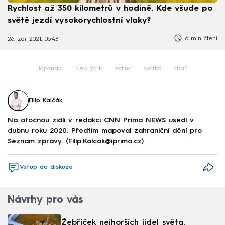
Rychlost až 350 kilometrů v hodině. Kde všude po
světě jezdí vysokorychlostní vlaky?
6 min čtení
26. zář 2021, 06:43
Japonsko
New York
rodina
svatba
císař
Filip Kalčák
Na otočnou židli v redakci CNN Prima NEWS usedl v
dubnu roku 2020. Předtím mapoval zahraniční dění pro
Seznam zprávy. (Filip.Kalcak@iprima.cz)
Vstup do diskuze
Návrhy pro vás
Žebříček nejhorších jídel světa.