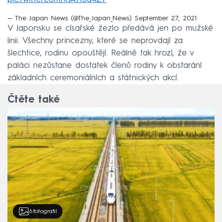
— The Japan News (@The_Japan_News)
September 27, 2021
V Japonsku se císařské žezlo předává jen po mužské
linii. Všechny princezny, které se neprovdají za
šlechtice, rodinu opouštějí. Reálně tak hrozí, že v
paláci nezůstane dostatek členů rodiny k obstarání
základních ceremoniálních a státnických akcí.
Čtěte také
6
fotografií