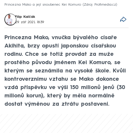
Princezna Mako a její snoubenec Kei Komuro
Zdroj: Profimedia.cz
Filip Kalčák
29. zář 2021, 18:39
Princezna Mako, vnučka bývalého císaře
Akihita, brzy opustí japonskou císařskou
rodinu. Chce se totiž provdat za muže
prostého původu jménem Kei Komuro, se
kterým se seznámila na vysoké škole. Kvůli
kontroverznímu vztahu se Mako dokonce
vzdá příspěvku ve výši 150 milionů jenů (30
milionů korun), který by měla normálně
dostat výměnou za ztrátu postavení.