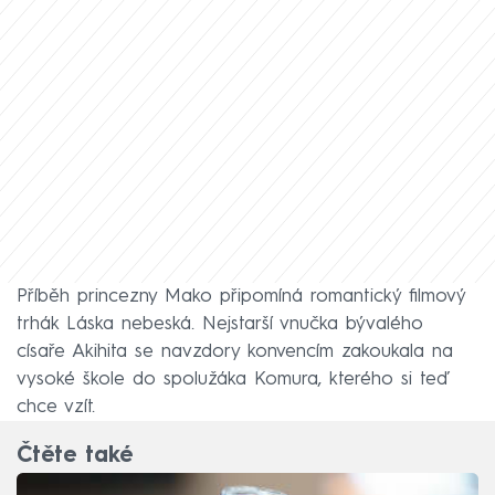
Příběh princezny Mako připomíná romantický filmový
trhák Láska nebeská. Nejstarší vnučka bývalého
císaře Akihita se navzdory konvencím zakoukala na
vysoké škole do spolužáka Komura, kterého si teď
chce vzít.
Čtěte také