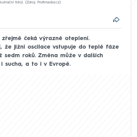
strační foto).
Zdroj: Profimedia.cz
 zřejmě čeká výrazné oteplení.
 že jižní oscilace vstupuje do teplé fáze
až sedm roků. Změna může v dalších
i sucha, a to i v Evropě.