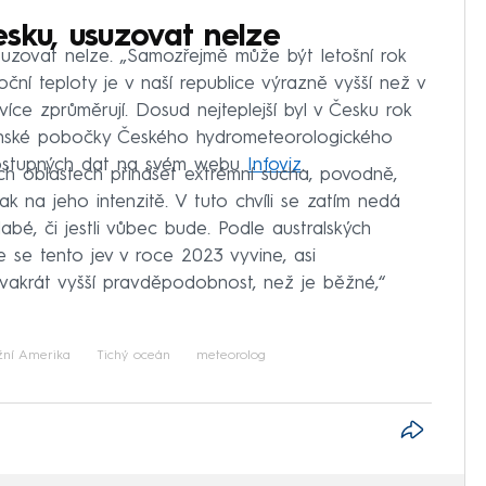
sku, usuzovat nelze
uzovat nelze. „Samozřejmě může být letošní rok
roční teploty je v naší republice výrazně vyšší než v
íce zprůměrují. Dosud nejteplejší byl v Česku rok
něnské pobočky Českého hydrometeorologického
dostupných dat na svém webu
Infoviz
.
h oblastech přinášet extrémní sucha, povodně,
ak na jeho intenzitě. V tuto chvíli se zatím nedá
slabé, či jestli vůbec bude. Podle australských
se tento jev v roce 2023 vyvine, asi
vakrát vyšší pravděpodobnost, než je běžné,“
ižní Amerika
Tichý oceán
meteorolog