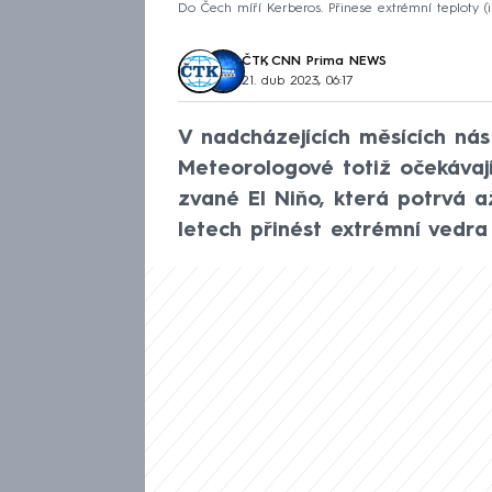
Do Čech míří Kerberos. Přinese extrémní teploty (ilu
ČTK
,
CNN Prima NEWS
21. dub 2023, 06:17
V nadcházejících měsících nás
Meteorologové totiž očekávají,
zvané El Niňo, která potrvá 
letech přinést extrémní vedra 