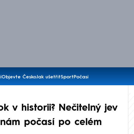
í
Objevte Česko
Jak ušetřit
Sport
Počasí
ok v historii? Nečitelný jev
ěnám počasí po celém