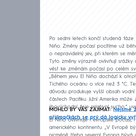
Po sedmi letech končí studená fáze L
Niňo. Změny počasí pocítíme už běh
o nepravidelný jev, při kterém se mě
Tyto změny výrazně ovlivňují srážky
vést ke změnám počasí po celém sv
„Během jevu El Niňo dochází k otepl
Fa
Tichého oceánu o více než 3 °C. Tep
důvodu produkuje vyšší obsah vodní
částech Pacifiku. Jižní Amerika může 
jihovýchodní Asie relativní sucho,“
MOHLO BY VÁS ZAJÍMAT:
Nejsme ž
přijímačkách se prý dá logicky vyř
El Niño ovlivňuje i evropské počasí,
amerického kontinentu. „V Evropě býv
nicméně třeba severní Evropa bývá ch