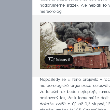
nadprůměrně srážek. Ale neplatí to vž
meteorolog.
4
fotografií
Naposledy se El Niňo projevilo v ro
meteorologické organizace celosvětově
že letošní rok bude nejteplejší, samo
nastavený tak, že k tomu může dojít.
dokáže zvýšit o 0,1 až 0,2 stupně,“ 