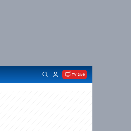
TV živě