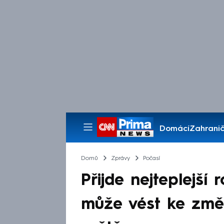
Domácí
Zahranič
Pořady
Domů
Zprávy
Počasí
Přijde nejteplejší r
může vést ke zm