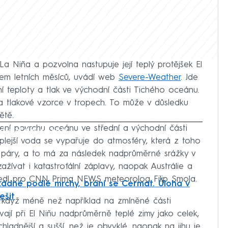
a Niña a pozvolna nastupuje její teplý protějšek El
em letních měsíců, uvádí web
Severe-Weather
. Jde
ní teploty a tlak ve východní části Tichého oceánu.
 a tlakové vzorce v tropech. To může v důsledku
ětě.
ení povrchu oceánu ve střední a východní části
iled to fetch
lejší voda se vypařuje do atmosféry, která z toho
 páry, a to má za následek nadprůměrné srážky v
zažívat i katastrofální záplavy, naopak Austrálie a
 uvedl pro CNN Prima NEWS meteorolog Filip Smola.
ádné podlé mrchy, brání se Cermat. Úloha v
ešit
 i když méně než například na zmíněné části
ají při El Niňu nadprůměrně teplé zimy jako celek,
ladnější a sušší, než je obvyklé, naopak na jihu je