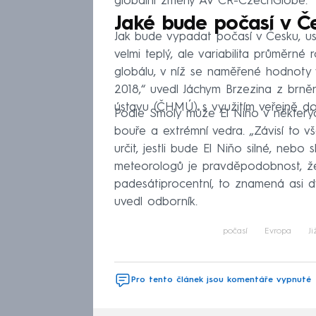
globální změny AV ČR-CzechGlobe.
Jaké bude počasí v Če
Jak bude vypadat počasí v Česku, us
velmi teplý, ale variabilita průměrné 
globálu, v níž se naměřené hodnoty v
2018,“ uvedl Jáchym Brzezina z br
ústavu (ČHMÚ) s využitím veřejně 
Podle Smoly může El Niňo v některýc
bouře a extrémní vedra. „Závisí to vš
určit, jestli bude El Niňo silné, nebo 
meteorologů je pravděpodobnost, že 
padesátiprocentní, to znamená asi d
uvedl odborník.
počasí
Evropa
J
Pro tento článek jsou komentáře vypnuté