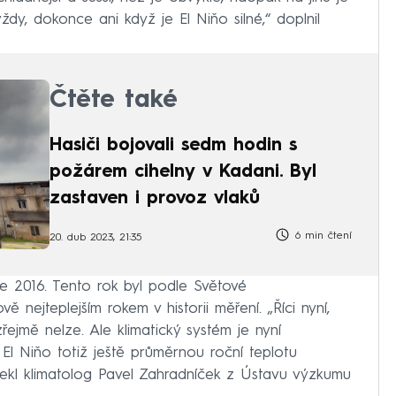
dy, dokonce ani když je El Niňo silné,“ doplnil
Čtěte také
Hasiči bojovali sedm hodin s
požárem cihelny v Kadani. Byl
zastaven i provoz vlaků
6 min čtení
20. dub 2023, 21:35
ce 2016. Tento rok byl podle Světové
 nejteplejším rokem v historii měření. „Říci nyní,
zřejmě nelze. Ale klimatický systém je nyní
 El Niňo totiž ještě průměrnou roční teplotu
řekl klimatolog Pavel Zahradníček z Ústavu výzkumu