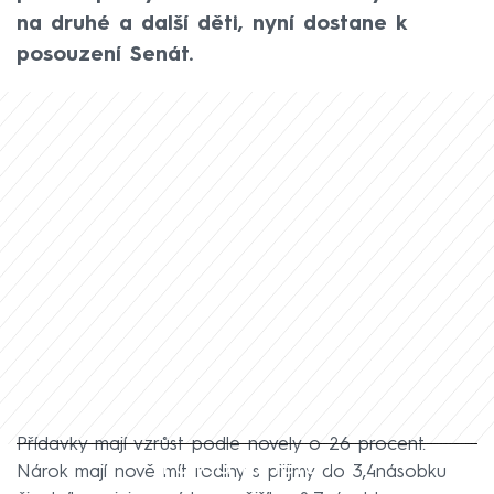
na druhé a další děti, nyní dostane k
posouzení Senát.
Přídavky mají vzrůst podle novely o 26 procent.
Failed to fetch
Nárok mají nově mít rodiny s příjmy do 3,4násobku