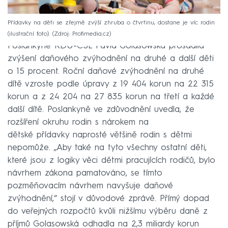
Přídavky na děti se zřejmě zvýší zhruba o čtvrtinu, dostane je víc rodin
(ilustrační foto)
Zdroj: Profimedia.cz
Poslankyně KDU-ČSL Pavla Golasowská prosadila
zvýšení daňového zvýhodnění na druhé a další děti
o 15 procent. Roční daňové zvýhodnění na druhé
dítě vzroste podle úpravy z 19 404 korun na 22 315
korun a z 24 204 na 27 835 korun na třetí a každé
další dítě. Poslankyně ve zdůvodnění uvedla, že
rozšíření okruhu rodin s nárokem na
dětské přídavky naprosté většině rodin s dětmi
nepomůže. „Aby také na tyto všechny ostatní děti,
které jsou z logiky věci dětmi pracujících rodičů, bylo
návrhem zákona pamatováno, se tímto
pozměňovacím návrhem navyšuje daňové
zvýhodnění,“ stojí v důvodové zprávě. Přímý dopad
do veřejných rozpočtů kvůli nižšímu výběru daně z
příjmů Golasowská odhadla na 2,3 miliardy korun