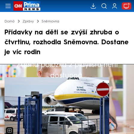
Domů
Zprávy
Sněmovna
Přídavky na děti se zvýší zhruba o
čtvrtinu, rozhodla Sněmovna. Dostane
je víc rodin
Žádná položka z playlistu není
Výběr redakce
dostupná.