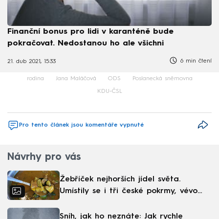
Finanční bonus pro lidi v karanténě bude
pokračovat. Nedostanou ho ale všichni
6 min čtení
21. dub 2021, 15:33
rodina
Jana Maláčová
ODS
Poslanecká sněmovna
KDU-ČSL
Pro tento článek jsou komentáře vypnuté
Návrhy pro vás
Žebříček nejhorších jídel světa.
Umístily se i tři české pokrmy, vévodí
skandinávská kuchyně
Sníh, jak ho neznáte: Jak rychle