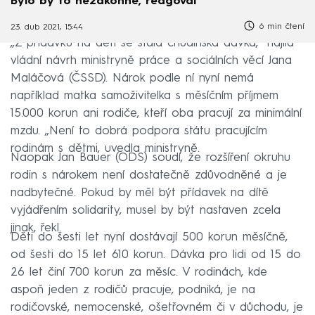
Bylo by to nezákonné, reagoval
6 min čtení
23. dub 2021, 15:44
„Z přídavků na děti se stala chudinská dávka,“ hájila
vládní návrh ministryně práce a sociálních věcí Jana
Maláčová (ČSSD). Nárok podle ní nyní nemá
například matka samoživitelka s měsíčním příjmem
15.000 korun ani rodiče, kteří oba pracují za minimální
mzdu. „Není to dobrá podpora státu pracujícím
rodinám s dětmi, uvedla ministryně.
Naopak Jan Bauer (ODS) soudí, že rozšíření okruhu
rodin s nárokem není dostatečně zdůvodněné a je
nadbytečné. Pokud by měl být přídavek na dítě
vyjádřením solidarity, musel by být nastaven zcela
jinak, řekl.
Děti do šesti let nyní dostávají 500 korun měsíčně,
od šesti do 15 let 610 korun. Dávka pro lidi od 15 do
26 let činí 700 korun za měsíc. V rodinách, kde
aspoň jeden z rodičů pracuje, podniká, je na
rodičovské, nemocenské, ošetřovném či v důchodu, je