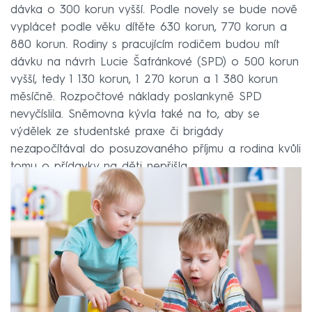
dávka o 300 korun vyšší. Podle novely se bude nově
vyplácet podle věku dítěte 630 korun, 770 korun a
880 korun. Rodiny s pracujícím rodičem budou mít
dávku na návrh Lucie Šafránkové (SPD) o 500 korun
vyšší, tedy 1 130 korun, 1 270 korun a 1 380 korun
měsíčně. Rozpočtové náklady poslankyně SPD
nevyčíslila. Sněmovna kývla také na to, aby se
výdělek ze studentské praxe či brigády
nezapočítával do posuzovaného příjmu a rodina kvůli
tomu o přídavky na děti nepřišla.