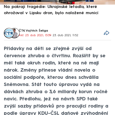
Na pokraji tragédie: Ukrajinské letadlo, které
P
ohrožoval v Lipsku dron, bylo naložené municí
e
ČTK
,
Vojtěch Šeliga
Akt. 23. dub 2021, 13:39
• 23. dub 2021, 11:52
Přídavky na děti se zřejmě zvýší od
července zhruba o čtvrtinu. Rozšířit by se
měl také okruh rodin, které na ně mají
nárok. Změny přinese vládní novela o
sociální podpoře, kterou dnes schválila
Sněmovna. Stát touto úpravou vydá na
dávkách zhruba o 3,6 miliardy korun ročně
navíc. Předlohu, jež na návrh SPD také
zvýší sazby přídavků pro pracující rodiny a
podle úpravy KDU-ČSL daňové zvýhodnění