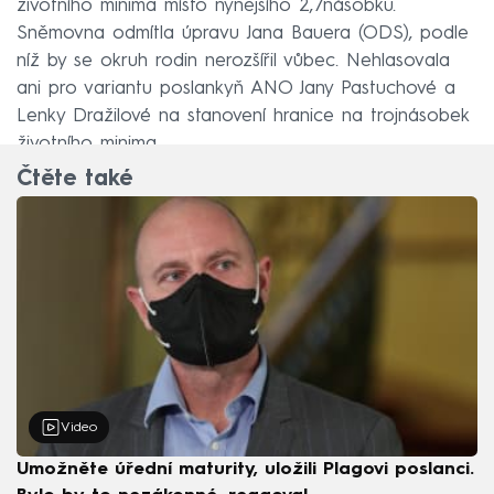
životního minima místo nynějšího 2,7násobku.
Sněmovna odmítla úpravu Jana Bauera (ODS), podle
níž by se okruh rodin nerozšířil vůbec. Nehlasovala
ani pro variantu poslankyň ANO Jany Pastuchové a
Lenky Dražilové na stanovení hranice na trojnásobek
životního minima.
Čtěte také
Video
Umožněte úřední maturity, uložili Plagovi poslanci.