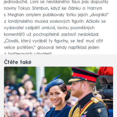
jednoduché. Loni se nevídaného faux pas dopustily
noviny Tokyo Shimbun, když ke článku o Harrym
s Meghan omylem publikovaly fotku jejich „dvojníků“
z londýnského muzea voskových figurín. Ačkoliv se
vydavatel vzápětí omluvil, lavinu posměšných
komentářů už pochopitelně zastavit nedokázal.
„Člověk, který vyráběl ty figuríny, se teď musí cítit
velice potěšen,“ glosoval tehdy například jeden
z twitterových uživatelů.
Čtěte také