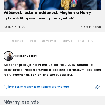
Vděčnost, láska a oddanost. Meghan a Harry
vytvořili Philipovi věnec plný symbolů
6 min čtení
20. dub 2021, 08:01
Japonsko
práce
zaměstnání
startup
princ Harry
Alexandr Božilov
Alexandr pracuje na Primě už od roku 2013. Během té
doby prošel redaktorskými a posléze editorskými pozicemi
jak v televizním, tak on-line zpravodajství.
Pro tento článek jsou komentáře vypnuté
Návrhy pro vás