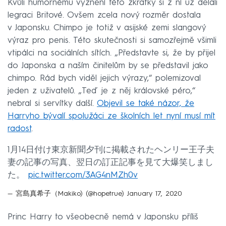
Kvůli humornému vyznění této zkratky si z ní už dělali
legraci Britové. Ovšem zcela nový rozměr dostala
v Japonsku. Chimpo je totiž v asijské zemi slangový
výraz pro penis. Této skutečnosti si samozřejmě všimli
vtipálci na sociálních sítích. „Představte si, že by přijel
do Japonska a naším činitelům by se představil jako
chimpo. Rád bych viděl jejich výrazy,“ polemizoval
jeden z uživatelů. „Teď je z něj královské péro,“
nebral si servítky další.
Objevil se také názor, že
Harryho bývalí spolužáci ze školních let nyní musí mít
radost
.
1月14日付け東京新聞夕刊に掲載されたヘンリー王子夫
妻の記事の写真、翌日の訂正記事を見て大爆笑しまし
た。
pic.twitter.com/3AG4nMZh0v
— 宮島真希子（Makiko) (@hopetrue)
January 17, 2020
Princ Harry to všeobecně nemá v Japonsku příliš