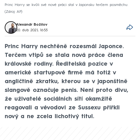
Princ Harry se kvůli své nové práci stal v Japonsku terčem posměchu.
Zdroj: AP
Alexandr Božilov
20. dub 2021, 16:53
Princ Harry nechtěně rozesmál Japonce.
Terčem vtipů se stala nová práce člena
královské rodiny. Ředitelská pozice v
americké startupové firmě má totiž v
angličtině zkratku, kterou se v japonštině
slangově označuje penis. Není proto divu,
že uživatelé sociálních sítí okamžitě
reagovali a vévodovi ze Sussexu přiřkli
nový a ne zcela lichotivý titul.