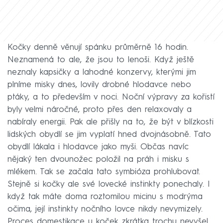
Kočky denně věnují spánku průměrně 16 hodin.
Neznamená to ale, že jsou to lenoši. Když ještě
neznaly kapsičky a lahodné konzervy, kterými jim
plníme misky dnes, lovily drobné hlodavce nebo
ptáky, a to především v noci. Noční výpravy za kořistí
byly velmi náročné, proto přes den relaxovaly a
nabíraly energii. Pak ale přišly na to, že být v blízkosti
lidských obydlí se jim vyplatí hned dvojnásobně. Tato
obydlí lákala i hlodavce jako myši. Občas navíc
nějaký ten dvounožec položil na práh i misku s
mlékem. Tak se začala tato symbióza prohlubovat.
Stejně si kočky ale své lovecké instinkty ponechaly. I
když tak máte doma roztomilou micinu s modrýma
očima, její instinkty nočního lovce nikdy nevymizely.
Proces domestikace u koček zkrátka trochu nevyšel.