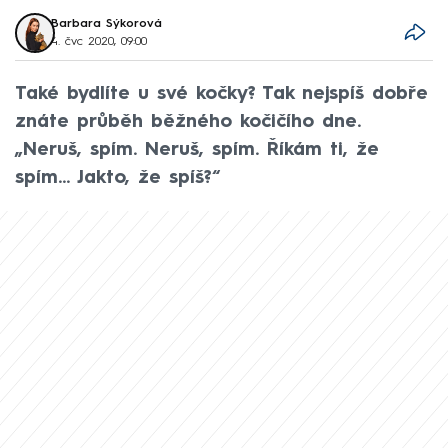
Barbara Sýkorová
4. čvc 2020, 09:00
Také bydlíte u své kočky? Tak nejspíš dobře
znáte průběh běžného kočičího dne.
„Neruš, spím. Neruš, spím. Říkám ti, že
spím... Jakto, že spíš?“