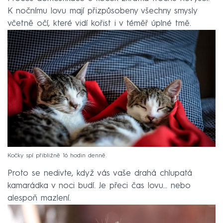
K nočnímu lovu mají přizpůsobeny všechny smysly
včetně očí, které vidí kořist i v téměř úplné tmě.
Kočky spí přibližně 16 hodin denně.
Proto se nedivte, když vás vaše drahá chlupatá
kamarádka v noci budí. Je přeci čas lovu... nebo
alespoň mazlení.