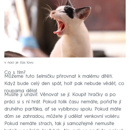
v noci je čas lovu.
Co s tím?
Můžeme tuto šelmičku přirovnat k malému dítěti.
Když bude celý den spát, holt pak nebude vědět, co
roupama dělat.
Musíte ji unavit. Věnovat se jí. Koupit hračky a po
práci si s ní hrát. Pokud tolik času nemáte, pořiďte jí
druhého parťáka, ať se vyblbnou spolu. Pokud máte
dům se zahradou, můžete jí udělat venkovní voliéru.
Pokud nemáte strach, tak ji samozřejmě nemusíte