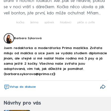
bránit v nočních toulkách. Ale…pak se nedivte, pokud
se v noci vrátí s dárečkem. Kočka něco ulovila a jak
velí bonton, jste první, kdo může ochutnat. Mňam…
kočka
šelma
spánek
hlodavci
péče o zvíře
Barbara Sýkorová
Jsem redaktorka a moderátorka Prima mazlíčka. Zvířata
miluju od malička a sice jsem se vydala studiem diplomacie
jinam, ale stejně si mě našla! Naše rodina má 3 psy a já
sama ještě 2 kočky. Všechna naše zvířata jsou
adoptovaná, vím tak, jak důležité je pomáhat.
(barbara.sykorova@iprima.cz))
Vstup do diskuze
Návrhy pro vás