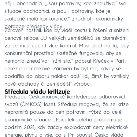
něj i obchodníci. „Jsou potraviny, kde zneužívají své
situace obchodníci, a jsou i potraviny, kde je
skutečně malá konkurence,“ zhodnotil ekonomický
poradce předsedy vlády.
Zároveň nastínil, kde by viděl cestu k řešení a snížení
cenové relace. „U velkých zemědělců se domnívám,
že se musí udělat více kontrol. Musí dbát na to, aby
konkurenční prostředí skutečně fungovalo, aby se
nemohla zneužívat tržní síla,“ popsal Křeček v Partii
Terezie Tománkové. Zároveň by byl rád, kdyby se
podařilo do oboru nalákat další lidi, čímž by vznikaly
nové obchody či zemědělští výrobci.
Středula vládu kritizuje
Předseda Českomoravské konfederace odborových
svazů (ČMKOS) Josef Středula reagoval, že se krize
nepromítá pouze do cen potravin, nýbrž do celé
ekonomické situace. „Počátek celého problému je
podzim 2021, kdy začaly explodovat ceny elektrické
energie, plynu a vše, co s tím souvisí. Česká vláda