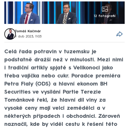
12 fotografií
Tomáš Kačmár
9. dub 2023, 11:03
Celá řada potravin v tuzemsku je
podstatně dražší než v minulosti. Mezi nimi
i tradiční artikly spjaté s Velikonoci jako
třeba vajíčka nebo cukr. Poradce premiéra
Petra Fialy (ODS) a hlavní ekonom BH
Securities ve vysílání Partie Terezie
Tománkové řekl, že hlavní díl viny za
vysoké ceny mají velcí zemědělci a v
některých případech i obchodníci. Zároveň
naznačil, kde by viděl cestu k řešení této