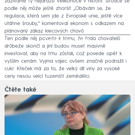
zažíváme ty nejdražší Velikonoce v historii. Situace se
podle něj může ještě zhoršit. „Obávám se, že
regulace, která sem jde z Evropské unie, ještě více
utáhne šrouby,“ komentoval ekonom s odkazem na
plánovaný zákaz klecových chovů.
Ten podle něj povede k tomu, že řada chovatelů
Failed to fetch
drůbeže skončí a jiní budou muset masivně
investovat, aby na trhu zůstali, což povede opět k
vyšším cenám. Vyjma vajec ovšem značně podražil i
cukr. Křeček má za to, že velký díl viny za vysoké
ceny nesou velcí tuzemští zemědělci.
Čtěte také