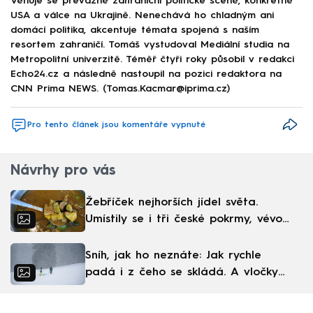
Věnuje se převážně zahraniční politické scéně, konkrétně
USA a válce na Ukrajině. Nenechává ho chladným ani
domácí politika, akcentuje témata spojená s naším
resortem zahraničí. Tomáš vystudoval Mediální studia na
Metropolitní univerzitě. Téměř čtyři roky působil v redakci
Echo24.cz a následně nastoupil na pozici redaktora na
CNN Prima NEWS. (Tomas.Kacmar@iprima.cz)
Pro tento článek jsou komentáře vypnuté
Návrhy pro vás
Žebříček nejhorších jídel světa.
Umístily se i tři české pokrmy, vévodí
skandinávská kuchyně
Sníh, jak ho neznáte: Jak rychle
padá i z čeho se skládá. A vločky
nejsou bílé