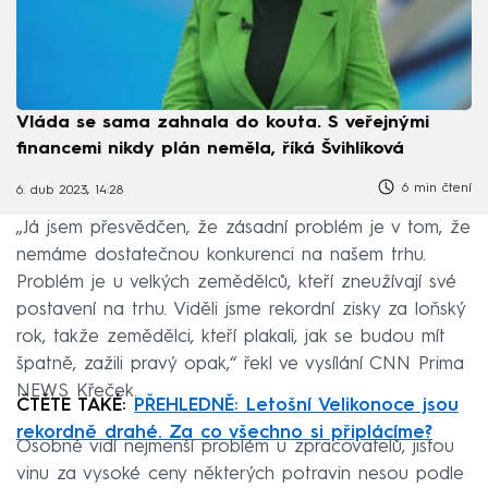
Vláda se sama zahnala do kouta. S veřejnými
financemi nikdy plán neměla, říká Švihlíková
6 min čtení
6. dub 2023, 14:28
„Já jsem přesvědčen, že zásadní problém je v tom, že
nemáme dostatečnou konkurenci na našem trhu.
Problém je u velkých zemědělců, kteří zneužívají své
postavení na trhu. Viděli jsme rekordní zisky za loňský
rok, takže zemědělci, kteří plakali, jak se budou mít
špatně, zažili pravý opak,“ řekl ve vysílání CNN Prima
NEWS Křeček.
ČTĚTE TAKÉ:
PŘEHLEDNĚ: Letošní Velikonoce jsou
rekordně drahé. Za co všechno si připlácíme?
Osobně vidí nejmenší problém u zpracovatelů, jistou
vinu za vysoké ceny některých potravin nesou podle