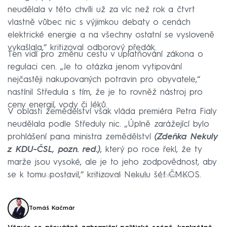
neudělala v této chvíli už za víc než rok a čtvrt
vlastně vůbec nic s výjimkou debaty o cenách
elektrické energie a na všechny ostatní se vysloveně
vykašlala,“ kritizoval odborový předák.
Ten vidí pro změnu cestu v uplatňování zákona o
regulaci cen. „Je to otázka jenom vytipování
nejčastěji nakupovaných potravin pro obyvatele,“
nastínil Středula s tím, že je to rovněž nástroj pro
ceny energií, vody či léků.
V oblasti zemědělství však vláda premiéra Petra Fialy
neudělala podle Středuly nic. „Úplně zarážející bylo
prohlášení pana ministra zemědělství
(Zdeňka Nekuly
z KDU-ČSL, pozn. red.)
, který po roce řekl, že ty
marže jsou vysoké, ale je to jeho zodpovědnost, aby
se k tomu postavil,“ kritizoval Nekulu šéf ČMKOS.
krize
jídlo
Velikonoce
vejce
potraviny
Tomáš Kačmár