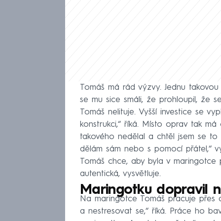
Tomáš má rád výzvy. Jednu takovou si
se mu sice smáli, že prohloupil, že 
Tomáš nelituje. Vyšší investice se vyp
konstrukci,“ říká. Místo oprav tak má
takového nedělal a chtěl jsem se to 
dělám sám nebo s pomocí přátel,“ vysv
Tomáš chce, aby byla v maringotce 
autentická, vysvětluje.
Maringotku dopravil n
Na maringotce Tomáš pracuje přes d
a nestresovat se,“ říká. Práce ho bav