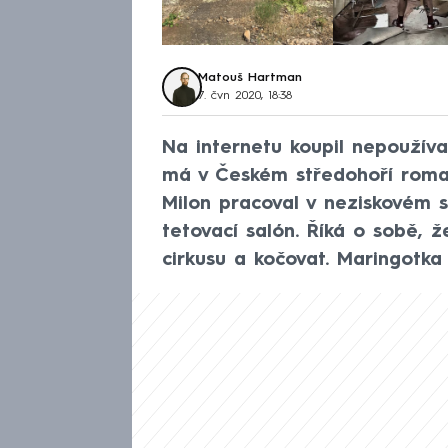
Matouš Hartman
7. čvn 2020, 18:38
Na internetu koupil nepoužív
má v Českém středohoří roma
Milon pracoval v neziskovém 
tetovací salón. Říká o sobě, 
cirkusu a kočovat. Maringotka