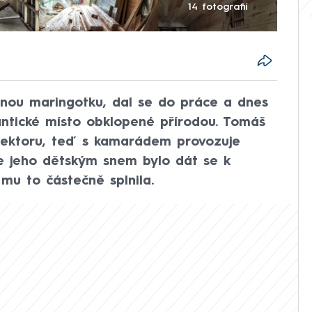
14 fotografií
anou maringotku, dal se do práce a dnes
ntické místo obklopené přírodou. Tomáš
sektoru, teď s kamarádem provozuje
že jeho dětským snem bylo dát se k
 mu to částečně splnila.