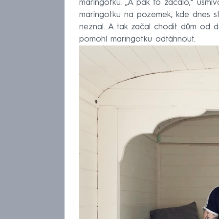
maringotku. „A pak to začalo,“ usmí
maringotku na pozemek, kde dnes sto
neznal. A tak začal chodit dům od 
pomohl maringotku odtáhnout.