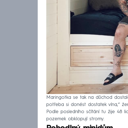
Maringotka se tak na důchod dostala
potřeba si donést dostatek vína,“ ž
Podle posledního sčítání tu žije 48 l
pozemek obklopují stromy.