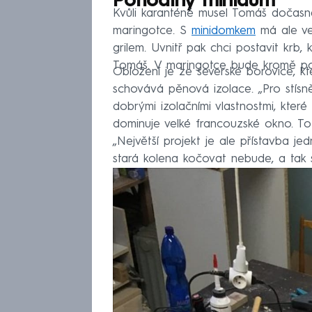
Pohodlný minidům
Kvůli karanténě musel Tomáš dočasně 
maringotce. S
minidomkem
má ale ve
grilem. Uvnitř pak chci postavit krb,
Tomáš. V maringotce bude kromě pos
Obložení je ze severské borovice, k
schovává pěnová izolace. „Pro stísn
dobrými izolačními vlastnostmi, které
dominuje velké francouzské okno. T
„Největší projekt je ale přístavba je
stará kolena kočovat nebude, a tak