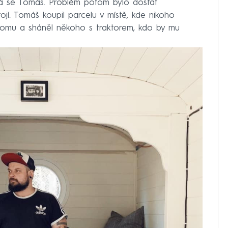
vá se Tomáš. Problém potom bylo dostat
jí. Tomáš koupil parcelu v místě, kde nikoho
domu a sháněl někoho s traktorem, kdo by mu