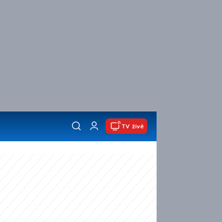
TV živě