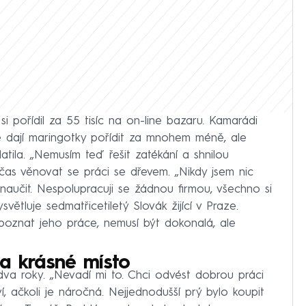
 pořídil za 55 tisíc na on-line bazaru. Kamarádi
se dají maringotky pořídit za mnohem méně, ale
latila. „Nemusím teď řešit zatékání a shnilou
 čas věnovat se práci se dřevem. „Nikdy jsem nic
naučit. Nespolupracuji se žádnou firmou, všechno si
ětluje sedmatřicetiletý Slovák žijící v Praze.
poznat jeho práce, nemusí být dokonalá, ale
a krásné místo
va roky. „Nevadí mi to. Chci odvést dobrou práci
í, ačkoli je náročná. Nejjednodušší prý bylo koupit