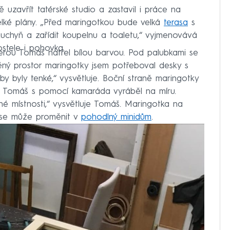
uzavřít tatérské studio a zastavil i práce na
lké plány. „Před maringotkou bude velká
terasa
s
 kuchyň a zařídit koupelnu a toaletu,“ vyjmenovává
tele i pohovka.
terou Tomáš natřel bílou barvou. Pod palubkami se
ěný prostor maringotky jsem potřeboval desky s
 by byly tenké,“ vysvětluje. Boční straně maringotky
o Tomáš s pomocí kamaráda vyráběl na míru.
dné místnosti,“ vysvětluje Tomáš. Maringotka na
 se může proměnit v
pohodlný minidům
.