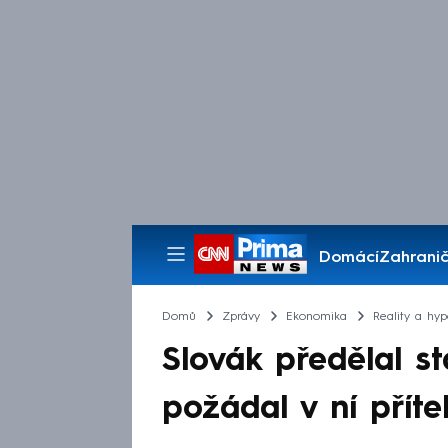
Domácí
Zahranič
Pořady
Domů
Zprávy
Ekonomika
Reality a hyp
Slovák předělal s
požádal v ní příte