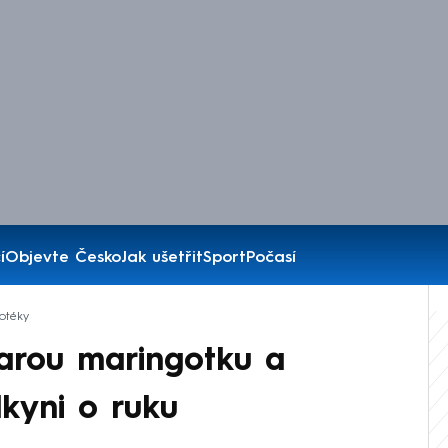
í
Objevte Česko
Jak ušetřit
Sport
Počasí
otéky
tarou maringotku a
lkyni o ruku