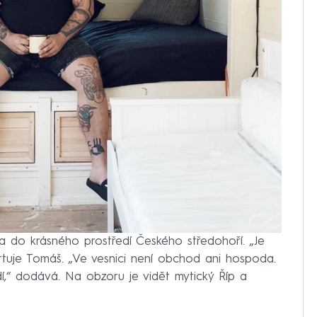
 do krásného prostředí Českého středohoří. „Je
ertuje Tomáš. „Ve vesnici není obchod ani hospoda.
idí,“ dodává. Na obzoru je vidět mytický Říp a