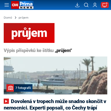
Domů
průjem
průjem
Výpis příspěvků ke štítku
„průjem“
7 fotografií
Dovolená v tropech může snadno skončit v
nemocnici. Experti popsali, co Čechy trápí