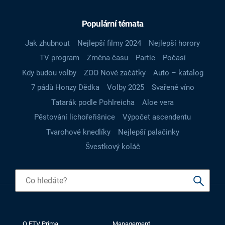
Populární témata
Jak zhubnout
Nejlepší filmy 2024
Nejlepší horory
TV program
Změna času
Partie
Počasí
Kdy budou volby
ZOO Nové začátky
Auto – katalog
7 pádů Honzy Dědka
Volby 2025
Svařené víno
Tatarák podle Pohlreicha
Aloe vera
Pěstování lichořeřišnice
Výpočet ascendentu
Tvarohové knedlíky
Nejlepší palačinky
Švestkový koláč
O FTV Prima
Management