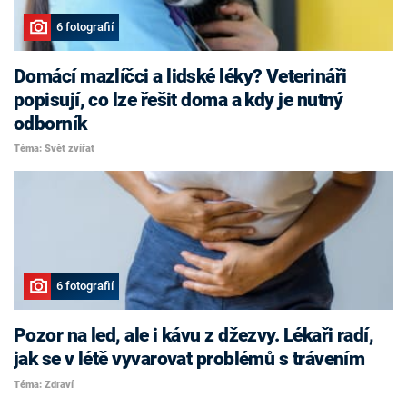
6 fotografií
Domácí mazlíčci a lidské léky? Veterináři
popisují, co lze řešit doma a kdy je nutný
odborník
Téma: Svět zvířat
6 fotografií
Pozor na led, ale i kávu z džezvy. Lékaři radí,
jak se v létě vyvarovat problémů s trávením
Téma: Zdraví