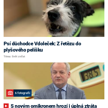
Psí důchodce Vdoleček: Z řetězu do
plyšového pelíšku
Téma: Svět zvířat
6 fotografií
S novým omikronem hrozí i úplná ztráta