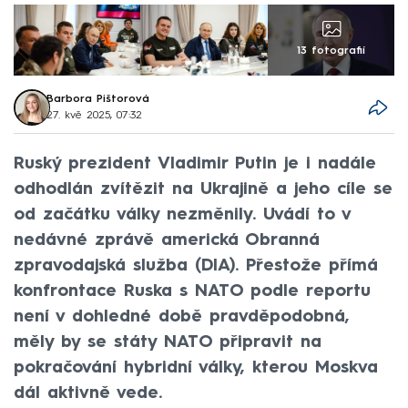
13 fotografií
Barbora Pištorová
27. kvě 2025, 07:32
Ruský prezident Vladimir Putin je i nadále
odhodlán zvítězit na Ukrajině a jeho cíle se
od začátku války nezměnily. Uvádí to v
nedávné zprávě americká Obranná
zpravodajská služba (DIA). Přestože přímá
konfrontace Ruska s NATO podle reportu
není v dohledné době pravděpodobná,
měly by se státy NATO připravit na
pokračování hybridní války, kterou Moskva
dál aktivně vede.