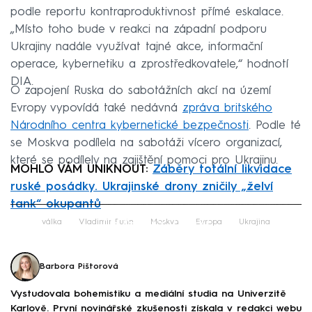
podle reportu kontraproduktivnost přímé eskalace.
„Místo toho bude v reakci na západní podporu
Ukrajiny nadále využívat tajné akce, informační
operace, kybernetiku a zprostředkovatele,“ hodnotí
DIA.
O zapojení Ruska do sabotážních akcí na území
Evropy vypovídá také nedávná
zpráva britského
Národního centra kybernetické bezpečnosti
. Podle té
se Moskva podílela na sabotáži vícero organizací,
které se podílely na zajištění pomoci pro Ukrajinu.
MOHLO VÁM UNIKNOUT:
Záběry totální likvidace
ruské posádky. Ukrajinské drony zničily „želví
tank“ okupantů
Failed to fetch
válka
Vladimir Putin
Moskva
Evropa
Ukrajina
Barbora Pištorová
Vystudovala bohemistiku a mediální studia na Univerzitě
Karlově. První novinářské zkušenosti získala v redakci webu