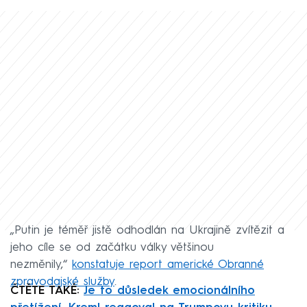
„Putin je téměř jistě odhodlán na Ukrajině zvítězit a
jeho cíle se od začátku války většinou
nezměnily,“
konstatuje report americké Obranné
zpravodajské služby
.
ČTĚTE TAKÉ:
Je to důsledek emocionálního