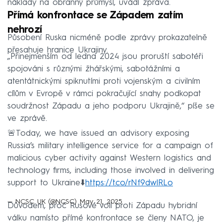
náklady na obranný průmysl, uvádí zpráva.
Přímá konfrontace se Západem zatím
nehrozí
Působení Ruska nicméně podle zprávy prokazatelně
přesahuje hranice Ukrajiny.
„Přinejmenším od ledna 2024 jsou proruští sabotéři
spojováni s různými žhářskými, sabotážními a
atentátnickými spiknutími proti vojenským a civilním
cílům v Evropě v rámci pokračující snahy podkopat
soudržnost Západu a jeho podporu Ukrajině,“ píše se
ve zprávě.
🚨Today, we have issued an advisory exposing
Russia’s military intelligence service for a campaign of
malicious cyber activity against Western logistics and
technology firms, including those involved in delivering
support to Ukraine⬇️
https://t.co/rNf9dwlRLo
— NCSC UK (@NCSC)
May 21, 2025
Důvodem, proč Rusové volí proti Západu hybridní
válku namísto přímé konfrontace se členy NATO, je