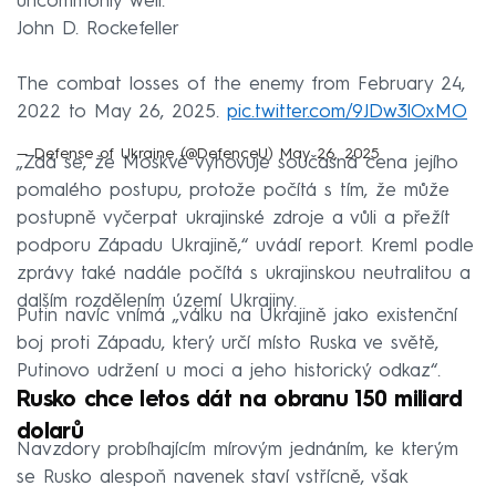
uncommonly well."
John D. Rockefeller
The combat losses of the enemy from February 24,
2022 to May 26, 2025.
pic.twitter.com/9JDw3lOxMO
— Defense of Ukraine (@DefenceU)
May 26, 2025
„Zdá se, že Moskvě vyhovuje současná cena jejího
pomalého postupu, protože počítá s tím, že může
postupně vyčerpat ukrajinské zdroje a vůli a přežít
podporu Západu Ukrajině,“ uvádí report. Kreml podle
zprávy také nadále počítá s ukrajinskou neutralitou a
dalším rozdělením území Ukrajiny.
Putin navíc vnímá „válku na Ukrajině jako existenční
boj proti Západu, který určí místo Ruska ve světě,
Putinovo udržení u moci a jeho historický odkaz“.
Rusko chce letos dát na obranu 150 miliard
dolarů
Navzdory probíhajícím mírovým jednáním, ke kterým
se Rusko alespoň navenek staví vstřícně, však