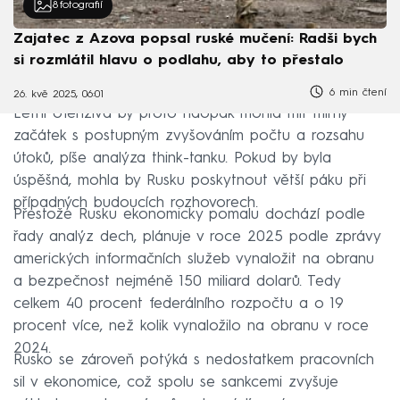
8
fotografií
Zajatec z Azova popsal ruské mučení: Radši bych
si rozmlátil hlavu o podlahu, aby to přestalo
6 min čtení
26. kvě 2025, 06:01
Letní ofenziva by proto naopak mohla mít mírný
začátek s postupným zvyšováním počtu a rozsahu
útoků, píše analýza think-tanku. Pokud by byla
úspěšná, mohla by Rusku poskytnout větší páku při
případných budoucích rozhovorech.
Přestože Rusku ekonomicky pomalu dochází podle
řady analýz dech, plánuje v roce 2025 podle zprávy
amerických informačních služeb vynaložit na obranu
a bezpečnost nejméně 150 miliard dolarů. Tedy
celkem 40 procent federálního rozpočtu a o 19
procent více, než kolik vynaložilo na obranu v roce
2024.
Rusko se zároveň potýká s nedostatkem pracovních
sil v ekonomice, což spolu se sankcemi zvyšuje