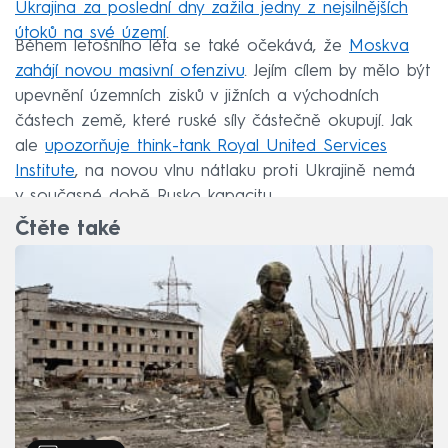
Ukrajina za poslední dny zažila jedny z nejsilnějších
útoků na své území
.
Během letošního léta se také očekává, že
Moskva
zahájí novou masivní ofenzivu
. Jejím cílem by mělo být
upevnění územních zisků v jižních a východních
částech země, které ruské síly částečně okupují. Jak
ale
upozorňuje think-tank Royal United Services
Institute
, na novou vlnu nátlaku proti Ukrajině nemá
v současné době Rusko kapacitu.
Čtěte také