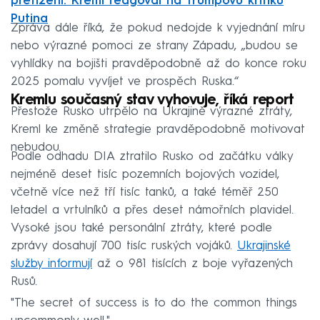
přetížení. Kreml reagoval na Trumpovu kritiku
Putina
Zpráva dále říká, že pokud nedojde k vyjednání míru
nebo výrazné pomoci ze strany Západu, „budou se
vyhlídky na bojišti pravděpodobně až do konce roku
2025 pomalu vyvíjet ve prospěch Ruska.“
Kremlu současný stav vyhovuje, říká report
Přestože Rusko utrpělo na Ukrajině výrazné ztráty,
Kreml ke změně strategie pravděpodobně motivovat
nebudou.
Podle odhadu DIA ztratilo Rusko od začátku války
nejméně deset tisíc pozemních bojových vozidel,
včetně více než tří tisíc tanků, a také téměř 250
letadel a vrtulníků a přes deset námořních plavidel.
Vysoké jsou také personální ztráty, které podle
zprávy dosahují 700 tisíc ruských vojáků.
Ukrajinské
služby informují
až o 981 tisících z boje vyřazených
Rusů.
"The secret of success is to do the common things