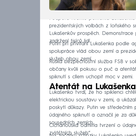
Podpora Kremlu pomohla Lukašenkov
prezidentských volbách z loňského s
Lukašenkův prospěch. Demonstrace po
zadržení tisíců lidí.
Putin při přivítání Lukašenka podle a
spolupráce vlád obou zemí a preziden
služeb obou zemí.
Ruská bezpečnostní služba FSB v so
občany kvůli pokusu o puč a atentát 
spiknutí s cílem uchopit moc v zemi.
Atentát na Lukašenka
Lukašenko tvrdí, že ho spiklenci chtě
elektrickou soustavu v zemi, a ukáza
poskytl důkazy. Putin ve středečním
údajného spiknutí a označil je za d
sousedních zemích.
Cichanouská odmítla tvrzení o údajn
zvláštních služeb“.
Na začátku schůzky Lukašenko uvedl,