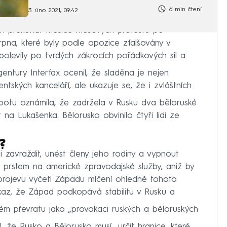
6 min čtení
3. úno 2021, 09:42
i překonat měsíce masových protestů po
rpna, které byly podle opozice zfalšovány v
levily po tvrdých zákrocích pořádkových sil a
gentury Interfax ocenil, že sladěna je nejen
tských kanceláří, ale ukazuje se, že i zvláštních
botu oznámila, že zadržela v Rusku dva běloruské
na Lukašenka. Bělorusko obvinilo čtyři lidi ze
?
li zavraždit, unést členy jeho rodiny a vypnout
l prstem na americké zpravodajské služby, aniž by
 projevu vyčetl Západu mlčení ohledně tohoto
ůkaz, že Západ podkopává stabilitu v Rusku a
ém převratu jako „provokaci ruských a běloruských
 že Rusko a Bělorusko musí „určit hranice, které