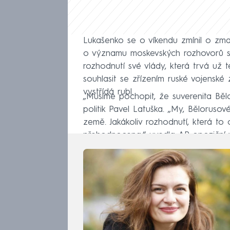
Lukašenko se o víkendu zmínil o zm
o významu moskevských rozhovorů sl
rozhodnutí své vlády, která trvá už 
souhlasit se zřízením ruské vojensk
vystřídá rubl.
„Musíme pochopit, že suverenita Bělo
politik Pavel Latuška. „My, Bělorusov
země. Jakákoliv rozhodnutí, která t
přehodnocena,“ uvedla AP opoziční 