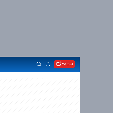
TV živě