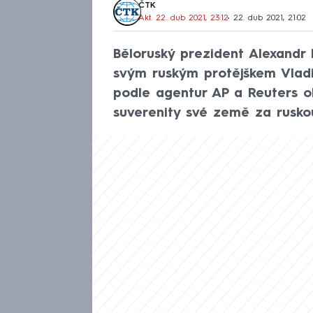
ČTK
Akt. 22. dub 2021, 23:12
• 22. dub 2021, 21:02
Běloruský prezident Alexandr 
svým ruským protějškem Vladi
podle agentur AP a Reuters o
suverenity své země za rusko