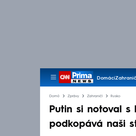
Domácí
Zahranič
Pořady
Domů
Zprávy
Zahraničí
Rusko
Putin si notoval 
podkopává naši sta