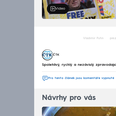
Video
Vladimir Putin
prez
ČTK
Spolehlivý, rychlý a nezávislý zpravodajs
Pro tento článek jsou komentáře vypnuté
Návrhy pro vás