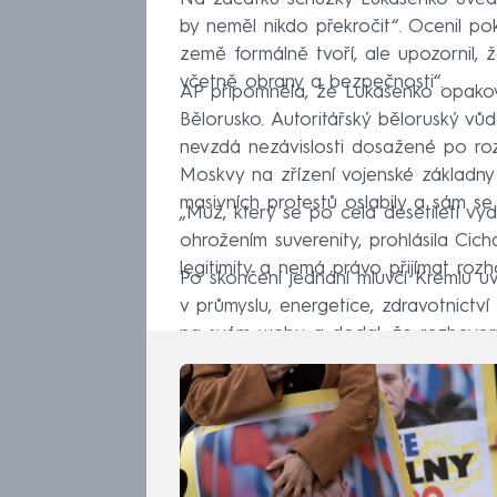
by neměl nikdo překročit“. Ocenil p
země formálně tvoří, ale upozornil, 
včetně obrany a bezpečnosti“.
AP připomněla, že Lukašenko opako
Bělorusko. Autoritářský běloruský vůdc
nevzdá nezávislosti dosažené po ro
Moskvy na zřízení vojenské základny
masivních protestů oslabily a sám se 
„Muž, který se po celá desetiletí vyd
ohrožením suverenity, prohlásila Cic
legitimity a nemá právo přijímat ro
Po skončení jednání mluvčí Kremlu uv
v průmyslu, energetice, zdravotnictví
na svém webu a dodal, že rozhovory 