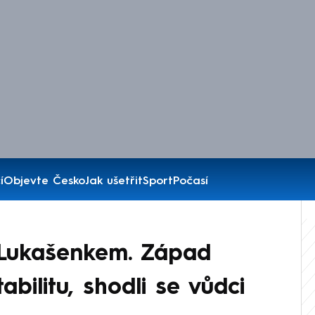
í
Objevte Česko
Jak ušetřit
Sport
Počasí
s Lukašenkem. Západ
bilitu, shodli se vůdci