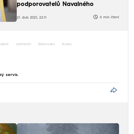
podporovatelů Navalného
6 min čtení
21. dub 2021, 22:11
ident
zahraničí
Bělorusko
Rusko
ký servis.