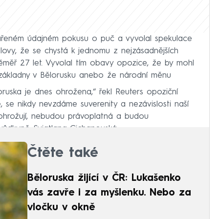
ařeném údajném pokusu o puč a vyvolal spekulace
ovy, že se chystá k jednomu z nejzásadnějších
téměř 27 let. Vyvolal tím obavy opozice, že by mohl
é základny v Bělorusku anebo že národní měnu
ruska je dnes ohrožena,“ řekl Reuters opoziční
é, se nikdy nevzdáme suverenity a nezávislosti naší
o ohrožují, nebudou právoplatná a budou
vůdkyně Svjatlana Cichanouská.
Čtěte také
Běloruska žijící v ČR: Lukašenko
vás zavře i za myšlenku. Nebo za
vločku v okně