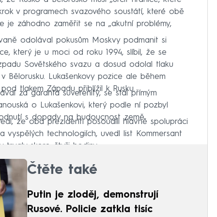
okrok v programech svazového soustátí, které obě
že je záhodno zaměřit se na „akutní problémy,
vaně odolával pokusům Moskvy podmanit si
e, který je u moci od roku 1994, slíbil, že se
zpadu Sovětského svazu a dosud odolal tlaku
 v Bělorusku. Lukašenkovy pozice ale během
pod tlakem Západu přiblížil k Rusku.
ával za garanta suverenity, se stal přímým
hanouská o Lukašenkovi, který podle ní pozbyl
zhodnutí s dopady na budoucnost země.
edl, že oba prezidenti posoudili hlavně spolupráci
 a vyspělých technologiích, uvedl list Kommersant
trvaly skoro čtyři hodiny.
Čtěte také
Putin je zloděj, demonstrují
Rusové. Policie zatkla tisíc