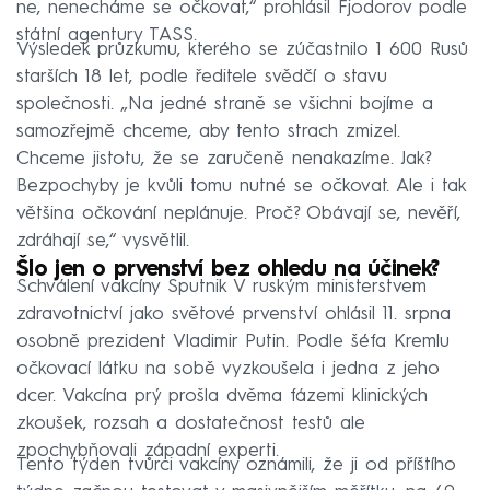
ne, nenecháme se očkovat,“ prohlásil Fjodorov podle
státní agentury TASS.
Výsledek průzkumu, kterého se zúčastnilo 1 600 Rusů
starších 18 let, podle ředitele svědčí o stavu
společnosti. „Na jedné straně se všichni bojíme a
samozřejmě chceme, aby tento strach zmizel.
Chceme jistotu, že se zaručeně nenakazíme. Jak?
Bezpochyby je kvůli tomu nutné se očkovat. Ale i tak
většina očkování neplánuje. Proč? Obávají se, nevěří,
zdráhají se,“ vysvětlil.
Šlo jen o prvenství bez ohledu na účinek?
Schválení vakcíny Sputnik V ruským ministerstvem
zdravotnictví jako světové prvenství ohlásil 11. srpna
osobně prezident Vladimir Putin. Podle šéfa Kremlu
očkovací látku na sobě vyzkoušela i jedna z jeho
dcer. Vakcína prý prošla dvěma fázemi klinických
zkoušek, rozsah a dostatečnost testů ale
zpochybňovali západní experti.
Tento týden tvůrci vakcíny oznámili, že ji od příštího