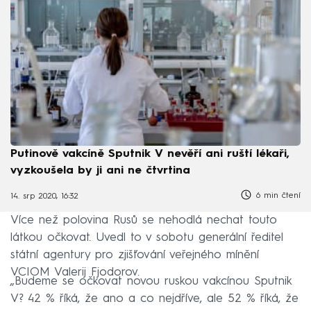
Putinově vakcíně Sputnik V nevěří ani ruští lékaři,
vyzkoušela by ji ani ne čtvrtina
6 min čtení
14. srp 2020, 16:32
Více než polovina Rusů se nehodlá nechat touto
látkou očkovat. Uvedl to v sobotu generální ředitel
státní agentury pro zjišťování veřejného mínění
VCIOM Valerij Fjodorov.
„Budeme se očkovat novou ruskou vakcínou Sputnik
V? 42 % říká, že ano a co nejdříve, ale 52 % říká, že