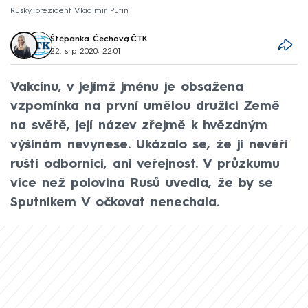
Ruský prezident Vladimir Putin
Štěpánka Čechová
,
ČTK
22. srp 2020, 22:01
Vakcínu, v jejímž jménu je obsažena
vzpomínka na první umělou družici Země
na světě, její název zřejmě k hvězdným
výšinám nevynese. Ukázalo se, že jí nevěří
ruští odborníci, ani veřejnost. V průzkumu
více než polovina Rusů uvedla, že by se
Sputnikem V očkovat nenechala.