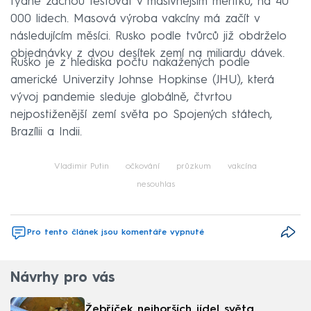
týdne začnou testovat v masivnějším měřítku, na 40
000 lidech. Masová výroba vakcíny má začít v
následujícím měsíci. Rusko podle tvůrců již obdrželo
objednávky z dvou desítek zemí na miliardu dávek.
Rusko je z hlediska počtu nakažených podle
americké Univerzity Johnse Hopkinse (JHU), která
vývoj pandemie sleduje globálně, čtvrtou
nejpostiženější zemí světa po Spojených státech,
Brazílii a Indii.
Vladimir Putin
očkování
průzkum
vakcína
nesouhlas
Pro tento článek jsou komentáře vypnuté
Návrhy pro vás
Žebříček nejhorších jídel světa.