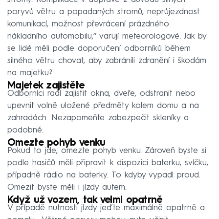
poryvů větru a popadaných stromů, neprůjezdnost
komunikací, možnost převrácení prázdného
nákladního automobilu,“ varují meteorologové. Jak by
se lidé měli podle doporučení odborníků během
silného větru chovat, aby zabránili zdranění i škodám
na majetku?
Majetek zajistěte
Odborníci radí zajistit okna, dveře, odstranit nebo
upevnit volně uložené předměty kolem domu a na
zahradách. Nezapomeňte zabezpečit skleníky a
podobně.
Omezte pohyb venku
Pokud to jde, omezte pohyb venku. Zároveň byste si
podle hasičů měli připravit k dispozici baterku, svíčku,
případně rádio na baterky. To kdyby vypadl proud.
Omezit byste měli i jízdy autem.
Když už vozem, tak velmi opatrně
V případě nutnosti jízdy jeďte maximálně opatrně a