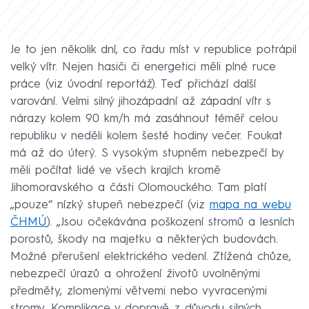
Je to jen několik dní, co řadu míst v republice potrápil
velký vítr. Nejen hasiči či energetici měli plné ruce
práce (viz úvodní reportáž). Teď přichází další
varování. Velmi silný jihozápadní až západní vítr s
nárazy kolem 90 km/h má zasáhnout téměř celou
republiku v neděli kolem šesté hodiny večer. Foukat
má až do úterý. S vysokým stupněm nebezpečí by
měli počítat lidé ve všech krajích kromě
Jihomoravského a části Olomouckého. Tam platí
„pouze“ nízký stupeň nebezpečí (viz
mapa na webu
ČHMÚ
). „Jsou očekávána poškození stromů a lesních
porostů, škody na majetku a některých budovách.
Možné přerušení elektrického vedení. Ztížená chůze,
nebezpečí úrazů a ohrožení životů uvolněnými
předměty, zlomenými větvemi nebo vyvracenými
stromy. Komplikace v dopravě z důvodu silných