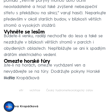
pomalu. „Větrné poryvy mohou auto učinit
neovladatelné a hrozí také zvýšené nebezpeční
střetu s překážkou na silnici,“ varují hasiči. Neparkujte
především v okolí starších budov, v blízkosti větších
stromů a vysokých stožárů.
Vyhněte se lesům
Budete-li venku, raději nechoďte do lesa a také se
nezdržujte v blízkosti větších stromů v parcích i
obydlených oblastech. Nepřibližujte se ani k spadlým
drátům elektrického vedení.
Omezte horské túry
Jste-li na horách, omezte vycházení ven a
nevydávejte se na túry. Dodržujte pokyny Horské
služby.
Ivana Kropáčková
vítr
vichřice
Český hydrometeorologický ústav
Iva Kropáčková