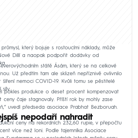
 průmysl, který bojuje s rostoucími náklady, může
Nové Dillí a naopak podpořit dodávky od
ka.
severovýchodním státě Ásám, který se na celkové
inou. Už předtím tam ale sklizeň nepříznivě ovlivnilo
šíření nemoci COVID-19. Kvůli tomu se pěstitelé
síly.
ěl pokles produkce o deset procent kompenzovat
 ceny čaje stagnovaly. Příští rok by mohly zase
izeň,“ uvedl předseda asociace Prabhat Bezboruah.
jspíš nepodaří nahradit
í aukční ceny na rekordních 232,60 rupie, v přepočtu
cent více než loni. Podle tajemníka Asociace