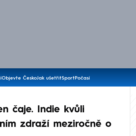
í
Objevte Česko
Jak ušetřit
Sport
Počasí
n čaje. Indie kvůli
ním zdraží meziročně o