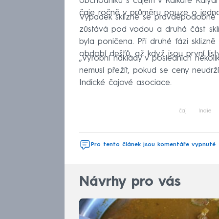
obchodníků s čajem v Kalkatě Kalya
čaje ročně v průměru pouze o jedno
Výpadek sklizně se pravděpodobně n
zůstává pod vodou a druhá část skliz
byla poničena. Při druhé fázi sklizně 
období dešťů, až když jsou první list
„Výrobní náklady v posledních někol
nemusí přežít, pokud se ceny neudrží 
Indické čajové asociace.
čaj
Indie
Pro tento článek jsou komentáře vypnuté
Návrhy pro vás