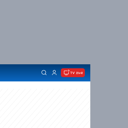
TV živě