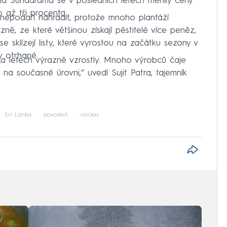
na Sundarama se v posledních letech měnily ceny
 až tři procenta.
epodaří nahradit, protože mnoho plantáží
ně, ze které většinou získají pěstitelé více peněz,
se sklízejí listy, které vyrostou na začátku sezony v
y otrhané.
ika letech výrazně vzrostly. Mnoho výrobců čaje
na současné úrovni,“ uvedl Sujit Patra, tajemník
Srí Lanka
povodeň
výroba