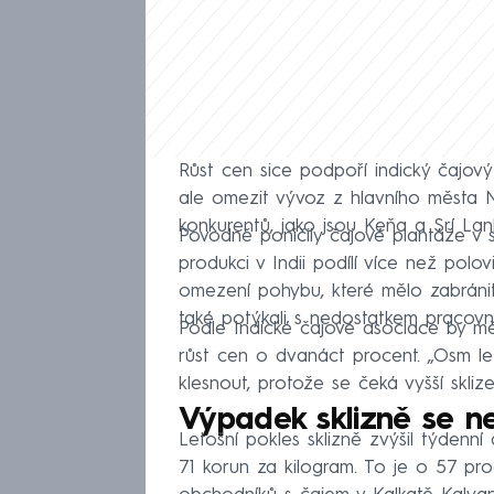
Růst cen sice podpoří indický čajový
ale omezit vývoz z hlavního města 
konkurentů, jako jsou Keňa a Srí Lan
Povodně poničily čajové plantáže v 
produkci v Indii podílí více než polov
omezení pohybu, které mělo zabránit 
také potýkali s nedostatkem pracovní 
Podle Indické čajové asociace by m
růst cen o dvanáct procent. „Osm let
klesnout, protože se čeká vyšší skl
Výpadek sklizně se ne
Letošní pokles sklizně zvýšil týdenn
71 korun za kilogram. To je o 57 pro