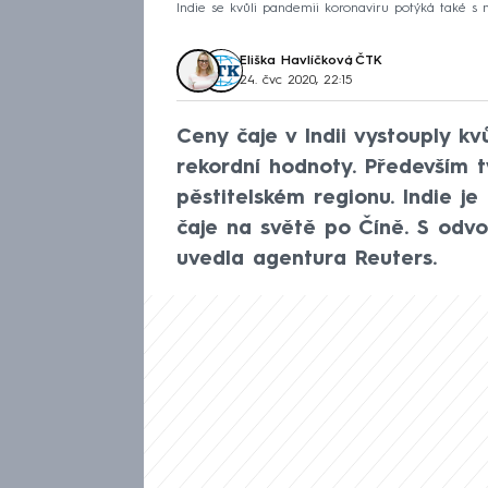
Indie se kvůli pandemii koronaviru potýká také s
Eliška Havlíčková
,
ČTK
24. čvc 2020, 22:15
Ceny čaje v Indii vystouply k
rekordní hodnoty. Především t
pěstitelském regionu. Indie 
čaje na světě po Číně. S odv
uvedla agentura Reuters.