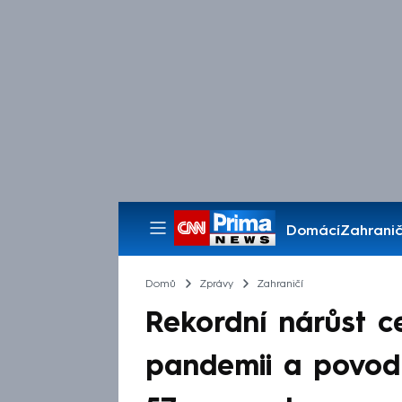
Domácí
Zahranič
Pořady
Domů
Zprávy
Zahraničí
Rekordní nárůst ce
pandemii a povod