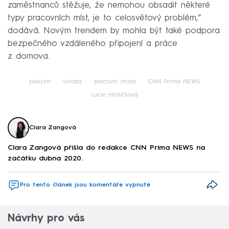
zaměstnanců stěžuje, že nemohou obsadit některé
typy pracovních míst, je to celosvětový problém,“
dodává. Novým trendem by mohla být také podpora
bezpečného vzdáleného připojení a práce
z domova.
podzim
výroba
pracovní místa
CNN Prima NEWS
Lucie Hrdličková
Clara Zangová
Clara Zangová přišla do redakce CNN Prima NEWS na
začátku dubna 2020.
Pro tento článek jsou komentáře vypnuté
Návrhy pro vás