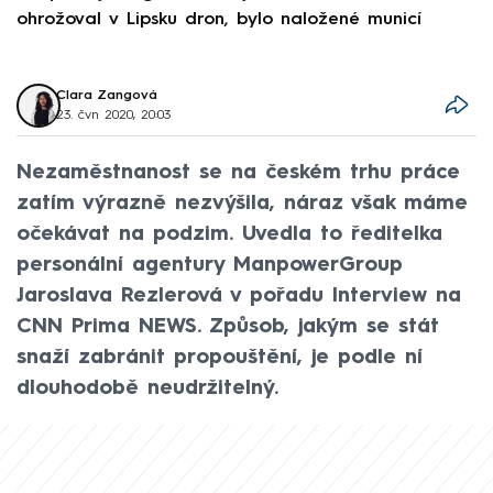
ohrožoval v Lipsku dron, bylo naložené municí
e
Clara Zangová
23. čvn 2020, 20:03
Nezaměstnanost se na českém trhu práce
zatím výrazně nezvýšila, náraz však máme
očekávat na podzim. Uvedla to ředitelka
personální agentury ManpowerGroup
Jaroslava Rezlerová v pořadu Interview na
CNN Prima NEWS. Způsob, jakým se stát
snaží zabránit propouštění, je podle ní
dlouhodobě neudržitelný.