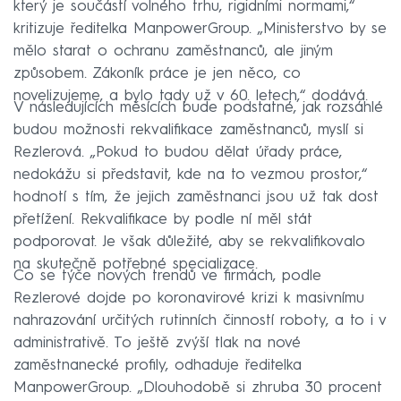
který je součástí volného trhu, rigidními normami,“
kritizuje ředitelka ManpowerGroup. „Ministerstvo by se
mělo starat o ochranu zaměstnanců, ale jiným
způsobem. Zákoník práce je jen něco, co
novelizujeme, a bylo tady už v 60. letech,“ dodává.
V následujících měsících bude podstatné, jak rozsáhlé
budou možnosti rekvalifikace zaměstnanců, myslí si
Rezlerová. „Pokud to budou dělat úřady práce,
nedokážu si představit, kde na to vezmou prostor,“
hodnotí s tím, že jejich zaměstnanci jsou už tak dost
přetížení. Rekvalifikace by podle ní měl stát
podporovat. Je však důležité, aby se rekvalifikovalo
na skutečně potřebné specializace.
Co se týče nových trendů ve firmách, podle
Rezlerové dojde po koronavirové krizi k masivnímu
nahrazování určitých rutinních činností roboty, a to i v
administrativě. To ještě zvýší tlak na nové
zaměstnanecké profily, odhaduje ředitelka
ManpowerGroup. „Dlouhodobě si zhruba 30 procent