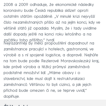
2008 a 2009 odhaduje, že ekonomické následky
koronaviru bude Česká republika sklízet oproti
ostatním státům opožděně. „V minulé krizi nejvyšší
číslo nezaměstnaných přišlo až na jejím konci, kdy ve
většině států již opadala. Myslím, že i tady uvidíme
další dopady ještě na konci roku letošního a na
začátku toho příštího,“ tvrdí.
Nejrazantněji by mělo propouštění dopadnout na
zaměstnance pracující v hotelech, gastronomii, ve
výrobě a s ní spojené logistice, a dopravě. Nejhůře
na tom bude podle Rezlerové Moravskoslezský kraj,
kde právě výroba a těžký průmysl zaměstnává
podstatné množství lidí. „Máme obavy i o
stavebnictví, kde musí dojít k restrukturalizaci
zaměstnanců. Většinou to byli cizinci, a jak jejich
příchod bude omezen či ne, se teprve uvidí,“
doplňuje.