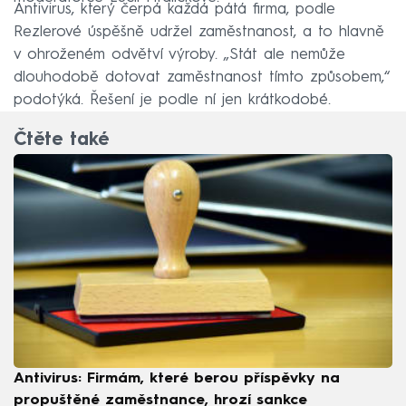
Antivirus, který čerpá každá pátá firma, podle
Rezlerové úspěšně udržel zaměstnanost, a to hlavně
v ohroženém odvětví výroby. „Stát ale nemůže
dlouhodobě dotovat zaměstnanost tímto způsobem,“
podotýká. Řešení je podle ní jen krátkodobé.
Čtěte také
Antivirus: Firmám, které berou příspěvky na
propuštěné zaměstnance, hrozí sankce