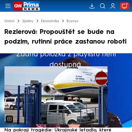
Domů
Zprávy
Ekonomika
Byznys
Rezlerová: Propouštět se bude na
podzim, rutinní práce zastanou roboti
Žádná položka z playlistu není
Výběr redakce
dostupná.
Na pokraji tragédie: Ukrajinské letadlo, které
P