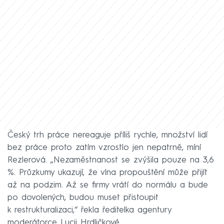
Český trh práce nereaguje příliš rychle, množství lidí
bez práce proto zatím vzrostlo jen nepatrně, míní
Rezlerová. „Nezaměstnanost se zvýšila pouze na 3,6
%. Průzkumy ukazují, že vlna propouštění může přijít
až na podzim. Až se firmy vrátí do normálu a bude
po dovolených, budou muset přistoupit
k restrukturalizaci,“ řekla ředitelka agentury
moderátorce Lucii Hrdličkové.