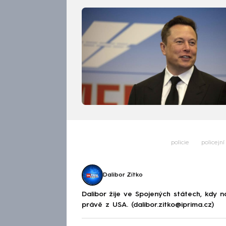
policie
policejní
Dalibor Zítko
Dalibor žije ve Spojených státech, kdy 
právě z USA. (dalibor.zitko@iprima.cz)