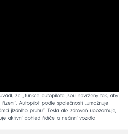
vádí, že „funkce autopilota jsou navrženy tak, aby
řízení“. Autopilot podle společnosti „umožnuje
ámci jízdního pruhu“. Tesla ale zároveň upozorňuje,
je aktivní dohled řidiče a nečinní vozidlo