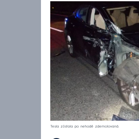
Tesla zůstala po nehodě zdemolovaná.