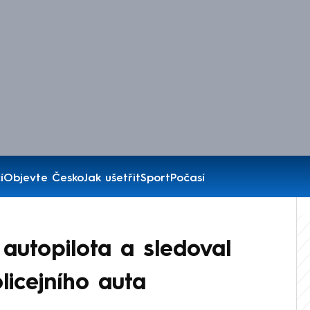
í
Objevte Česko
Jak ušetřit
Sport
Počasí
 autopilota a sledoval
olicejního auta