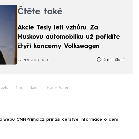
Čtěte také
Akcie Tesly letí vzhůru. Za
Muskovu automobilku už pořídíte
čtyři koncerny Volkswagen
6 min čtení
27. srp 2020, 07:20
 auto
film
řízení
Harry Potter
na webu CNNPrima.cz přináší čerstvé informace o dění