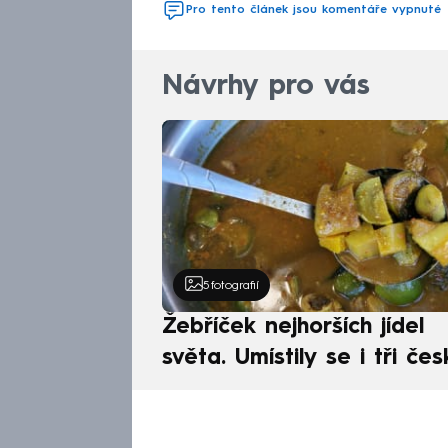
Pro tento článek jsou komentáře vypnuté
Návrhy pro vás
5
fotografií
Žebříček nejhorších jídel
světa. Umístily se i tři čes
pokrmy, vévodí skandináv
kuchyně