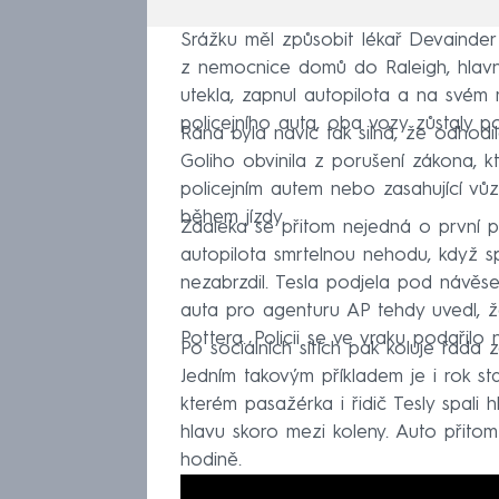
Srážku měl způsobit lékař Devainder
z nemocnice domů do Raleigh, hlavní
utekla, zapnul autopilota a na svém m
policejního auta, oba vozy zůstaly p
Rána byla navíc tak silná, že odhodil
Goliho obvinila z porušení zákona, kt
policejním autem nebo zasahující vůz 
během jízdy.
Zdaleka se přitom nejedná o první 
autopilota smrtelnou nehodu, když 
nezabrzdil. Tesla podjela pod návěse
auta pro agenturu AP tehdy uvedl, ž
Pottera. Policii se ve vraku podařilo
Po sociálních sítích pak koluje řada 
Jedním takovým příkladem je i rok st
kterém pasažérka i řidič Tesly spali
hlavu skoro mezi koleny. Auto přitom
hodině.