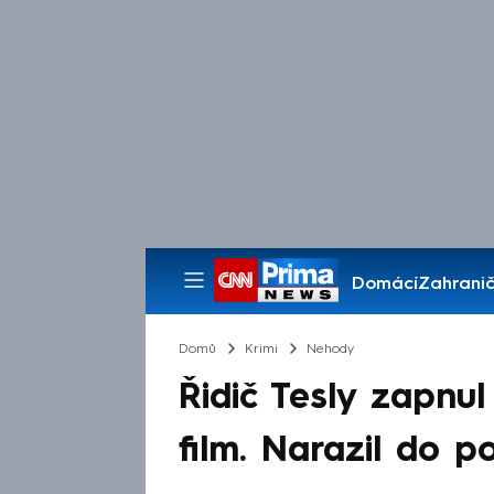
Domácí
Zahranič
Pořady
Domů
Krimi
Nehody
Řidič Tesly zapnul
film. Narazil do p