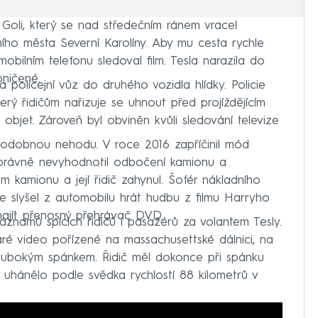
 Goli, který se nad středečním ránem vracel
ho města Severní Karolíny. Aby mu cesta rychle
obilním telefonu sledoval film. Tesla narazila do
oničené.
a policejní vůz do druhého vozidla hlídky. Policie
erý řidičům nařizuje se uhnout před projíždějícím
objet. Zároveň byl obviněn kvůli sledování televize
podobnou nehodu. V roce 2016 zapříčinil mód
správně nevyhodnotil odbočení kamionu a
m kamionu a její řidič zahynul. Šofér nákladního
e slyšel z automobilu hrát hudbu z filmu Harryho
 najít přenosný přehrávač DVD.
záznamů spících řidičů i pasažérů za volantem Tesly.
aré video pořízené na massachusettské dálnici, na
 hlubokým spánkem. Řidič měl dokonce při spánku
 uhánělo podle svědka rychlostí 88 kilometrů v