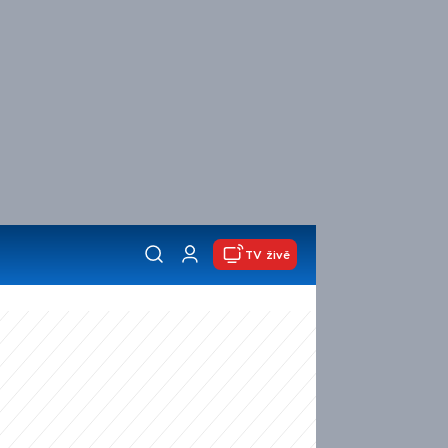
TV živě