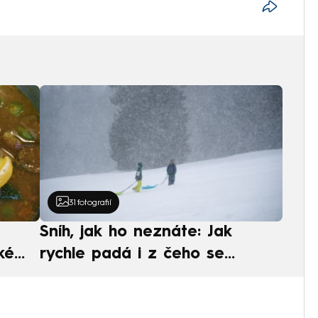
31
fotografií
Sníh, jak ho neznáte: Jak
ké
rychle padá i z čeho se
ská
skládá. A vločky nejsou bílé