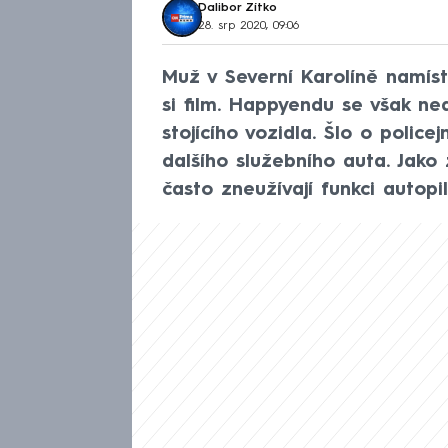
Dalibor Zítko
28. srp 2020, 09:06
Muž v Severní Karolíně namísto
si film. Happyendu se však ne
stojícího vozidla. Šlo o polic
dalšího služebního auta. Jako
často zneužívají funkci autopil