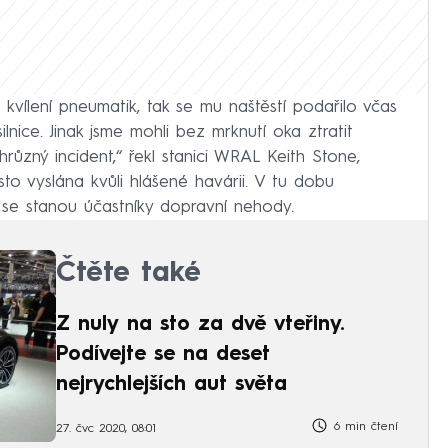
l kvílení pneumatik, tak se mu naštěstí podařilo včas
 silnice. Jinak jsme mohli bez mrknutí oka ztratit
hrůzný incident,“ řekl stanici WRAL Keith Stone,
sto vyslána kvůli hlášené havárii. V tu dobu
mi se stanou účastníky dopravní nehody.
Čtěte také
Z nuly na sto za dvě vteřiny.
Podívejte se na deset
nejrychlejších aut světa
6 min čtení
27. čvc 2020, 08:01