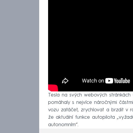
Tesla na svých webových stránkách u
pomáhaly s nejvíce náročnými částmi 
vozu zatáčet, zrychlovat a brzdit v r
že aktuální funkce autopilota „vyžadu
autonomním“.