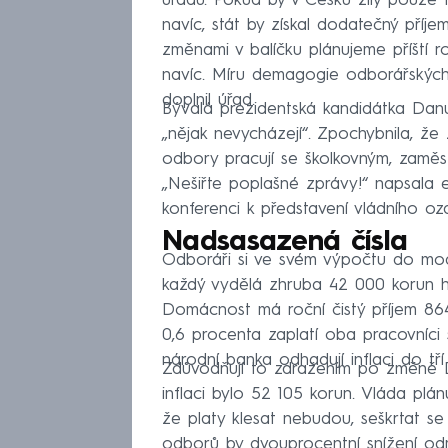
úřadu. Pokud by v Česku žily pouze 
navíc, stát by získal dodatečný příjem
změnami v balíčku plánujeme příští 
navíc. Míru demagogie odborářských
doplnil úřad.
Bývalá prezidentská kandidátka Da
„nějak nevycházejí“. Zpochybnila, že 
odbory pracují se školkovným, zaměs
„Nešiřte poplašné zprávy!“ napsala e
konferenci k představení vládního oz
Nadsasazená čísla
Odboráři si ve svém výpočtu do model
každý vydělá zhruba 42 000 korun h
Domácnost má roční čistý příjem 86
0,6 procenta zaplatí oba pracovníci s
národní banka odhadují inflaci do tř
Zdůvodňují to zdražením po změně D
inflaci bylo 52 105 korun. Vláda plá
že platy klesat nebudou, seškrtat s
odborů by dvouprocentní snížení od