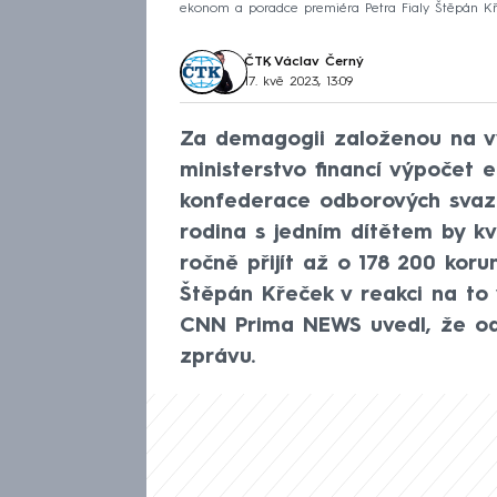
ekonom a poradce premiéra Petra Fialy Štěpán K
ČTK
,
Václav Černý
17. kvě 2023, 13:09
Za demagogii založenou na v
ministerstvo financí výpoče
konfederace odborových svaz
rodina s jedním dítětem by kv
ročně přijít až o 178 200 kor
Štěpán Křeček v reakci na to
CNN Prima NEWS uvedl, že odb
zprávu.