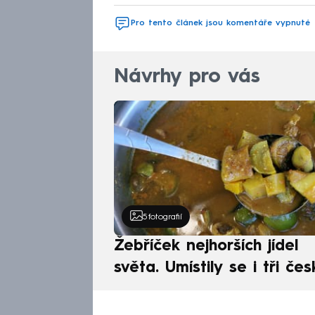
Pro tento článek jsou komentáře vypnuté
Návrhy pro vás
5
fotografií
Žebříček nejhorších jídel
světa. Umístily se i tři čes
pokrmy, vévodí skandináv
kuchyně