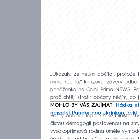
„Ukázaly, že neumí počítat, protože
mimo realitu,“ kritizoval závěry o
peněženka na CNN Prima NEWS. Podl
proč chtějí strašit občany něčím, co 
MOHLO BY VÁS ZAJÍMAT:
Hádka e
Fa
největší Pandořinou skříňkou, řek
Počty odborů tepalo také ministerstv
čistou demagogií postavenou na smy
vysokopříjmová rodina uměle vymodelo