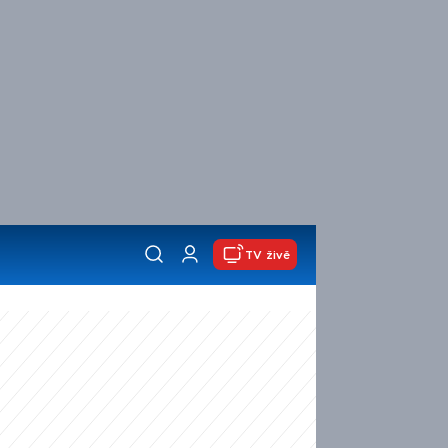
TV živě