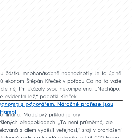
 tu částku mnohonásobně nadhodnotily. Je to úplně
dborů ekonom Štěpán Křeček v pořadu Co na to vaše
e něj tím ukázaly svou nekompetenci. „Nechápu,
je evidentní lež,“ podotkl Křeček.
konoma s odborářem. Náročné profese jsou
iled to fetch
l Hampl
o financí. Modelový příklad je prý
šlených předpokladech. „To není průměrná, ale
vaná s cílem vyděsit veřejnost,“ stojí v prohlášení