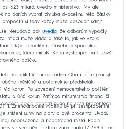
tříčlenné rodiny a každá odvedla o 178 000 korun
 asi 623 miliard, uvedlo ministerstvo. „My ale
rok na daních vybrat zhruba dvacetinu této částky
 propočtů si tedy každý může posoudit sám,“
nuše Nerudová pak
uvedla
, že odborům výpočty
za inflaci může vláda a také to, jak ve vzorci
tnaneckými benefity či stavebním spořením.
konomka, která minulý týden vystoupila na tiskové
dravného balíčku.
u dosadili tříčlennou rodinu. Oba rodiče pracují,
rubého měsíčně a potomek je předškolák.
4 416 korun. Po zavedení nemocenského pojištění
tátu 6 048 korun. Zatímco ministerstvo financí či
í procent, podle odborů bude na šesti procentech.
PH. Znehodnocení výdělků by při šestiprocentní
nuje snížení sumy na platy o dvě procenta. Uvádí,
e mají neobsazená či nepotřebná místa. Podle
měny ve veřejném sektoru znamenalo 17 368 korun.