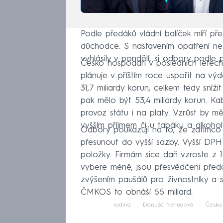
Podle předáků vládní balíček míří př
důchodce. S nastavením opatření nes
vyhlásily v pondělí, si odbory podle
Česko hospodaří v posledních letech
plánuje v příštím roce uspořit na výd
31,7 miliardy korun, celkem tedy sníži
pak mělo být 53,4 miliardy korun. Ka
provoz státu i na platy. Vzrůst by m
vyšším příjmem či u tabáku a alkohol
Odbory poukazují na to, že zatímco
přesunout do vyšší sazby. Vyšší DPH
položky. Firmám sice daň vzroste z 1
vybere méně, jsou přesvědčeni předác
zvýšením paušálů pro živnostníky a
ČMKOS to obnáší 55 miliard.
rodina
Danuše Nerudová
Česko