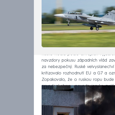
Rusko hodlá podle dřívějších vyjádře
navzdory pokusu západních vlád zav
za nebezpečný. Ruské velvyslanectví 
kritizovalo rozhodnutí EU a G7 a ozna
Zopakovalo, že o ruskou ropu bude 
zavedení stropu povede jen ke zvýšen