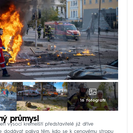
16 fotografií
ný průmysl
ří vysocí kremelští představitelé již dříve
e dodávat paliva těm, kdo se k cenovému stropu