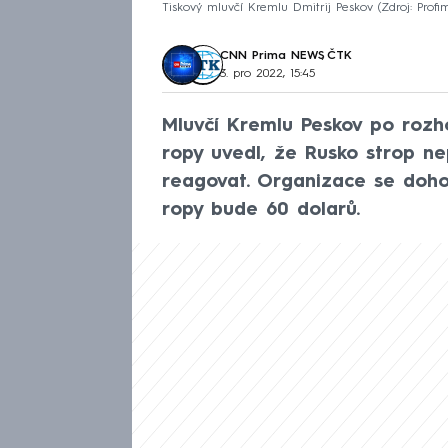
Tiskový mluvčí Kremlu Dmitrij Peskov
Zdroj: Profi
CNN Prima NEWS
,
ČTK
3. pro 2022, 15:45
Mluvčí Kremlu Peskov po rozh
ropy uvedl, že Rusko strop n
reagovat. Organizace se doho
ropy bude 60 dolarů.