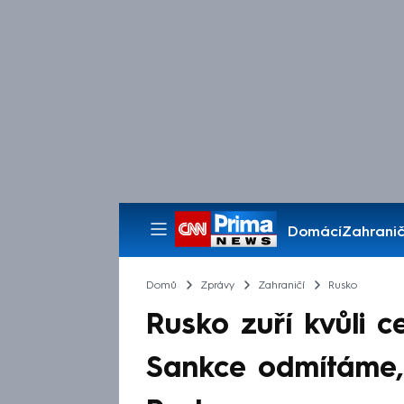
Domácí
Zahranič
Pořady
Domů
Zprávy
Zahraničí
Rusko
Rusko zuří kvůli 
Sankce odmítáme,