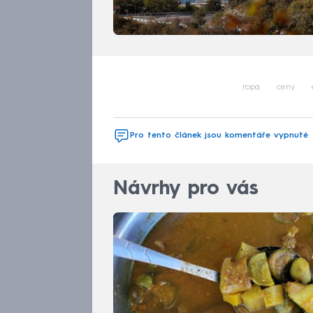
ropa
ceny
Pro tento článek jsou komentáře vypnuté
Návrhy pro vás