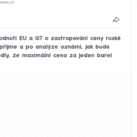
media.cz
odnutí EU a G7 o zastropování ceny ruské
epřijme a po analýze oznámí, jak bude
dly, že maximální cena za jeden barel