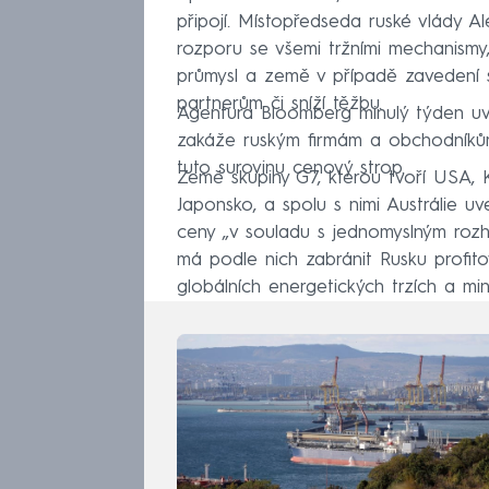
připojí. Místopředseda ruské vlády Al
rozporu se všemi tržními mechanismy
průmysl a země v případě zavedení 
partnerům či sníží těžbu.
Agentura Bloomberg minulý týden uve
zakáže ruským firmám a obchodníků
tuto surovinu cenový strop.
Země skupiny G7, kterou tvoří USA, K
Japonsko, a spolu s nimi Austrálie u
ceny „v souladu s jednomyslným rozh
má podle nich zabránit Rusku profitov
globálních energetických trzích a mi