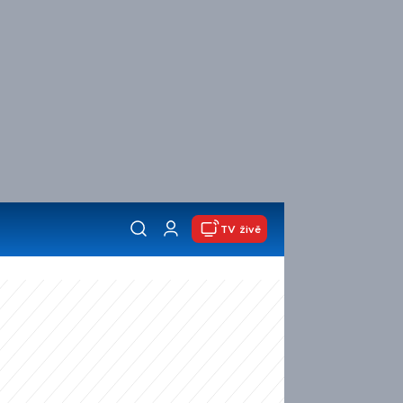
TV živě