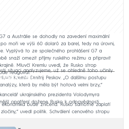
G7 a Austrálie se dohodly na zavedení maximální
o moři ve výši 60 dolarů za barel, tedy na úrovni,
ie. Vyplývá to ze společného prohlášení G7 a
bě snaží omezit příjmy ruského režimu a připravit
krajině. Mluvčí Kremlu uvedl, že Rusko strop
ti situaci analyzujeme, už se ohledně toho učinily
ude reagovat.
iled to fetch
mluvčí Kremlu Dmitrij Peskov. „O dalšímu postupu
alýzy, která by měla být hotová velmi brzy,“
 kancelář ukrajinského prezidenta Volodymyra
ynější opatření dožene Rusko k odpovědnosti.
 ekonomika bude zničená. Rusko samotné zaplatí
očiny,“ uvedl politik. Schválení cenového stropu