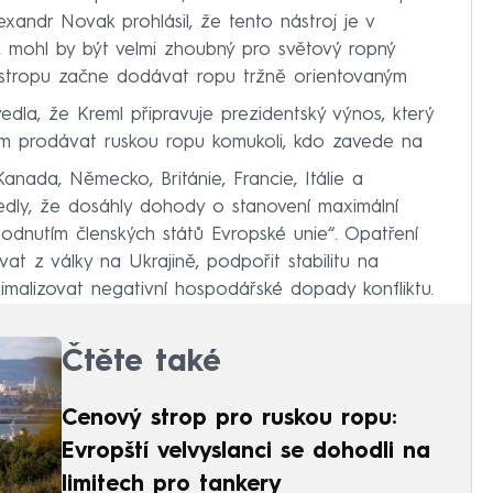
exandr Novak prohlásil, že tento nástroj je v
, mohl by být velmi zhoubný pro světový ropný
stropu začne dodávat ropu tržně orientovaným
dla, že Kreml připravuje prezidentský výnos, který
m prodávat ruskou ropu komukoli, kdo zavede na
anada, Německo, Británie, Francie, Itálie a
vedly, že dosáhly dohody o stanovení maximální
odnutím členských států Evropské unie“. Opatření
at z války na Ukrajině, podpořit stabilitu na
nimalizovat negativní hospodářské dopady konfliktu.
Čtěte také
Cenový strop pro ruskou ropu:
Evropští velvyslanci se dohodli na
limitech pro tankery