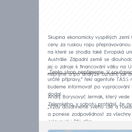
Skupina ekonomicky vyspělých zemí 
ceny za ruskou ropu přepravovanou p
na které se shodla také Evropská un
Austrálie. Západní země se dlouhodo
jej o zdroje k financování války na U
„Tento strop nepřijmeme. V současnos
nepřijme a po analýze oznámí, jak b
Fa
určité přípravy,“ řekl agentuře TASS 
budeme informovat po vypracování an
dodal.
Andrij Borysovyč Jermak, který vede
Zelenského, v sobotu prohlásil, že n
„Vždy dosáhneme svého cíle a ruská
a ponese zodpovědnost za všechny zl
oslavoval i Bílý dům.