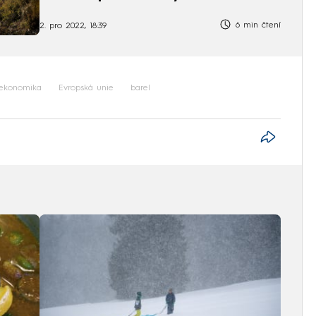
6 min čtení
2. pro 2022, 18:39
ekonomika
Evropská unie
barel