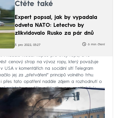
Čtěte také
Expert popsal, jak by vypadala
odveta NATO: Letectvo by
zlikvidovalo Rusko za pár dnů
6 min čtení
3. pro 2022, 05:27
ní i nadále hledat kupce pro svoji ropu, a to
ést cenový strop na vývoz ropy, který považuje
v USA v komentářích na sociální sítí Telegram
čilo jej za „přetváření“ principů volného trhu.
i přes tato opatření nadále zájem a rozhodnutí o
í nejistoty a vyšším nákladům pro spotřebitele.