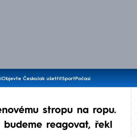
í
Objevte Česko
Jak ušetřit
Sport
Počasí
cenovému stropu na ropu.
 budeme reagovat, řekl