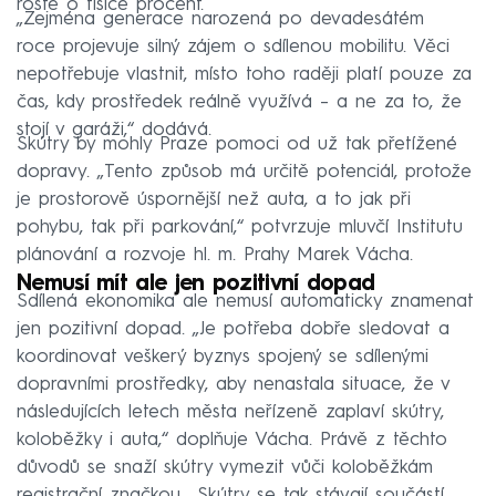
roste o tisíce procent.
„Zejména generace narozená po devadesátém
roce projevuje silný zájem o sdílenou mobilitu. Věci
nepotřebuje vlastnit, místo toho raději platí pouze za
čas, kdy prostředek reálně využívá –⁠ a ne za to, že
stojí v garáži,“ dodává.
Skútry by mohly Praze pomoci od už tak přetížené
dopravy. „Tento způsob má určitě potenciál, protože
je prostorově úspornější než auta, a to jak při
pohybu, tak při parkování,“ potvrzuje mluvčí Institutu
plánování a rozvoje hl. m. Prahy Marek Vácha.
Nemusí mít ale jen pozitivní dopad
Sdílená ekonomika ale nemusí automaticky znamenat
jen pozitivní dopad. „Je potřeba dobře sledovat a
koordinovat veškerý byznys spojený se sdílenými
dopravními prostředky, aby nenastala situace, že v
následujících letech města neřízeně zaplaví skútry,
koloběžky i auta,“ doplňuje Vácha. Právě z těchto
důvodů se snaží skútry vymezit vůči koloběžkám
registrační značkou. „Skútry se tak stávají součástí