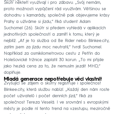
Skútr někteří využívají i pro zábavu. „Svůj nemám,
proto možnosti vypůjčení rád využívám. Většinou se
dohodnu s kamarády, společně pak objevujeme krásy
Prahy a užíváme si jízdu,“ říká student Adam
Suchomel (26). Skútr si předem vyhledá v aplikacích
jednotlivých společností a zamíří k tomu, který je
nejblíž. „Ať je to služba od Be Rider nebo Blinkee.city,
zatím jsem za jízdu moc neutratil,“ tvrdí Suchomel.
Například za osmikilometrovou cestu z Petřin do
Holešovické tržnice zaplatil 30 korun. „To mi přijde
jako hezká cena za to, že nemusím jezdit MHD,“
doplňuje.
Mladá generace nepotřebuje věci vlastnit
Zvyšující se zájem o skútry registruje i společnost
Blinkee.city, která službu nabízí. „Každý den nám roste
počet uživatelů i počet denních jízd,“ říká za
společnost Tereza Veselá. I ve srovnání s evropskými
městy je podle ní tento trend na vzestupu, meziročně