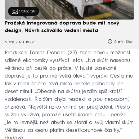
3
fotografií
Pražská integrovaná doprava bude mít nový
design. Návrh schválilo vedení města
6 min čtení
3. srp 2020, 18:22
Produkční Tomáš Dohodil (23) začal novou možnost
sdílené ekonomiky využívat letos. „Na skútr nasednu
většinou při cestě do práce. V husté zasekané
dopravě je to pro mě velká úleva,“ vypráví. Cesta mu
tak v ranní špičce trvá místo necelé půlhodiny jen
deset minut. „Obecně na skútru jezdím spíš kratší
vzdálenosti. Řidičům chybí respekt a jsou nepozorní,“
přiznává. Největší riziko vnímá při předjíždění. Přesto
službu využívá, protože ušetří kromě času i peníze.
„Je to levnější, než abych se staral o svůj vlastní skútr.
Většinou za cestu platím desetikorunové částky,“
dodává.