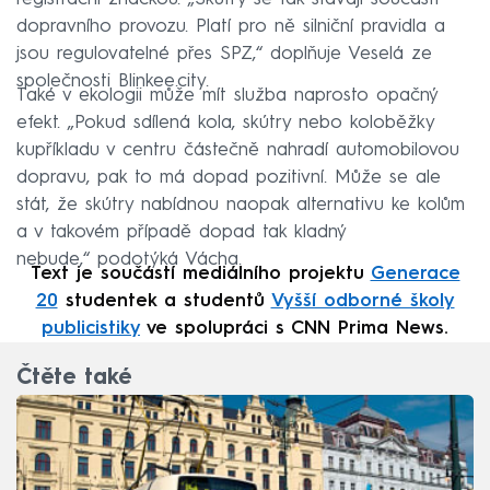
dopravního provozu. Platí pro ně silniční pravidla a
jsou regulovatelné přes SPZ,“ doplňuje Veselá ze
společnosti Blinkee.city.
Také v ekologii může mít služba naprosto opačný
efekt. „Pokud sdílená kola, skútry nebo koloběžky
kupříkladu v centru částečně nahradí automobilovou
dopravu, pak to má dopad pozitivní. Může se ale
stát, že skútry nabídnou naopak alternativu ke kolům
a v takovém případě dopad tak kladný
nebude,“ podotýká Vácha.
Text je součástí mediálního projektu
Generace
20
studentek a studentů
Vyšší odborné školy
publicistiky
ve spolupráci s CNN Prima News.
Čtěte také