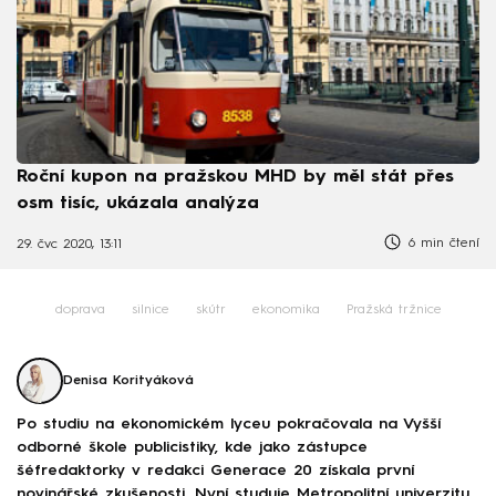
Roční kupon na pražskou MHD by měl stát přes
osm tisíc, ukázala analýza
6 min čtení
29. čvc 2020, 13:11
doprava
silnice
skútr
ekonomika
Pražská tržnice
Denisa Korityáková
Po studiu na ekonomickém lyceu pokračovala na Vyšší
odborné škole publicistiky, kde jako zástupce
šéfredaktorky v redakci Generace 20 získala první
novinářské zkušenosti. Nyní studuje Metropolitní univerzitu