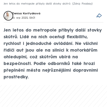
Jen letos do metropole přibyly další stovky skútrů.
Zdroj: Pixabay
Denisa Korityáková
16. srp 2020, 06:01
Jen letos do metropole přibyly další stovky
skútrů. Lidé na nich oceňují flexibilitu,
rychlost i jednoduché ovládání. Ne všichni
řidiči aut jsou ale na silnici k motorkářům
ohleduplní, což skútrům ubírá na
bezpečnosti. Podle odborníků také hrozí
přeplnění města nejrůznějšími dopravními
prostředky.