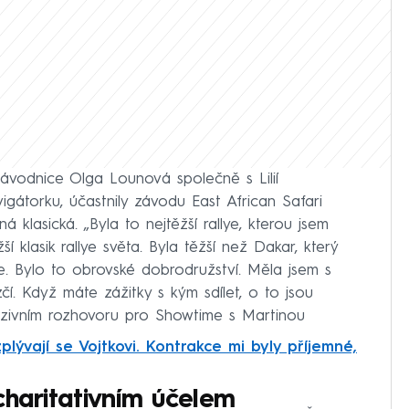
závodnice Olga Lounová společně s Lilií
igátorku, účastnily závodu East African Safari
ná klasická. „Byla to nejtěžší rallye, kterou jsem
žší klasik rallye světa. Byla těžší než Dakar, který
se. Bylo to obrovské dobrodružství. Měla jsem s
í. Když máte zážitky s kým sdílet, o to jsou
kluzivním rozhovoru pro Showtime s Martinou
plývají se Vojtkovi. Kontrakce mi byly příjemné,
charitativním účelem