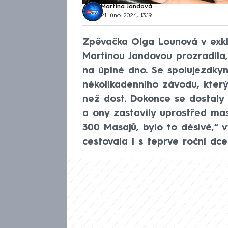
Martina Jandová
21. úno 2024, 13:19
Zpěvačka Olga Lounová v exk
Martinou Jandovou prozradila,
na úplné dno. Se spolujezdkyn
několikadenního závodu, který 
než dost. Dokonce se dostaly 
a ony zastavily uprostřed mas
300 Masajů, bylo to děsivé,“ 
cestovala i s teprve roční dce