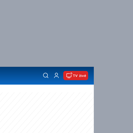
TV živě