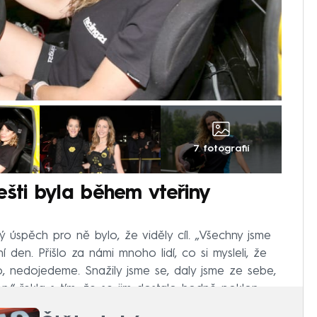
7 fotografií
ešti byla během vteřiny
 úspěch pro ně bylo, že viděly cíl. „Všechny jsme
í den. Přišlo za námi mnoho lidí, co si mysleli, že
o, nedojedeme. Snažily jsme se, daly jsme ze sebe,
n,“ řekla s tím, že se jim dostalo hodně poklon.