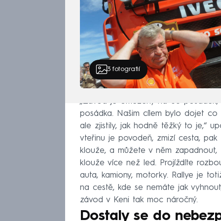
3
fotografií
„Závod je omezený na 65 posádek, ví
posádka. Našim cílem bylo dojet co 
ale zjistily, jak hodně těžký to je,“ 
vteřinu je povodeň, zmizí cesta, pak 
klouže, a můžete v něm zapadnout, tv
klouže více než led. Projíždíte rozbo
auta, kamiony, motorky. Rallye je to
na cestě, kde se nemáte jak vyhnout, 
závod v Keni tak moc náročný.
Dostaly se do nebezp