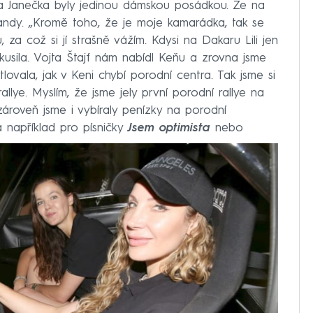
a Janečka byly jedinou dámskou posádkou. Že na
srandy. „Kromě toho, že je moje kamarádka, tak se
za což si jí strašně vážím. Kdysi na Dakaru Lili jen
zkusila. Vojta Štajf nám nabídl Keňu a zrovna jsme
lovala, jak v Keni chybí porodní centra. Tak jsme si
rallye. Myslím, že jsme jely první porodní rallye na
zároveň jsme i vybíraly penízky na porodní
á například pro písničky
Jsem optimista
nebo