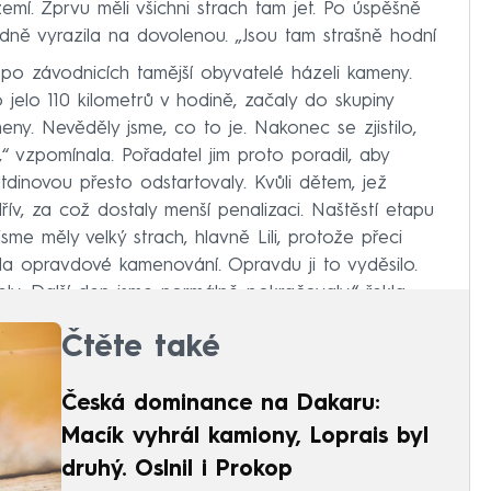
í. Zprvu měli všichni strach tam jet. Po úspěšně
idně vyrazila na dovolenou. „Jsou tam strašně hodní
 po závodnicích tamější obyvatelé házeli kameny.
 jelo 110 kilometrů v hodině, začaly do skupiny
eny. Nevěděly jsme, co to je. Nakonec se zjistilo,
t,“ vzpomínala. Pořadatel jim proto poradil, aby
dinovou přesto odstartovaly. Kvůli dětem, jež
řív, za což dostaly menší penalizaci. Naštěstí etapu
me měly velký strach, hlavně Lili, protože přeci
la opravdové kamenování. Opravdu ji to vyděsilo.
ly. Další den jsme normálně pokračovaly,“ řekla.
Čtěte také
Česká dominance na Dakaru:
Macík vyhrál kamiony, Loprais byl
druhý. Oslnil i Prokop