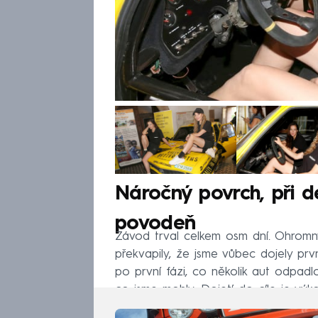
Náročný povrch, při d
povodeň
Závod trval celkem osm dní. Ohromný
překvapily, že jsme vůbec dojely prvn
po první fázi, co několik aut odpadl
co jsme mohly. Dojetí do cíle je výko