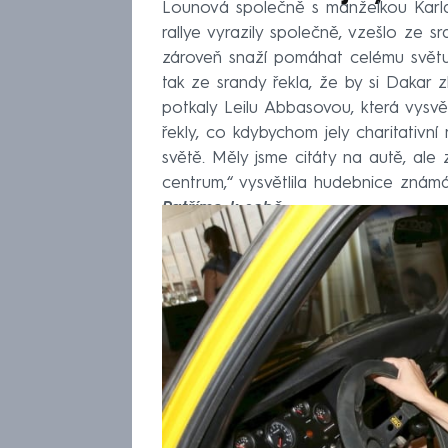
Lounová společně s manželkou Karl
rallye vyrazily společně, vzešlo ze 
zároveň snaží pomáhat celému světu, 
tak ze srandy řekla, že by si Dakar 
potkaly Leilu Abbasovou, která vysvět
řekly, co kdybychom jely charitativní 
světě. Měly jsme citáty na autě, ale 
centrum,“ vysvětlila hudebnice znám
Patříme k sobě
.