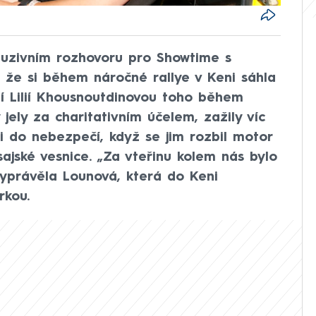
luzivním rozhovoru pro Showtime s
 že si během náročné rallye v Keni sáhla
í Lilií Khousnoutdinovou toho během
jely za charitativním účelem, zažily víc
i do nebezpečí, když se jim rozbil motor
ajské vesnice. „Za vteřinu kolem nás bylo
vyprávěla Lounová, která do Keni
rkou.