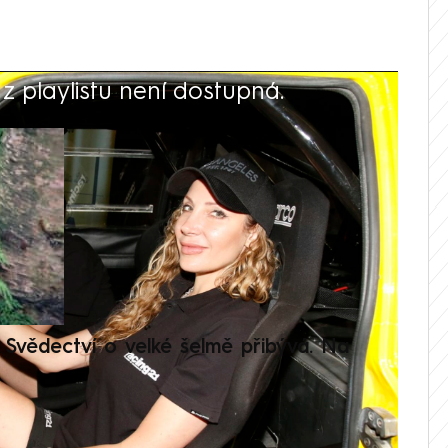
 playlistu není dostupná.
V
Svědectví o velké šelmě přibývá. Na
Setká
je op