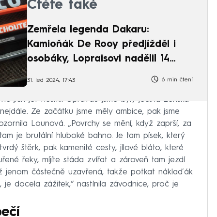
Čtěte také
Zemřela legenda Dakaru:
Kamioňák De Rooy předjížděl i
osobáky, Lopraisovi nadělil 14
hodin
6 min čtení
31. led 2024, 17:43
c jich jet nesmí. Opravdu jsme byly jediná ženská
nejdále. Ze začátku jsme měly ambice, pak jsme
upozornila Lounová. „Povrchy se mění, když zaprší, za
tam je brutální hluboké bahno. Je tam písek, který
rdý štěrk, pak kamenité cesty, jílové bláto, které
uřené řeky, míjíte stáda zvířat a zároveň tam jezdí
tiž jenom částečně uzavřená, takže potkat náklaďák
je docela zážitek,“ nastínila závodnice, proč je
ečí