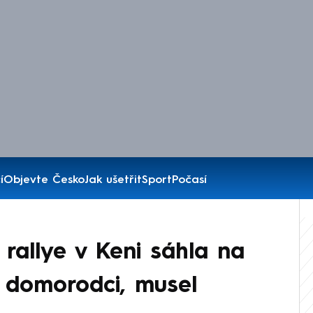
í
Objevte Česko
Jak ušetřit
Sport
Počasí
rallye v Keni sáhla na
s domorodci, musel