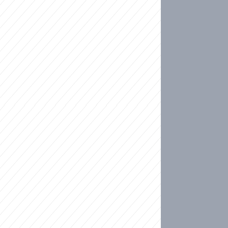
ideo
ní plné slz po 50 letech: Matku donutili dát d
ět spojil test DNA