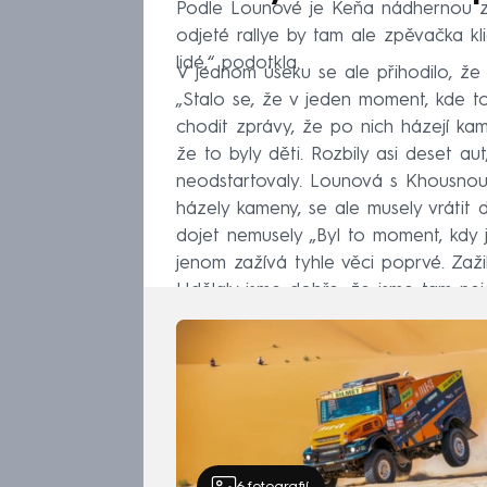
Podle Lounové je Keňa nádhernou zem
odjeté rallye by tam ale zpěvačka kl
lidé,“ podotkla.
V jednom úseku se ale přihodilo, že
„Stalo se, že v jeden moment, kde to
chodit zprávy, že po nich házejí kam
že to byly děti. Rozbily asi deset au
neodstartovaly. Lounová s Khousnout
házely kameny, se ale musely vrátit d
dojet nemusely „Byl to moment, kdy js
jenom zažívá tyhle věci poprvé. Zaži
Udělaly jsme dobře, že jsme tam neje
6
fotografií