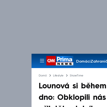
Domácí
Zahranič
Pořady
Domů
Lifestyle
ShowTime
Lounová si během 
dno: Obklopili ná