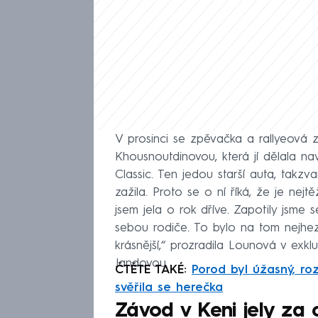
V prosinci se zpěvačka a rallyeová 
Khousnoutdinovou, která jí dělala nav
Classic. Ten jedou starší auta, takzva
zažila. Proto se o ní říká, že je nejtě
jsem jela o rok dříve. Zapotily jsme 
sebou rodiče. To bylo na tom nejhezč
krásnější,“ prozradila Lounová v ex
Jandovou.
ČTĚTE TAKÉ:
Porod byl úžasný, roz
svěřila se herečka
Závod v Keni jely za 