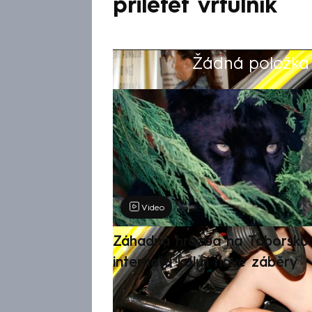
přiletět vrtulník
Žádná položka z
Výběr redakce
Video
Záhadná hrozba na Táborsku: 
internetu kolují nové záběry