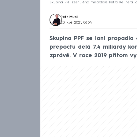
Skupina PPF zesnulého miliardáře Petra Kellnera lon
Petr Musil
20. kvě 2021, 08:54
Skupina PPF se loni propadla d
přepočtu dělá 7,4 miliardy kor
zprávě. V roce 2019 přitom vy