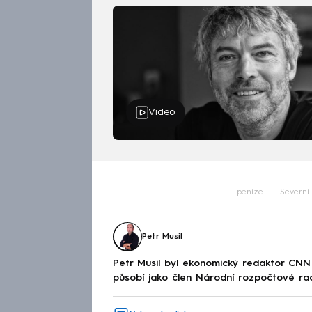
Video
peníze
Severní
Petr Musil
Petr Musil byl ekonomický redaktor CNN
působí jako člen Národní rozpočtové ra