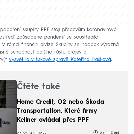
odaření skupiny PPF stojí především koronavirová
ostředí způsobené pandemií se soustředilo
. V rámci finanční divize Skupiny se naopak výrazná
sně schopnost dalšího růstu projevila
ví,“
vysvětlila v tiskové zprávě Kateřina Jirásková
,
Čtěte také
Home Credit, O2 nebo Škoda
Transportation. Které firmy
Kellner ovládal přes PPF
6 min čtení
29. bře 2021, 12:27