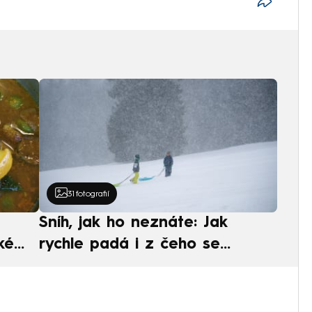
31
fotografií
Sníh, jak ho neznáte: Jak
ké
rychle padá i z čeho se
ská
skládá. A vločky nejsou bílé