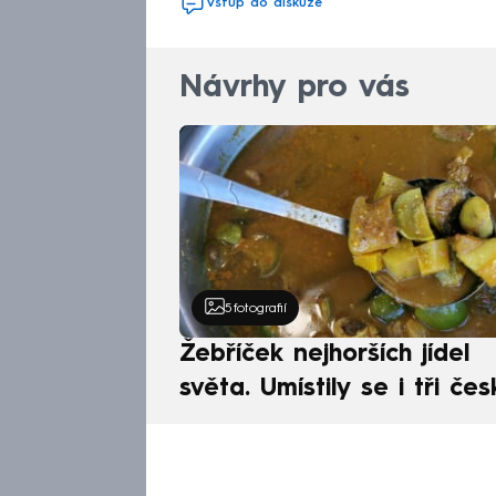
Vstup do diskuze
Návrhy pro vás
5
fotografií
Žebříček nejhorších jídel
světa. Umístily se i tři čes
pokrmy, vévodí skandináv
kuchyně