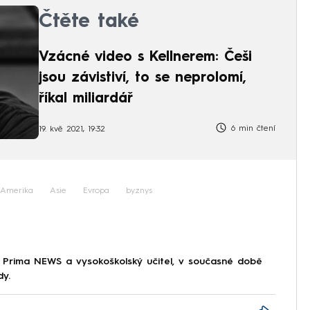
Čtěte také
Vzácné video s Kellnerem: Češi
jsou závistiví, to se neprolomí,
říkal miliardář
6 min čtení
19. kvě 2021, 19:32
 Amerika
Asie
Evropa
byznys
 Prima NEWS a vysokoškolský učitel, v současné době
dy.