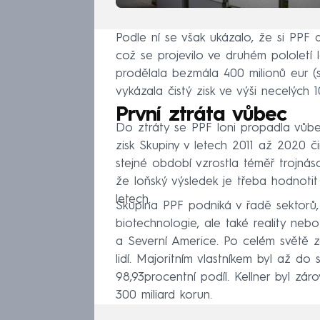
Podle ní se však ukázalo, že si PPF
což se projevilo ve druhém pololetí
prodělala bezmála 400 milionů eur (s
vykázala čistý zisk ve výši necelých 10
První ztráta vůbec
Do ztráty se PPF loni propadla vůbec 
zisk Skupiny v letech 2011 až 2020 či
stejné období vzrostla téměř trojnáso
že loňský výsledek je třeba hodnoti
letech.
Skupina PPF podniká v řadě sektorů,
biotechnologie, ale také reality nebo 
a Severní Americe. Po celém světě z
lidí. Majoritním vlastníkem byl až do
98,93procentní podíl. Kellner byl zá
300 miliard korun.