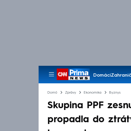
Domácí
Zahranič
Pořady
Domů
Zprávy
Ekonomika
Byznys
Skupina PPF zesnu
propadla do ztráty