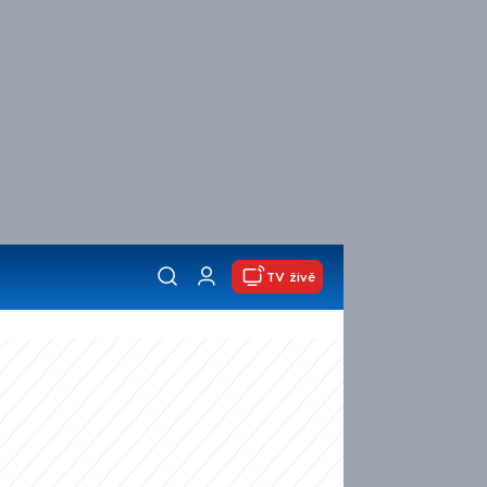
TV živě