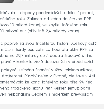
 dokázala s dopady pandemických událostí poradit,
 loňského roku. Zatímco od ledna do června PPF
koro 10 miliard korun), ve zbytku loňského roku
0 milionů eur (přibližně 2,4 miliardy korun).
poprvé za svou třicetiletou historii. „Celkový čistý
nil 5,5 miliardy eur, zatímco hodnota aktiv PPF za
bně na 39,7 miliardy eur,“ dodala Jirásková s tím,
t právě v kontextu zisků dosažených v předchozích
 pokrývá zejména finanční služby, telekomunikace,
strojírenství. Působí nejen v Evropě, ale také v Asii
aměstnávala ke konci loňského roku přes 94 tisíc
 svého tragického skonu Petr Kellner, jemuž patřil
roveň nejbohatším Čechem s majetkem převyšujícím