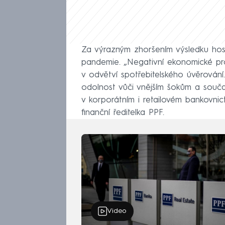
Za výrazným zhoršením výsledku hosp
pandemie. „Negativní ekonomické pr
v odvětví spotřebitelského úvěrování
odolnost vůči vnějším šokům a souča
v korporátním i retailovém bankovnict
finanční ředitelka PPF.
Video