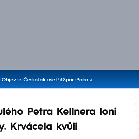
í
Objevte Česko
Jak ušetřit
Sport
Počasí
lého Petra Kellnera loni
. Krvácela kvůli