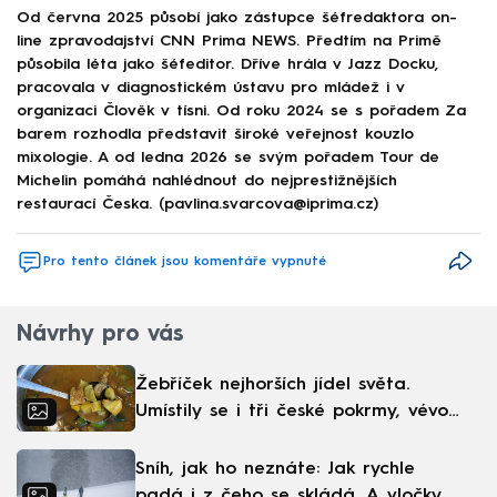
Od června 2025 působí jako zástupce šéfredaktora on-
line zpravodajství CNN Prima NEWS. Předtím na Primě
působila léta jako šéfeditor. Dříve hrála v Jazz Docku,
pracovala v diagnostickém ústavu pro mládež i v
organizaci Člověk v tísni. Od roku 2024 se s pořadem Za
barem rozhodla představit široké veřejnost kouzlo
mixologie. A od ledna 2026 se svým pořadem Tour de
Michelin pomáhá nahlédnout do nejprestižnějších
restaurací Česka. (pavlina.svarcova@iprima.cz)
Pro tento článek jsou komentáře vypnuté
Návrhy pro vás
Žebříček nejhorších jídel světa.
Umístily se i tři české pokrmy, vévodí
skandinávská kuchyně
Sníh, jak ho neznáte: Jak rychle
padá i z čeho se skládá. A vločky