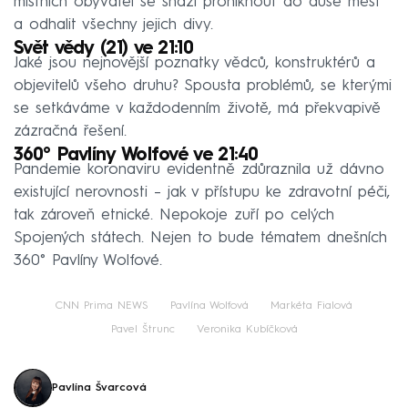
místních obyvatel se snaží proniknout do duše měst
a odhalit všechny jejich divy.
Svět vědy (21) ve 21:10
Jaké jsou nejnovější poznatky vědců, konstruktérů a
objevitelů všeho druhu? Spousta problémů, se kterými
se setkáváme v každodenním životě, má překvapivě
zázračná řešení.
360° Pavlíny Wolfové ve 21:40
Pandemie koronaviru evidentně zdůraznila už dávno
existující nerovnosti –⁠ jak v přístupu ke zdravotní péči,
tak zároveň etnické. Nepokoje zuří po celých
Spojených státech. Nejen to bude tématem dnešních
360° Pavlíny Wolfové.
CNN Prima NEWS
Pavlína Wolfová
Markéta Fialová
Pavel Štrunc
Veronika Kubíčková
Pavlína Švarcová