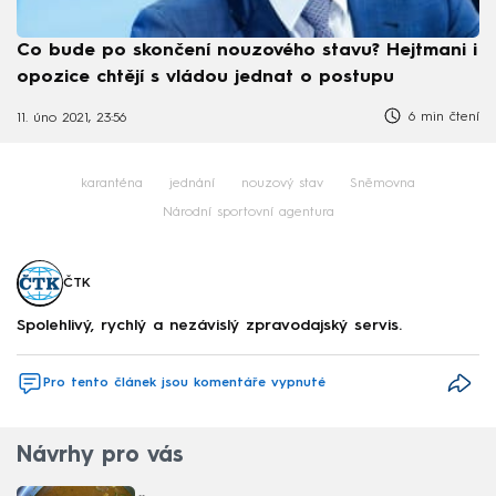
Co bude po skončení nouzového stavu? Hejtmani i
opozice chtějí s vládou jednat o postupu
6 min čtení
11. úno 2021, 23:56
karanténa
jednání
nouzový stav
Sněmovna
Národní sportovní agentura
ČTK
Spolehlivý, rychlý a nezávislý zpravodajský servis.
Pro tento článek jsou komentáře vypnuté
Návrhy pro vás