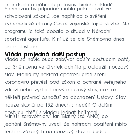
se jednalo o náhradu poloviny fixních nákladů.
Sněmovna by případně mohla pokračovat ve
schvalování zákonů. Jde například o svěření
kybernetické obrany České vojenské tajné službě. Na
programu je také debata o situaci v Národní
sportovní agentuře. K ní už se ale Sněmovna dnes
asi nedostane.
Vláda projedná další postup
Vláda se navíc bude zabývat dalším postupem poté,
co Sněmovna ve čtvrtek odmítla prodloužit nouzový
stav. Mohla by některá opatření proti šíření
koronaviru převést pod zákon o ochraně veřejného
zdraví nebo vyhlásit nový nouzový stav, což ale
někteří právníci označují za obcházení Ústavy. Stav
nouze skončí po 132 dnech s nedělí. O dalším
postupu chtějí s vládou jednat hejtmani.
Ministr zdravotnictví Jan Blatný (za ANO) po
jednání Sněmovny uvedl, že náhradní opatření místo
těch navázaných na nouzový stav nebudou