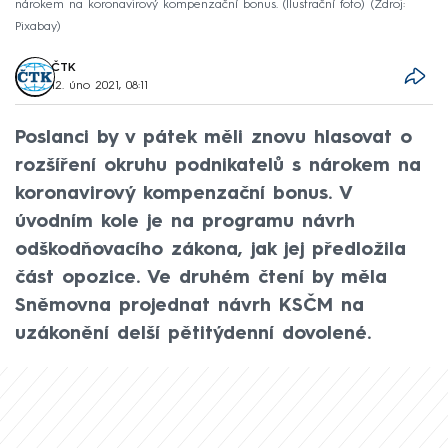
nárokem na koronavirový kompenzační bonus. (Ilustrační foto)
Zdroj:
Pixabay
ČTK
12. úno 2021, 08:11
Poslanci by v pátek měli znovu hlasovat o
rozšíření okruhu podnikatelů s nárokem na
koronavirový kompenzační bonus. V
úvodním kole je na programu návrh
odškodňovacího zákona, jak jej předložila
část opozice. Ve druhém čtení by měla
Sněmovna projednat návrh KSČM na
uzákonění delší pětitýdenní dovolené.