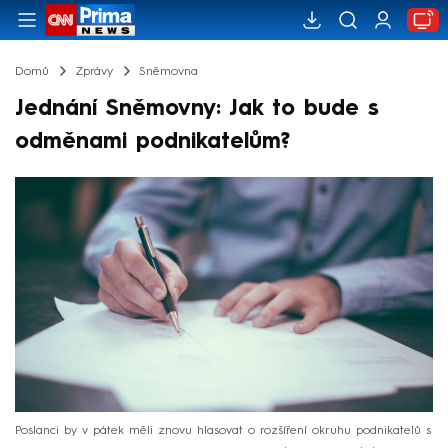
Domů
Zprávy
Sněmovna
Jednání Sněmovny: Jak to bude s
odměnami podnikatelům?
Poslanci by v pátek měli znovu hlasovat o rozšíření okruhu podnikatelů s